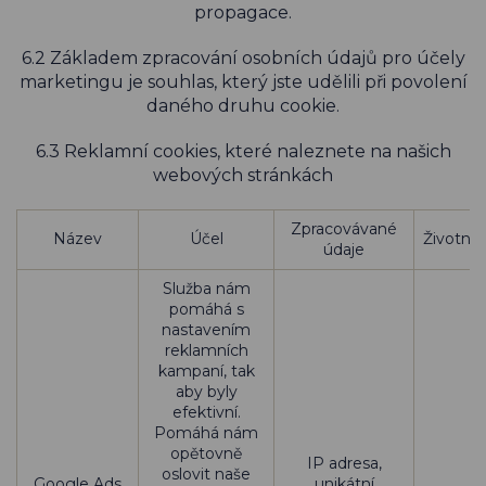
propagace.
6.2 Základem zpracování osobních údajů pro účely
marketingu je souhlas, který jste udělili při povolení
daného druhu cookie.
6.3 Reklamní cookies, které naleznete na našich
webových stránkách
Zpracovávané
Název
Účel
Životno
údaje
Služba nám
pomáhá s
nastavením
reklamních
kampaní, tak
aby byly
efektivní.
Pomáhá nám
opětovně
IP adresa,
oslovit naše
Google Ads
unikátní