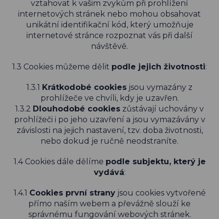
vztahovat k vašim zvykům při prohlížení
internetových stránek nebo mohou obsahovat
unikátní identifikační kód, který umožňuje
internetové stránce rozpoznat vás při další
návštěvě.
1.3 Cookies můžeme dělit
podle jejich životnosti
:
1.3.1
Krátkodobé cookies
jsou vymazány z
prohlížeče ve chvíli, kdy je uzavřen.
1.3.2
Dlouhodobé cookies
zůstávají uchovány v
prohlížeči i po jeho uzavření a jsou vymazávány v
závislosti na jejich nastavení, tzv. doba životnosti,
nebo dokud je ručně neodstraníte.
1.4 Cookies dále dělíme
podle subjektu, který je
vydává
:
1.4.1
Cookies první strany
jsou cookies vytvořené
přímo naším webem a převážně slouží ke
správnému fungování webových stránek.