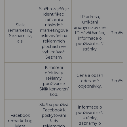
Služba zajišťuje
identifikaci
IP adresa,
zařízení a
unikátní
Sklik
následné
anonymizované
remarketing
marketingové
ID návštěvníka,
3 měsíc
Seznam.cz,
oslovování na
informace o
a.s.
reklamních
používání naší
plochách ve
stránky.
vyhledávači
Seznam.
K měření
efektivity
Cena a obsah
reklamy
odeslané
3 měsíc
používáme
objednávky.
Sklik konverzní
kód.
Služba používá
Informace o
Facebook k
používání naší
Facebook
poskytování
stránky,
remarketing
řady
záznamy o
Meta
reklamních