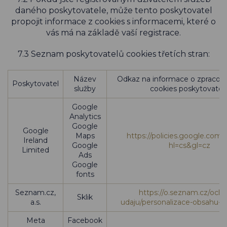
daného poskytovatele, může tento poskytovatel
propojit informace z cookies s informacemi, které o
vás má na základě vaší registrace.
7.3 Seznam poskytovatelů cookies třetích stran:
Název
Odkaz na informace o zpracová
Poskytovatel
služby
cookies poskytovatel
Google
Analytics
Google
Google
Maps
https://policies.google.com/
Ireland
Google
hl=cs&gl=cz
Limited
Ads
Google
fonts
Seznam.cz,
https://o.seznam.cz/ochr
Sklik
a.s.
udaju/personalizace-obsahu-a
Meta
Facebook