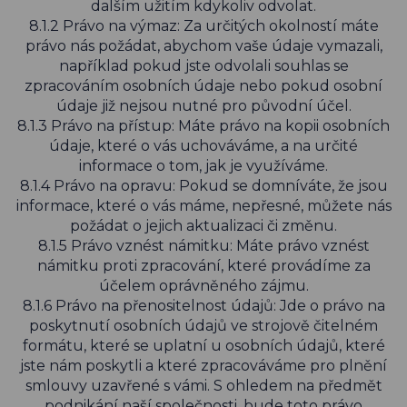
dalším užitím kdykoliv odvolat.
8.1.2 Právo na výmaz: Za určitých okolností máte
právo nás požádat, abychom vaše údaje vymazali,
například pokud jste odvolali souhlas se
zpracováním osobních údaje nebo pokud osobní
údaje již nejsou nutné pro původní účel.
8.1.3 Právo na přístup: Máte právo na kopii osobních
údaje, které o vás uchováváme, a na určité
informace o tom, jak je využíváme.
8.1.4 Právo na opravu: Pokud se domníváte, že jsou
informace, které o vás máme, nepřesné, můžete nás
požádat o jejich aktualizaci či změnu.
8.1.5 Právo vznést námitku: Máte právo vznést
námitku proti zpracování, které provádíme za
účelem oprávněného zájmu.
8.1.6 Právo na přenositelnost údajů: Jde o právo na
poskytnutí osobních údajů ve strojově čitelném
formátu, které se uplatní u osobních údajů, které
jste nám poskytli a které zpracováváme pro plnění
smlouvy uzavřené s vámi. S ohledem na předmět
podnikání naší společnosti, bude toto právo