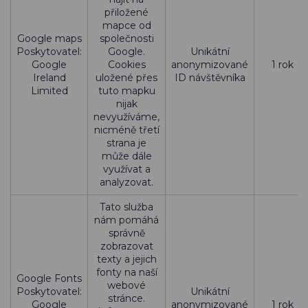
přiložené
mapce od
Google maps
společnosti
Poskytovatel:
Google.
Unikátní
Google
Cookies
anonymizované
1 rok
Ireland
uložené přes
ID návštěvníka
Limited
tuto mapku
nijak
nevyužíváme,
nicméně třetí
strana je
může dále
využívat a
analyzovat.
Tato služba
nám pomáhá
správně
zobrazovat
texty a jejich
fonty na naší
Google Fonts
webové
Poskytovatel:
Unikátní
stránce.
Google
anonymizované
1 rok