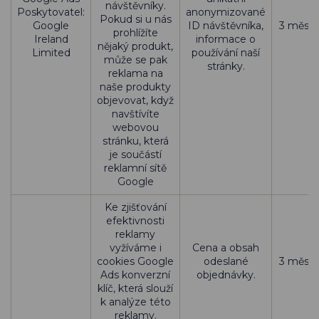
návštěvníky.
Poskytovatel:
anonymizované
Pokud si u nás
Google
ID návštěvníka,
3 měsíc
prohlížíte
Ireland
informace o
nějaký produkt,
Limited
používání naší
může se pak
stránky.
reklama na
naše produkty
objevovat, když
navštívíte
webovou
stránku, která
je součástí
reklamní sítě
Google
Ke zjišťování
efektivnosti
reklamy
vyžíváme i
Cena a obsah
cookies Google
odeslané
3 měsíc
Ads konverzní
objednávky.
klíč, která slouží
k analýze této
reklamy.