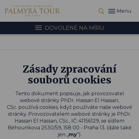
Menu
DOVOLENÉ NA MÍRU
Zásady zpracování
souborů cookies
Tento dokument popisuje, jak provozovatel
webové stránky
PhDr. Hassan El Hassan,
CSc.
používá cookies, když používáte naše webové
stránky. Provozovatelem webové stránky je
PhDr.
Hassan El Hassan, CSc.
, IČ:
41156129
, se sídlem
Běhounkova 2530/59,
158 00 - Praha 13
.
(dále také
jen „
my
“).