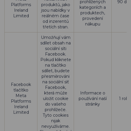
prohlížených
90 dní
Platforms
produktů, jako
kategoriích a
Ireland
jsou nabídky v
produktech,
Limited
reálném čase
provedení
od inzerentů
nákupu
třetích stran.
Umožňují vám
sdílet obsah na
sociální síti
Facebook.
Pokud kliknete
na tlačítko
sdílet, budete
přesměrováni
na sociální síť
Facebook
Facebook,
tlačítko
která může
Informace o
Meta
uložit cookie
používání naší
1 rok
Platforms
do vašeho
stránky
Ireland
prohlížeče.
Limited
Tyto cookies
nijak
nevyužíváme.