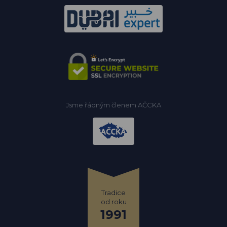
Jsme řádným členem AČCKA
Tradice
od roku
1991