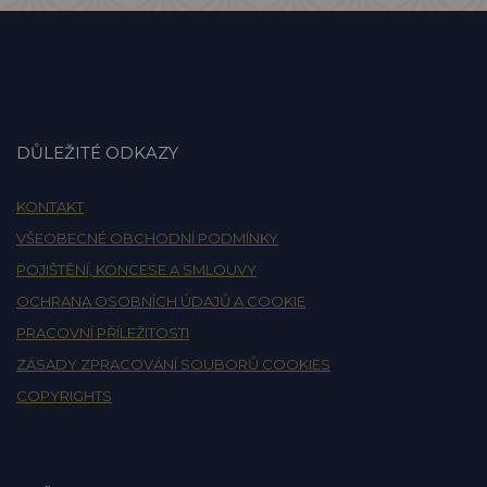
DŮLEŽITÉ ODKAZY
KONTAKT
VŠEOBECNÉ OBCHODNÍ PODMÍNKY
POJIŠTĚNÍ, KONCESE A SMLOUVY
OCHRANA OSOBNÍCH ÚDAJŮ A COOKIE
PRACOVNÍ PŘÍLEŽITOSTI
ZÁSADY ZPRACOVÁNÍ SOUBORŮ COOKIES
COPYRIGHTS