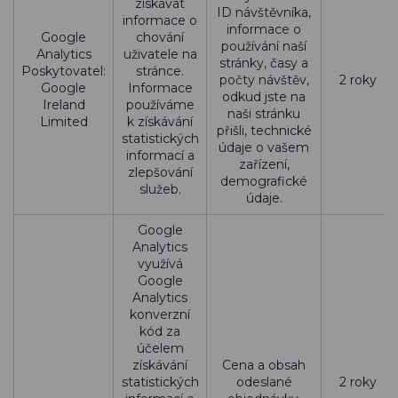
získávat
ID návštěvníka,
informace o
informace o
Google
chování
používání naší
Analytics
uživatele na
stránky, časy a
Poskytovatel:
stránce.
počty návštěv,
2 roky
Google
Informace
odkud jste na
Ireland
používáme
naši stránku
Limited
k získávání
přišli, technické
statistických
údaje o vašem
informací a
zařízení,
zlepšování
demografické
služeb.
údaje.
Google
Analytics
využívá
Google
Analytics
konverzní
kód za
účelem
získávání
Cena a obsah
statistických
odeslané
2 roky