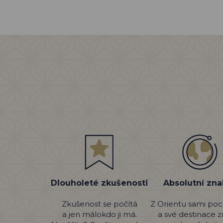
Dlouholeté zkušenosti
Absolutní zna
Zkušenost se počítá
Z Orientu sami po
a jen málokdo ji má.
a své destinace