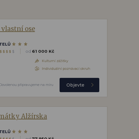
 vlastní ose
TELŮ
od
61 000 Kč
$
$
$
$
$
Kulturní zážitky
Individuální poznávací okruh
Objevte
Dovolenou připravujeme na míru
mátky Alžírska
TELŮ
od
77 950 Kč
$
$
$
$
$