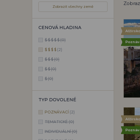
Zobraz
Zobrazit všechny země
CENOVÁ HLADINA
Alžírsk
$ $ $ $ $
(0)
Poznáv
$ $ $ $
(2)
$ $ $
(0)
$ $
(0)
$
(0)
TYP DOVOLENÉ
POZNÁVACÍ
(2)
Alžírsk
TEMATICKÉ
(0)
Poznáv
INDIVIDUÁLNÍ
(0)