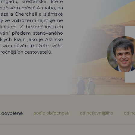
gadu, křesťanské, které
římořském městě Annaba, na
za a Cherchell a islámské
ny ve vnitrozemí zajišťujeme
 linkami. Z bezpečnostních
ování předem stanovaného
lých krajin jako je Alžírsko
 svou důvěru můžete svěřit.
ročnějších cestovatelů.
podle oblíbenosti
od nejlevnějšího
od ne
t dovolené