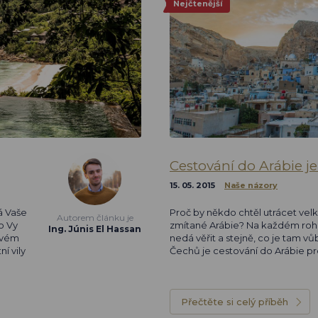
Nejčtenější
Cestování do Arábie je 
15. 05. 2015
Naše názory
á Vaše
Proč by někdo chtěl utrácet vel
Autorem článku je
o Vy
zmítané Arábie? Na každém rohu
Ing. Júnis El Hassan
ovém
nedá věřit a stejně, co je tam 
í vily
Čechů je cestování do Arábie pros
Přečtěte si celý příběh