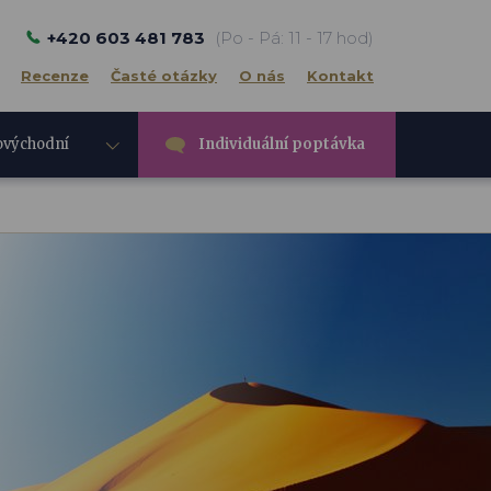
+420 603 481 783
(Po - Pá: 11 - 17 hod)
Recenze
Časté otázky
O nás
Kontakt
ovýchodní
Individuální poptávka
e