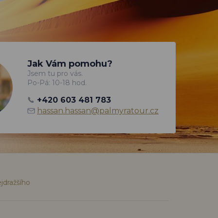
Jak Vám pomohu?
Jsem tu pro vás.
Po-Pá: 10-18 hod.
+420 603 481 783
hassan.hassan@palmyratour.cz
jdražšího