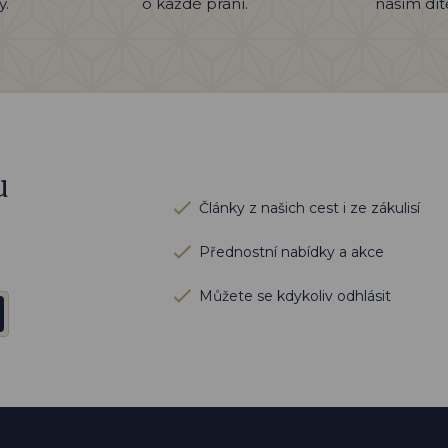
ý.
o každé prání.
naším dí
u
Články z našich cest i ze zákulisí
Přednostní nabídky a akce
Můžete se kdykoliv odhlásit