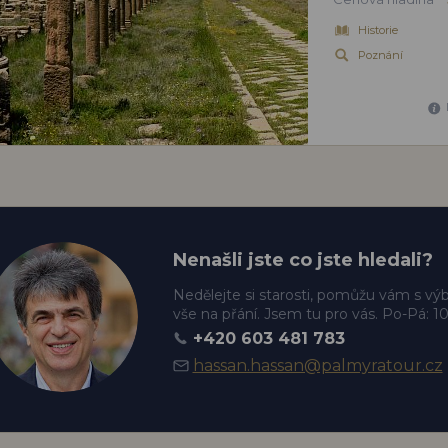
Historie
Poznání
Nenašli jste co jste hledali?
Nedělejte si starosti, pomůžu vám s v
vše na přání. Jsem tu pro vás. Po-Pá: 1
+420 603 481 783
hassan.hassan@palmyratour.cz