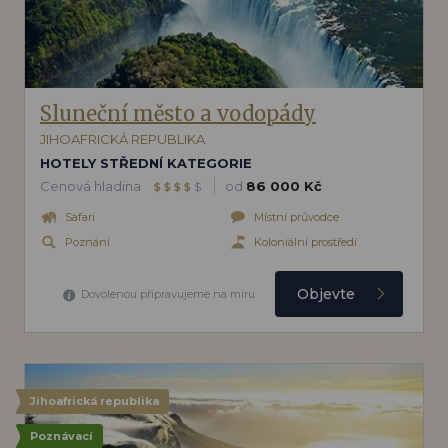
Sluneční město a vodopády
JIHOAFRICKÁ REPUBLIKA
HOTELY STŘEDNÍ KATEGORIE
Cenová hladina
od
86 000 Kč
$
$
$
$
$
Safari
Místní průvodce
Poznání
Koloniální prostředí
Objevte
Dovolenou připravujeme na míru
Jihoafrická republika
Poznávací