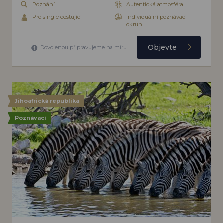
Poznání
Autentická atmosféra
Pro single cestující
Individuální poznávací
okruh
Objevte
Dovolenou připravujeme na míru
Jihoafrická republika
Poznávací