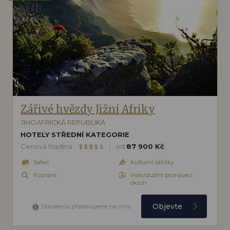
Zářivé hvězdy Jižní Afriky
JIHOAFRICKÁ REPUBLIKA
HOTELY STŘEDNÍ KATEGORIE
Cenová hladina
od
87 900 Kč
$
$
$
$
$
Safari
Kulturní zážitky
Poznání
Individuální poznávací
okruh
Objevte
Dovolenou připravujeme na míru