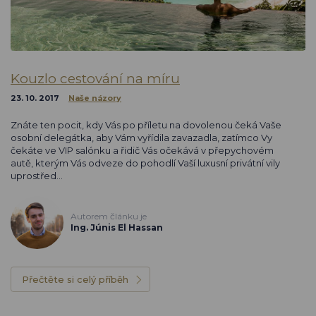
Kouzlo cestování na míru
23. 10. 2017
Naše názory
Znáte ten pocit, kdy Vás po příletu na dovolenou čeká Vaše
osobní delegátka, aby Vám vyřídila zavazadla, zatímco Vy
čekáte ve VIP salónku a řidič Vás očekává v přepychovém
autě, kterým Vás odveze do pohodlí Vaší luxusní privátní vily
uprostřed…
Autorem článku je
Ing. Júnis El Hassan
Přečtěte si celý příběh