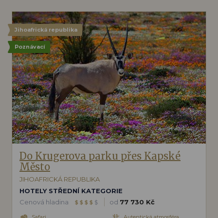
Jihoafrická republika
Poznávací
Do Krugerova parku přes Kapské
Město
JIHOAFRICKÁ REPUBLIKA
HOTELY STŘEDNÍ KATEGORIE
Cenová hladina
od
77 730 Kč
$
$
$
$
$
Safari
Autentická atmosféra