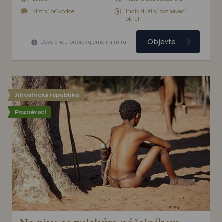
Místní průvodce
Individuální poznávací
okruh
Objevte
Dovolenou připravujeme na míru
Jihoafrická republika
Poznávací