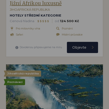
Jižní Afrikou luxusně
JIHOAFRICKÁ REPUBLIKA
HOTELY STŘEDNÍ KATEGORIE
Cenová hladina
od
124 500 Kč
$
$
$
$
$
Pro milovníky vína
Poznání
Safari
Místní průvodce
Objevte
Dovolenou připravujeme na míru
Jihoafrická republika
Poznávací