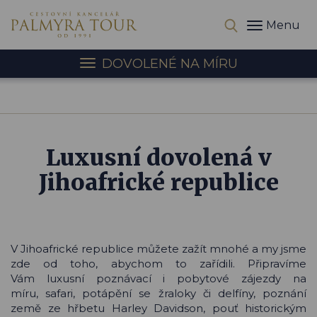
Menu
DOVOLENÉ NA MÍRU
Luxusní dovolená v
Jihoafrické republice
V Jihoafrické republice můžete zažít mnohé a my jsme
zde od toho, abychom to zařídili. Připravíme
Vám luxusní poznávací i pobytové zájezdy na
míru, safari, potápění se žraloky či delfíny, poznání
země ze hřbetu Harley Davidson, pouť historickým