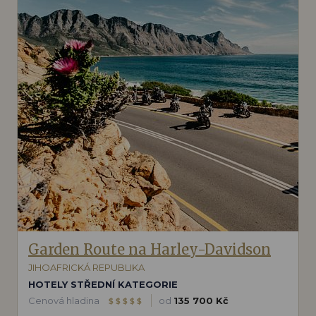
Garden Route na Harley-Davidson
JIHOAFRICKÁ REPUBLIKA
HOTELY STŘEDNÍ KATEGORIE
Cenová hladina
od
135 700 Kč
$
$
$
$
$