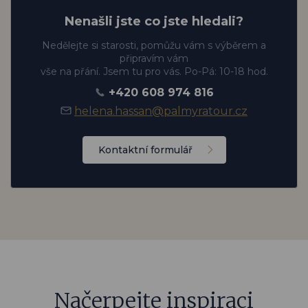
Nenašli jste co jste hledali?
Nedělejte si starosti, pomůžu vám s výběrem a
připravím vám
vše na přání. Jsem tu pro vás. Po-Pá: 10-18 hod.
+420 608 974 816
helena.hassan@palmyratour.cz
Kontaktní formulář
Načerpejte inspiraci