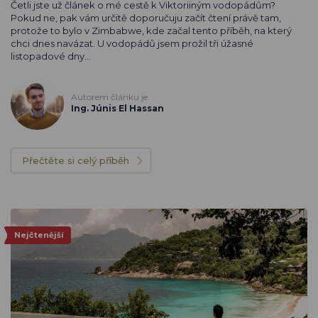
Četli jste už článek o mé cestě k Viktoriiným vodopádům?
Pokud ne, pak vám určitě doporučuju začít čtení právě tam,
protože to bylo v Zimbabwe, kde začal tento příběh, na který
chci dnes navázat. U vodopádů jsem prožil tři úžasné
listopadové dny…
Autorem článku je
Ing. Júnis El Hassan
Přečtěte si celý příběh
Nejčtenější