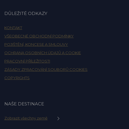
DŮLEŽITÉ ODKAZY
KONTAKT
VŠEOBECNÉ OBCHODNÍ PODMÍNKY
POJIŠTĚNÍ, KONCESE A SMLOUVY
OCHRANA OSOBNÍCH ÚDAJŮ A COOKIE
PRACOVNÍ PŘÍLEŽITOSTI
ZÁSADY ZPRACOVÁNÍ SOUBORŮ COOKIES
COPYRIGHTS
NAŠE DESTINACE
Zobrazit všechny země