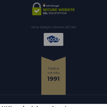
Jsme řádným členem AČCKA
Tradice
od roku
1991
PhDr. Hassan El Hassan, CSc.