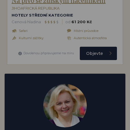
Na pivo se zulským náčelníkem
JIHOAFRICKÁ REPUBLIKA
HOTELY STŘEDNÍ KATEGORIE
Cenová hladina
od
61 200 Kč
$
$
$
$
$
Safari
Místní průvodce
Kulturní zážitky
Autentická atmosféra
Objevte
Dovolenou připravujeme na míru