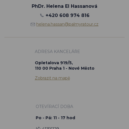
PhDr. Helena El Hassanová
+420 608 974 816
helena.hassan@palmyratour.cz
ADRESA KANCELÁŘE
Opletalova 919/5,
110 00 Praha 1 - Nové Město
Zobrazit na mapě
OTEVÍRACÍ DOBA
Po - Pá: 11 - 17 hod
IČ: 41156129