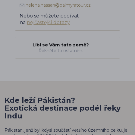
helena.hassan@palmyratour.cz
Nebo se můžete podívat
na
nejčastější dotazy
Líbí se Vám tato země?
Řekněte to ostatním.
Kde leží Pákistán?
Exotická destinace podél řeky
Indu
Pákistán, jenž byl kdysi součástí většího územního celku, je