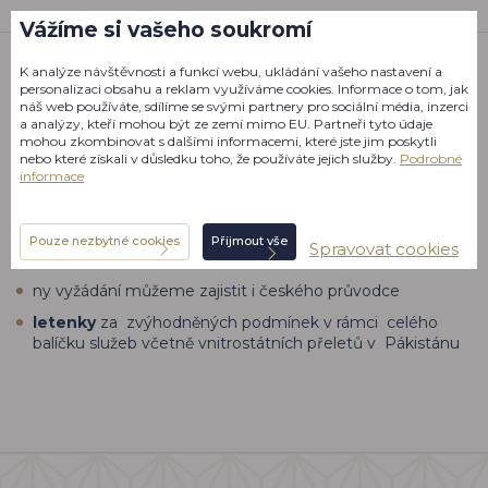
Vážíme si vašeho soukromí
K analýze návštěvnosti a funkcí webu, ukládání vašeho nastavení a
personalizaci obsahu a reklam využíváme cookies. Informace o tom, jak
Služby na míru pro váš zájezd do
náš web používáte, sdílíme se svými partnery pro sociální média, inzerci
Pákistánu
a analýzy, kteří mohou být ze zemí mimo EU. Partneři tyto údaje
mohou zkombinovat s dalšími informacemi, které jste jim poskytli
nebo které získali v důsledku toho, že používáte jejich služby.
Podrobné
informace
autentické zájezdy na míru
včetně možnosti
kombinací cest, např. s pobytem v Dubaji
privátní nebo skupinové
poznávací okruhy
s místním
Pouze nezbytné cookies
Přijmout vše
Spravovat cookies
průvodcem a řidičem
ny vyžádání můžeme zajistit i českého průvodce
letenky
za zvýhodněných podmínek v rámci celého
balíčku služeb včetně vnitrostátních přeletů v Pákistánu