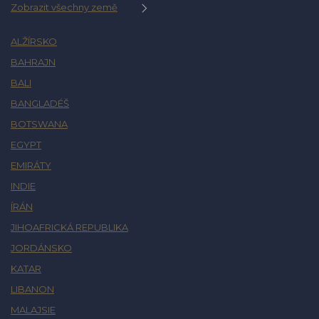
Zobrazit všechny země
ALŽÍRSKO
BAHRAJN
BALI
BANGLADÉŠ
BOTSWANA
EGYPT
EMIRÁTY
INDIE
ÍRÁN
JIHOAFRICKÁ REPUBLIKA
JORDÁNSKO
KATAR
LIBANON
MALAJSIE