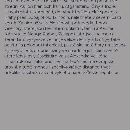
zemí o rozloze 796 095 km². Má strategickou polohu ve
střední Asii při hranicích Íránu, Afgánistánu, Číny a Indie.
Hlavní město Islamabád, do něhož trvá letecké spojení z
Prahy přes Dubaj okolo 12 hodin, naleznete v severní části
země. Za ním už se začínají postupně zvedat hory a
velehory, které jsou klenotem oblasti Džamu a Kašmír.
Názvy jako Nanga Parbat, Rakapoši atp. jsou pojmem.
Terén této vyzývavé země je velice členitý a tvoří jej také
pouštní a polopouštní oblasti, pusté skalnaté hory na západě
a jihovýchodě, úrodné nížiny ve střední a jižní části země,
které kdysi byly útočištěm vojsk Alexandra Velikého.
Infrastruktura Pákistánu není na řadě míst na evropské
úrovni, a tudíž mohou i zdánlivě krátké distance trvat
několikanásobek času obvyklého např. v České republice.