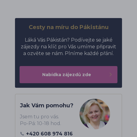
Cesty na míru do Pákistánu
Láká Vás Pákistán? Podívejte se jaké
zájezdy na klíč pro Vás umíme připravit
a ozvěte se nám. Plníme každé přání.
Nabídka zájezdů zde
Jak Vám pomohu?
Jsem tu pro vás.
Po-Pá: 10-18 hod.
+420 608 974 816