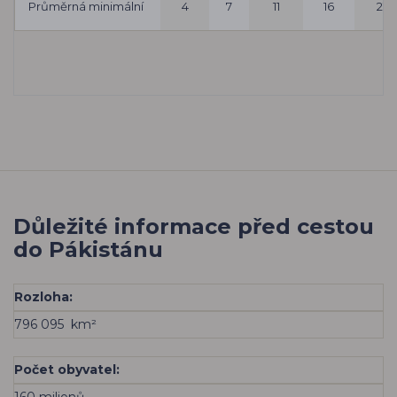
Průměrná minimální
4
7
11
16
21
Důležité informace před cestou
do Pákistánu
Rozloha:
796 095 km²
Počet obyvatel:
160 milionů