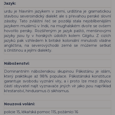
Jazyk:
urdu je hlavním jazykem v zemi, urdština je gramatickou
stavbou severoindický dialekt ale s převahou perské slovní
zásoby. Tato zvláštní řeč se později stala nejoblíbenějším
jazykem muslimů v Indii, na mughalském dvoře se ovšem
hovořilo persky. Rozšířeným je jazyk paštó, menšinovými
jazyky jsou ty v horských údolích kolem Gilgitu. Z cizích
jazyků pak vzhledem k britské koloniální minulosti vládne
angličtina, na severovýchodě země se můžeme setkat
s čínštinou a jejími dialekty.
Náboženství:
Dominantním náboženskou skupinou Pákistánu je islám,
který praktikuje až 98% populace. Pákistánská konstituce
garantuje svobodu vyznání víry, a i proto lze mezi zbylou
částí obyvatel najít vyznavače jiných vír jako jsou například
křesťanství, hinduismus či sikhismus.
Nouzová volání:
policie 15, lékařská pomoc 115, požárníci 16