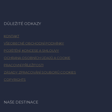
DŮLEŽITÉ ODKAZY
KONTAKT
VŠEOBECNÉ OBCHODNÍ PODMÍNKY
POJIŠTĚNÍ, KONCESE A SMLOUVY
OCHRANA OSOBNÍCH ÚDAJŮ A COOKIE
PRACOVNÍ PŘÍLEŽITOSTI
ZÁSADY ZPRACOVÁNÍ SOUBORŮ COOKIES
COPYRIGHTS
NAŠE DESTINACE