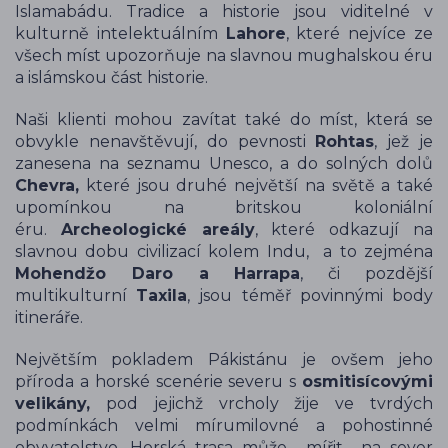
Islamabádu. Tradice a historie jsou viditelné v
kulturně intelektuálním
Lahore
, které nejvíce ze
všech míst upozorňuje na slavnou mughalskou éru
a islámskou část historie.
Naši klienti mohou zavítat také do míst, která se
obvykle nenavštěvují, do pevnosti
Rohtas
, jež je
zanesena na seznamu Unesco, a do solných dolů
Chevra,
které jsou druhé největší na světě a také
upomínkou na britskou koloniální
éru.
Archeologické areály
, které odkazují na
slavnou dobu civilizací kolem Indu, a to zejména
Mohendžo Daro a Harrapa
, či pozdější
multikulturní
Taxila
, jsou téměř povinnými body
itineráře.
Největším pokladem Pákistánu je ovšem jeho
příroda a horské scenérie severu s
osmitisícovými
velikány,
pod jejichž vrcholy žije ve tvrdých
podmínkách velmi mírumilovné a pohostinné
obyvatelstvo. Horská trasa může mířit na sever