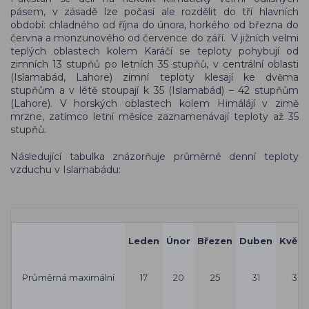
pásem, v zásadě lze počasí ale rozdělit do tří hlavních
období: chladného od října do února, horkého od března do
června a monzunového od července do září. V jižních velmi
teplých oblastech kolem Karáčí se teploty pohybují od
zimních 13 stupňů po letních 35 stupňů, v centrální oblasti
(Islamabád, Lahore) zimní teploty klesají ke dvěma
stupňům a v létě stoupají k 35 (Islamabád) – 42 stupňům
(Lahore). V horských oblastech kolem Himálájí v zimě
mrzne, zatímco letní měsíce zaznamenávají teploty až 35
stupňů.
Následující tabulka znázorňuje průměrné denní teploty
vzduchu v Islamabádu:
Leden
Únor
Březen
Duben
Květe
Průměrná maximální
17
20
25
31
36