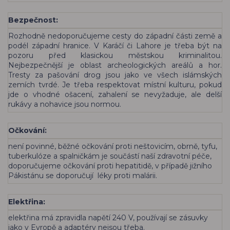
Bezpečnost:
Rozhodně nedoporučujeme cesty do západní části země a
podél západní hranice. V Karáčí či Lahore je třeba být na
pozoru před klasickou městskou kriminalitou.
Nejbezpečnější je oblast archeologických areálů a hor.
Tresty za pašování drog jsou jako ve všech islámských
zemích tvrdé. Je třeba respektovat místní kulturu, pokud
jde o vhodné ošacení, zahalení se nevyžaduje, ale delší
rukávy a nohavice jsou normou.
Očkování:
není povinné, běžné očkování proti neštovicím, obrně, tyfu,
tuberkulóze a spalničkám je součástí naší zdravotní péče,
doporučujeme očkování proti hepatitidě, v případě jižního
Pákistánu se doporučují léky proti malárii.
Elektřina:
elektřina má zpravidla napětí 240 V, používají se zásuvky
jako v Evropě a adaptéry nejsou třeba.