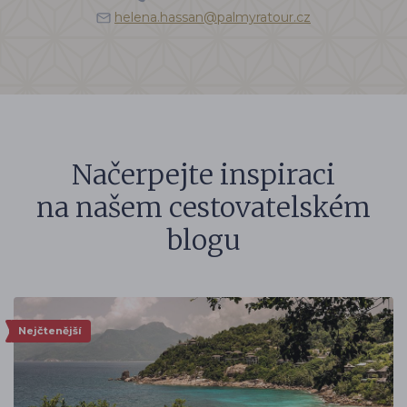
helena.hassan@palmyratour.cz
Načerpejte inspiraci
na našem cestovatelském
blogu
Nejčtenější