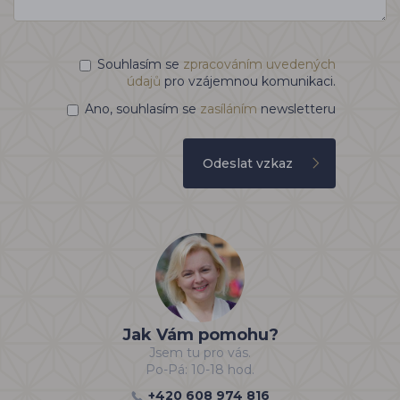
Souhlasím se
zpracováním uvedených
údajů
pro vzájemnou komunikaci.
Ano, souhlasím se
zasíláním
newsletteru
Odeslat vzkaz
Jak Vám pomohu?
Jsem tu pro vás.
Po-Pá: 10-18 hod.
+420 608 974 816