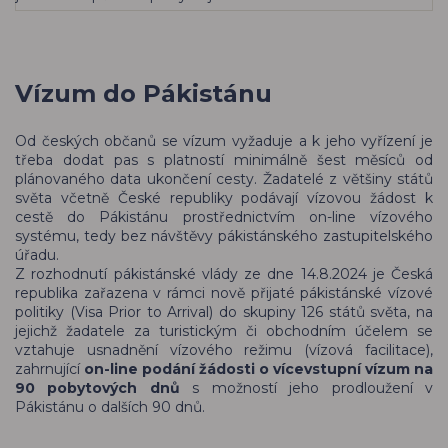
Vízum do Pákistánu
Od českých občanů se vízum vyžaduje a k jeho vyřízení je
třeba dodat pas s platností minimálně šest měsíců od
plánovaného data ukončení cesty. Žadatelé z většiny států
světa včetně České republiky podávají vízovou žádost k
cestě do Pákistánu prostřednictvím on-line vízového
systému, tedy bez návštěvy pákistánského zastupitelského
úřadu.
Z rozhodnutí pákistánské vlády ze dne 14.8.2024 je Česká
republika zařazena v rámci nově přijaté pákistánské vízové
politiky (Visa Prior to Arrival) do skupiny 126 států světa, na
jejichž žadatele za turistickým či obchodním účelem se
vztahuje usnadnění vízového režimu (vízová facilitace),
zahrnující
on-line podání žádosti o vícevstupní vízum na
90 pobytových dnů
s možností jeho prodloužení v
Pákistánu o dalších 90 dnů.