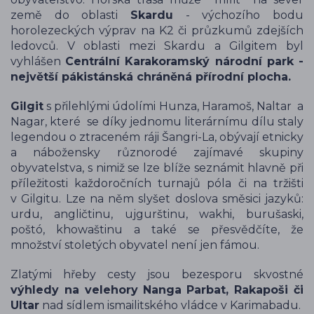
země do oblasti
Skardu
- výchozího bodu
horolezeckých výprav na K2 či průzkumů zdejších
ledovců. V oblasti mezi Skardu a Gilgitem byl
vyhlášen
Centrální Karakoramský národní park -
největší pákistánská chráněná přírodní plocha.
Gilgit
s přilehlými údolími Hunza, Haramoš, Naltar a
Nagar, které se díky jednomu literárnímu dílu staly
legendou o ztraceném ráji Šangri-La, obývají etnicky
a nábožensky různorodé zajímavé skupiny
obyvatelstva, s nimiž se lze blíže seznámit hlavně při
příležitosti každoročních turnajů póla či na tržišti
v Gilgitu. Lze na něm slyšet doslova směsici jazyků:
urdu, angličtinu, ujgurštinu, wakhi, burušaski,
poštó, khowaštinu a také se přesvědčíte, že
množství stoletých obyvatel není jen fámou.
Zlatými hřeby cesty jsou bezesporu skvostné
výhledy na velehory
Nanga Parbat, Rakapoši či
Ultar
nad sídlem ismailitského vládce v Karimabadu.