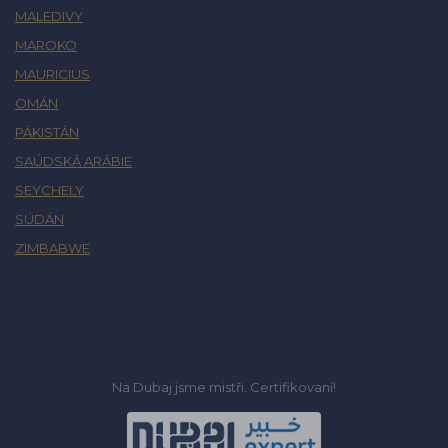
MALEDIVY
MAROKO
MAURICIUS
OMÁN
PÁKISTÁN
SAÚDSKÁ ARÁBIE
SEYCHELY
SÚDÁN
ZIMBABWE
Na Dubaj jsme mistři. Certifikovaní!