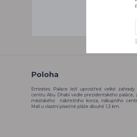
Poloha
Emirates Palace leží uprostřed velké zahrady
centru Abu Dhabí vedle prezidentského paláce
městského nábřežního korza, nákupního centr
Mall u vlastní písečné pláže dlouhé 1,3 km.