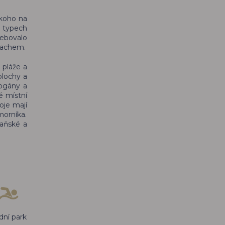
ikoho na
h typech
řebovalo
prachem.
 pláže a
plochy a
bogány a
é místní
oje mají
morníka.
aňské a
dní park