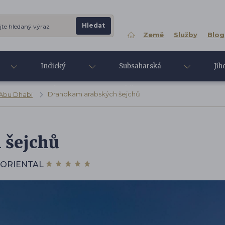
Země
Služby
Blog
Indický
Subsaharská
Jih
oceán
Afrika
Asi
Drahokam arabských šejchů
Abu Dhabi
 šejchů
 ORIENTAL