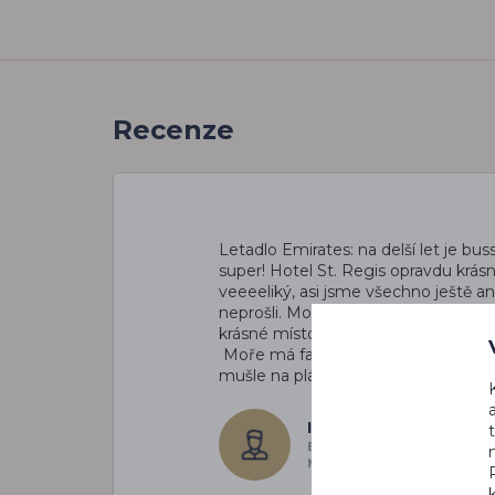
Recenze
Letadlo Emirates: na delší let je bus
super!
Hotel St. Regis opravdu krásn
veeeeliký, asi jsme všechno ještě an
neprošli. Moc se nám tady líbí
Je to 
krásné místo, že by byla škoda něka
Moře má fakt krásnou tyrkysovou b
mušle na pláži, nádhera!
Iva B.
EMIRÁTY, INDIE,
MALEDIVY