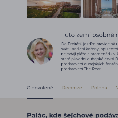
Tuto zemi osobně n
Do Emirátů jezdím pravidelně 
svět i tradiční kořeny, opulen
nejraději pláže a promenádu v
staré původní dubajské čtvrti 
představení dubajských fontán,
představení The Pearl.
O dovolené
Recenze
Poloha
Palác, kde šejchové podáv