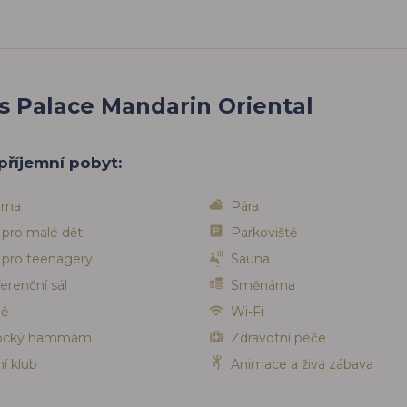
s Palace Mandarin Oriental
příjemní pobyt:
rna
Pára
 pro malé děti
Parkoviště
 pro teenagery
Sauna
erenční sál
Směnárna
ně
Wi-Fi
ocký hammám
Zdravotní péče
í klub
Animace a živá zábava