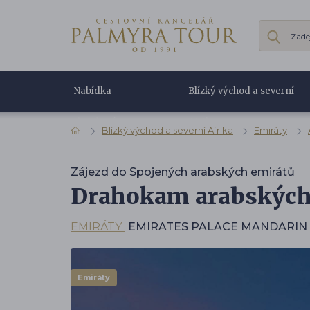
Nabídka
Blízký východ a severní
dovolené
Afrika
Blízký východ a severní Afrika
Emiráty
Zájezd do Spojených arabských emirátů
Drahokam arabských
EMIRÁTY
EMIRATES PALACE MANDARIN
Emiráty