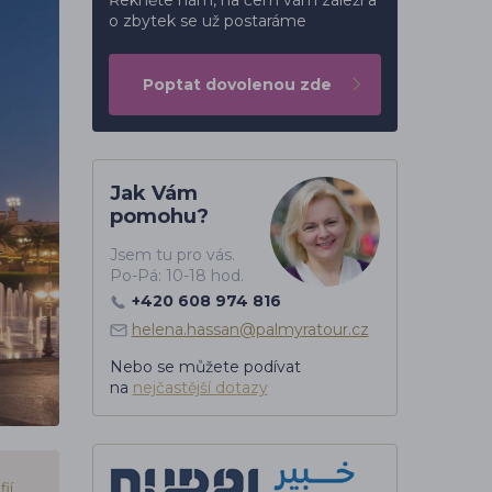
Řekněte nám, na čem vám záleží a
o zbytek se už postaráme
Poptat dovolenou zde
Jak Vám
pomohu?
Jsem tu pro vás.
Po-Pá: 10-18 hod.
+420 608 974 816
helena.hassan@palmyratour.cz
Nebo se můžete podívat
na
nejčastější dotazy
ií