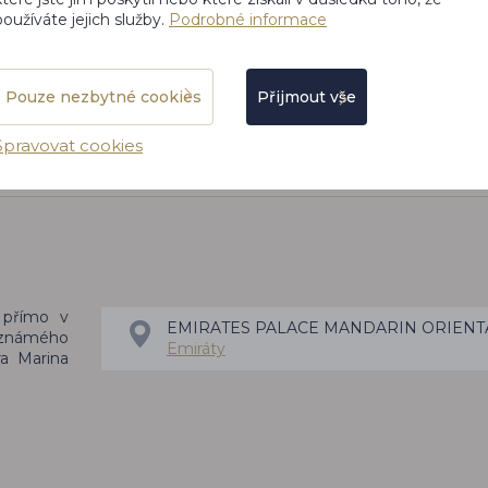
Jitka Bémová
používáte jejich služby.
Podrobné informace
EMIRÁTY
Pouze nezbytné cookies
Přijmout vše
Spravovat cookies
 přímo v
EMIRATES PALACE MANDARIN ORIENT
, známého
Emiráty
a Marina