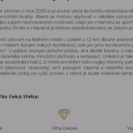
ost otevřen v roce 2005 a už pouhý vjezd do hotelu nenechává n
rvotřídní kvality. Klienti se mohou ubytovat v několika různýc
 šejků a jejich neomezených možností, vždyť jen mramoru se spot
ultanátu Omán a v kavárně je běžnou objednávka kávy se zlatým 
 leží zároveň na klidném místě v ústraní u 1,3 km dlouhé písečné
 místem konání velkých konferencí, neb jen jeho konferenční 
 m². U paláce nechybí jachetní přístav, dva skvělé bazény s to
ě lázeňská centra, množství obchodů a restaurací. Unikátní je tak
e soustředění hráčů, či hřiště pro kriket nebo rugby.Všechny pok
 plazmové obrazovky, wi-fi připojení zdarma a vlastního ko
adován pokoj na vyšší úroveň, v němž je bude očekávat šamp
Vás čeká třeba:
ně
Ultra Deluxe
Vo