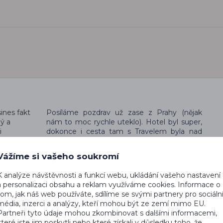
sines fakt
Posíláme pozdrav už zase z Prahy (nějak
ý a
nám to moc rychle uteklo). Hotel byl super,
i
dokonce i cesta tam s Travelem byla nad
tak
očekávání v pohodě, Fly Dubai se ale moc
m jezdit!
nepředvedl, takže příště raději rovnou
Vážíme si vašeho soukromí
arvu,
zvolíme Emirates. Oba transfery byly v
pořádku. Děkujeme Vám za vstřícné jednání
K analýze návštěvnosti a funkcí webu, ukládání vašeho nastavení
v Praze i zajištění perfektních služeb v
a personalizaci obsahu a reklam využíváme cookies. Informace o
Emirátech a přejeme hodně dalších
tom, jak náš web používáte, sdílíme se svými partnery pro sociáln
spokojených zákazníků.
média, inzerci a analýzy, kteří mohou být ze zemí mimo EU.
Partneři tyto údaje mohou zkombinovat s dalšími informacemi,
Věra Švarcová a
které jste jim poskytli nebo které získali v důsledku toho, že