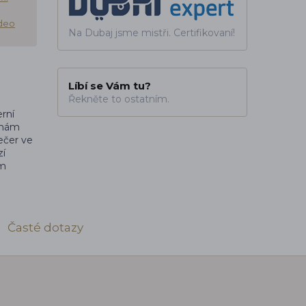
ideo
Na Dubaj jsme mistři. Certifikovaní!
Líbí se Vám tu?
Řekněte to ostatním.
rní
ě mám
ečer ve
zí
em
Časté dotazy