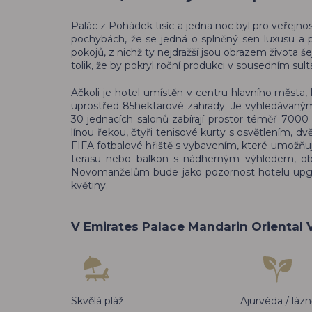
Palác z Pohádek tisíc a jedna noc byl pro veřejn
pochybách, že se jedná o splněný sen luxusu a p
pokojů, z nichž ty nejdražší jsou obrazem života
tolik, že by pokryl roční produkci v sousedním s
Ačkoli je hotel umístěn v centru hlavního města,
uprostřed 85hektarové zahrady. Je vyhledávaným
30 jednacích salonů zabírají prostor téměř 7000
línou řekou, čtyři tenisové kurty s osvětlením, dv
FIFA fotbalové hřiště s vybavením, které umožňuj
terasu nebo balkon s nádherným výhledem, obří
Novomanželům bude jako pozornost hotelu upgr
květiny.
V Emirates Palace Mandarin Oriental 
Skvělá pláž
Ajurvéda / láz