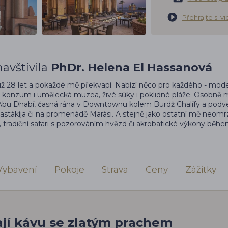
Přehrajte si v
avštívila
PhDr. Helena El Hassanová
už 28 let a pokaždé mě překvapí. Nabízí něco pro každého - mode
tní konzum i umělecká muzea, živé súky i poklidné pláže. Osobn
 Abu Dhabí, časná rána v Downtownu kolem Burdž Chalífy a podv
Bastákíja či na promenádě Marási. A stejně jako ostatní mě neomr
 tradiční safari s pozorováním hvězd či akrobatické výkony běh
Vybavení
Pokoje
Strava
Ceny
Zážitky
ají kávu se zlatým prachem