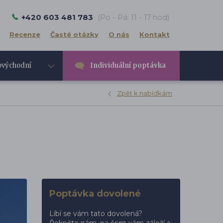
+420 603 481 783
(Po - Pá: 11 - 17 hod)
Recenze
Časté otázky
O nás
Kontakt
ovýchodní
Individuální poptávka
e
Zpět k nabídkám
Poptávka dovolené
Líbí se vám tato dovolená?