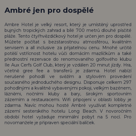
Ambré jen pro dospělé
Ambre Hotel je velký resort, který je umístěný uprostřed
bujných tropických zahrad a bílé 700 metrů dlouhé písčité
pláže. Tento
čtyřhvězdičkový hotel
je určen jen pro dospělé.
Můžete počítat s bezstarostnou atmosférou, kvalitním
servisem a all inclusive za přijatelnou cenu.
Mnohé určitě
potěší vstřícnost hotelu vůči domácím mazlíčkům a také
přednostní rezervace do renomovaného golfového klubu
Ile Aux Cerfs Golf Club, který je vzdálen 20 minut jízdy. Hra,
včetně gree fee a transferů je zdarma.
Hotel nabízí
nerušené pohodlí ve svěžím a stylovém provedení
současného jednoduchého designu. Disponuje celkem 297
pohodlnými a kvalitně vybavenými pokoji, velkým bazénem,
lázněmi, nočními kluby a bary, širokým sportovním
zázemím a restauracemi. Wifi připojení v oblasti lobby je
zdarma. Navíc mohou hosté Ambré využívat kompletně
zázemí sesterského hotelu Long Beach. V novoročním
období hotel vyžaduje minimální pobyt na 5 nocí. Pro
novomanžele je připraven speciální balíček.