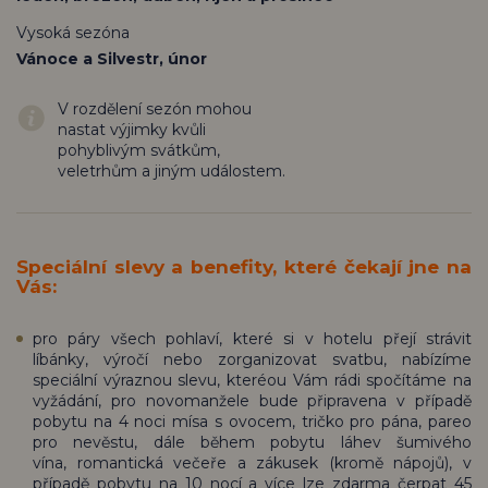
Vysoká sezóna
Vánoce a Silvestr, únor
V rozdělení sezón mohou
nastat výjimky kvůli
pohyblivým svátkům,
veletrhům a jiným událostem.
Speciální slevy a benefity, které čekají jne na
Vás:
pro páry všech pohlaví, které si v hotelu přejí strávit
líbánky, výročí nebo zorganizovat svatbu, nabízíme
speciální výraznou slevu, kteréou Vám rádi spočítáme na
vyžádání, pro novomanžele bude připravena v případě
pobytu na 4 noci mísa s ovocem, tričko pro pána, pareo
pro nevěstu, dále během pobytu láhev šumivého
vína, romantická večeře a zákusek (kromě nápojů), v
případě pobytu na 10 nocí a více lze zdarma čerpat 45