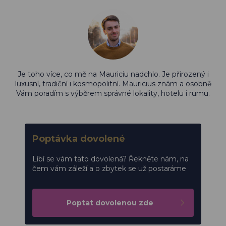
Je toho více, co mě na Mauriciu nadchlo. Je přirozený i
luxusní, tradiční i kosmopolitní. Mauricius znám a osobně
Vám poradím s výběrem správné lokality, hotelu i rumu.
Poptávka dovolené
Líbí se vám tato dovolená? Řekněte nám, na
čem vám záleží a o zbytek se už postaráme
Poptat dovolenou zde