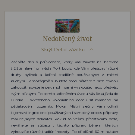
Nedotčený život
Skrýt
Detail zážitku
Začněte den s průvodcem, který Vás zavede na barevné
tržiště hlavního města Port Louis, kde Vám představí různé
druhy bylinek a koření tradičně používaných v místní
kuchyni. Samozřejmě si budete moci některé z nich rovnou
zakoupit, abyste je pak mohli sami vyzkoušet nebo předvést
svým blízkým. Po tomto kořeněném úvodu Vás čeká jízda do
Eureka - skvostného koloniálního domu situovaného na
pětiakrovém pozemku Moka. Místní slečny Vám odhalí
tajemství ingrediencí používaných i samotný proces přípravy
mauricijských delikates. Pokud to Vašim představám nedá,
neváhejte se zúčastnit těchto příprav, během kterých
vykouzlíte různé tradiční recepty. Po přibližně 60 minutách