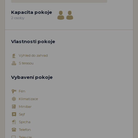
Kapacita pokoje
2 osoby
Vlastnosti pokoje
Výhled do zahrad
S terasou
Vybavení pokoje
Fén
Klimatizace
Minibar
Sejf
Sprcha
Telefon
Televize