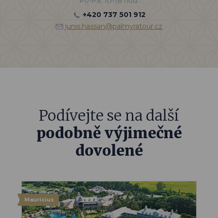
Po-Pá: 10-18 hod.
+420 737 501 912
junis.hassan@palmyratour.cz
Podívejte se na další
podobně výjimečné
dovolené
Mauricius