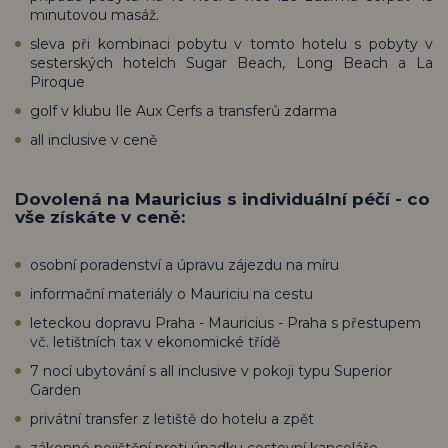
minutovou masáž.
sleva při kombinaci pobytu v tomto hotelu s pobyty v
sesterských hotelch Sugar Beach, Long Beach a La
Piroque
golf v klubu Ile Aux Cerfs a transferů zdarma
all inclusive v ceně
Dovolená na Mauricius s individuální péčí - co
vše získáte v ceně:
osobní poradenství a úpravu zájezdu na míru
informační materiály o Mauriciu na cestu
leteckou dopravu Praha - Mauricius - Praha s přestupem
vč. letištních tax v ekonomické třídě
7 nocí ubytování s all inclusive v pokoji typu Superior
Garden
privátní transfer z letiště do hotelu a zpět
zákonné pojištění proti úpadku cestovní kanceláře