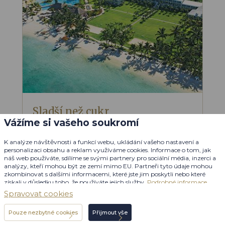
Sladší než cukr
Vážíme si vašeho soukromí
MAURICIUS
SUGAR BEACH
K analýze návštěvnosti a funkcí webu, ukládání vašeho nastavení a
personalizaci obsahu a reklam využíváme cookies. Informace o tom, jak
Cenová hladina
od
46 000 Kč
$
$
$
$
$
náš web používáte, sdílíme se svými partnery pro sociální média, inzerci a
analýzy, kteří mohou být ze zemí mimo EU. Partneři tyto údaje mohou
Noční život
Možnost výletů
zkombinovat s dalšími informacemi, které jste jim poskytli nebo které
získali v důsledku toho, že používáte jejich služby.
Podrobné informace
Vodní sporty
Koloniální prostředí
Spravovat cookies
Pouze nezbytné cookies
Přijmout vše
Individuální poptávka
Dovolenou připravujeme na