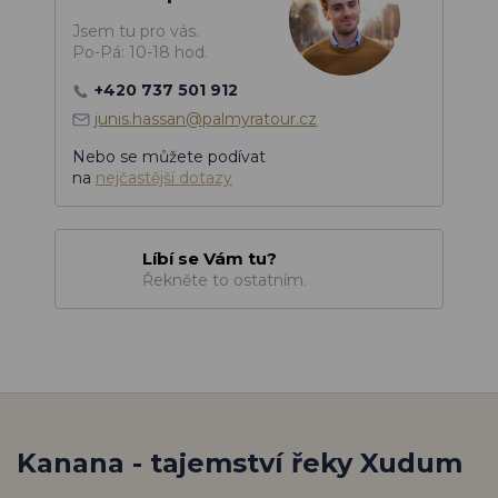
Jsem tu pro vás.
Po-Pá: 10-18 hod.
+420 737 501 912
junis.hassan@palmyratour.cz
Nebo se můžete podívat
na
nejčastější dotazy
Líbí se Vám tu?
Řekněte to ostatním.
Kanana - tajemství řeky Xudum