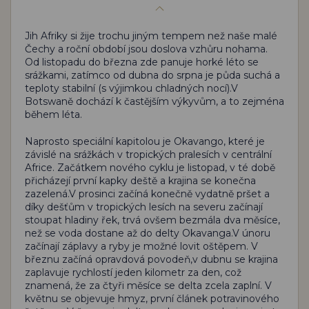
Jih Afriky si žije trochu jiným tempem než naše malé
Čechy a roční období jsou doslova vzhůru nohama.
Od listopadu do března zde panuje horké léto se
srážkami, zatímco od dubna do srpna je půda suchá a
teploty stabilní (s výjimkou chladných nocí).V
Botswaně dochází k častějším výkyvům, a to zejména
během léta.
Naprosto speciální kapitolou je Okavango, které je
závislé na srážkách v tropických pralesích v centrální
Africe. Začátkem nového cyklu je listopad, v té době
přicházejí první kapky deště a krajina se konečna
zazelená.V prosinci začíná konečně vydatně pršet a
díky dešťům v tropických lesích na severu začínají
stoupat hladiny řek, trvá ovšem bezmála dva měsíce,
než se voda dostane až do delty Okavanga.V únoru
začínají záplavy a ryby je možné lovit oštěpem. V
březnu začíná opravdová povodeň,v dubnu se krajina
zaplavuje rychlostí jeden kilometr za den, což
znamená, že za čtyři měsíce se delta zcela zaplní. V
květnu se objevuje hmyz, první článek potravinového