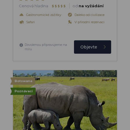
Cenová hladina
od
na vyžádání
$
$
$
$
$
Gastronomické zážitky
Daleko od civilizace
Safari
V přírodní rezervaci
Dovolenou připravujeme na
Objevte
míru
Botswana
Poznávací