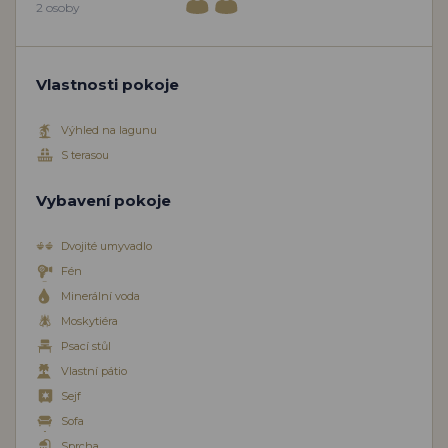
2 osoby
Vlastnosti pokoje
Výhled na lagunu
S terasou
Vybavení pokoje
Dvojité umyvadlo
Fén
Minerální voda
Moskytiéra
Psací stůl
Vlastní pátio
Sejf
Sofa
Sprcha