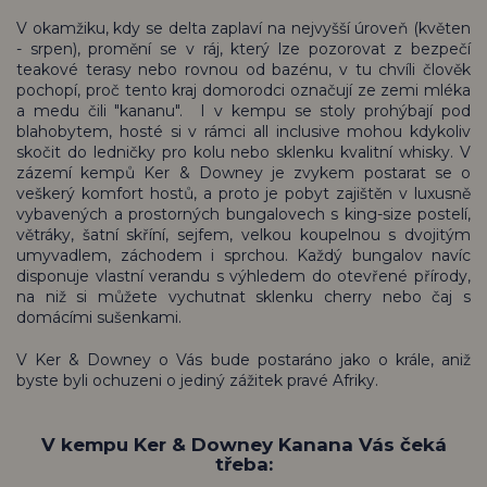
V okamžiku, kdy se delta zaplaví na nejvyšší úroveň (květen
- srpen), promění se v ráj, který lze pozorovat z bezpečí
teakové terasy nebo rovnou od bazénu, v tu chvíli člověk
pochopí, proč tento kraj domorodci označují ze zemi mléka
a medu čili "kananu". I v kempu se stoly prohýbají pod
blahobytem, hosté si v rámci all inclusive mohou kdykoliv
skočit do ledničky pro kolu nebo sklenku kvalitní whisky. V
zázemí kempů Ker & Downey je zvykem postarat se o
veškerý komfort hostů, a proto je pobyt zajištěn v luxusně
vybavených a prostorných bungalovech s king-size postelí,
větráky, šatní skříní, sejfem, velkou koupelnou s dvojitým
umyvadlem, záchodem i sprchou. Každý bungalov navíc
disponuje vlastní verandu s výhledem do otevřené přírody,
na niž si můžete vychutnat sklenku cherry nebo čaj s
domácími sušenkami.
V Ker & Downey o Vás bude postaráno jako o krále, aniž
byste byli ochuzeni o jediný zážitek pravé Afriky.
V kempu Ker & Downey Kanana Vás čeká
třeba: