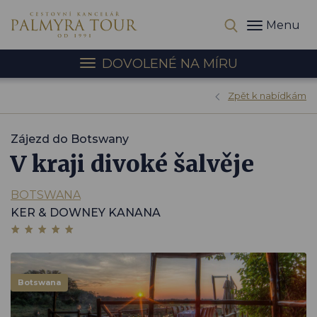
Menu
DOVOLENÉ NA MÍRU
Zpět k nabídkám
Zájezd do Botswany
V kraji divoké šalvěje
BOTSWANA
KER & DOWNEY KANANA
Botswana