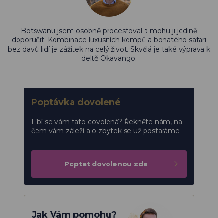
Botswanu jsem osobně procestoval a mohu ji jedině
doporučit. Kombinace luxusních kempů a bohatého safari
bez davů lidí je zážitek na celý život. Skvělá je také výprava k
deltě Okavango.
Poptávka dovolené
Líbí se vám tato dovolená? Řekněte nám, na
čem vám záleží a o zbytek se už postaráme
Poptat dovolenou zde
Jak Vám pomohu?