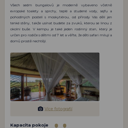
Všech sedm bungalovů je moderně vybaveno včetně
evropské toalety a sprchy, teplé a studené vody, sejfu a
pohodlných postelí s moskytiérou, od přírody Vás dělí jen
tenké stěny, takže usínat budete za zvuků, kterou se linou z
okolní buše. V kempu je také jeden rodinný stan, který je
určen pro rodiče s dětmi od 7 let a věřte, že děti safari milují a
domů prostě nechtějí.
Více fotografií
Kapacita pokoje