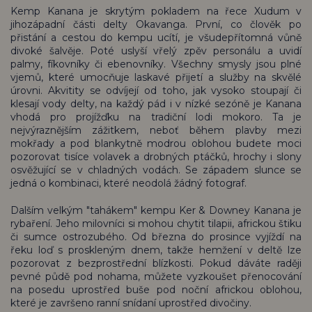
Kemp Kanana je skrytým pokladem na řece Xudum v
jihozápadní části delty Okavanga. První, co člověk po
přistání a cestou do kempu ucítí, je všudepřítomná vůně
divoké šalvěje. Poté uslyší vřelý zpěv personálu a uvidí
palmy, fíkovníky či ebenovníky. Všechny smysly jsou plné
vjemů, které umocňuje laskavé přijetí a služby na skvělé
úrovni. Akvitity se odvíjejí od toho, jak vysoko stoupají či
klesají vody delty, na každý pád i v nízké sezóně je Kanana
vhodá pro projížďku na tradiční lodi mokoro. Ta je
nejvýraznějším zážitkem, neboť během plavby mezi
mokřady a pod blankytně modrou oblohou budete moci
pozorovat tisíce volavek a drobných ptáčků, hrochy i slony
osvěžující se v chladných vodách. Se západem slunce se
jedná o kombinaci, které neodolá žádný fotograf.
Dalším velkým "tahákem" kempu Ker & Downey Kanana je
rybaření. Jeho milovníci si mohou chytit tilapii, africkou štiku
či sumce ostrozubého. Od března do prosince vyjíždí na
řeku loď s proskleným dnem, takže hemžení v deltě lze
pozorovat z bezprostřední blízkosti. Pokud dáváte raději
pevné půdě pod nohama, můžete vyzkoušet přenocování
na posedu uprostřed buše pod noční africkou oblohou,
které je završeno ranní snídaní uprostřed divočiny.