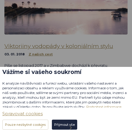
Viktoriiny vodopády v koloniálním stylu
03. 01. 2018
Z našich cest
Píše se listopad 2017 a v Zimbabwe dochází k převratu.
Dosluhující prezident Mugabe je armádou zadržen, jeho choť
Vážíme si vašeho soukromí
odlétá do exilu a vojáci přebírají moc. No není to ideální
okamžik k návštěvě této země? Jsem dost šílený a vyrážím
K analýze návštěvnosti a funkcí webu, ukládání vašeho nastavení a
vstříc…
personalizaci obsahu a reklam využíváme cookies. Informace o tom, jak
náš web používáte, sdílíme se svými partnery pro sociální média, inzerci a
analýzy, kteří mohou být ze zemí mimo EU. Partneři tyto údaje mohou
zkombinovat s dalšími informacemi, které jste jim poskytli nebo které
Autorem článku je
získali v důsledku toho, že používáte jejich služby.
Podrobné informace
Ing. Júnis El Hassan
Spravovat cookies
Pouze nezbytné cookies
Přijmout vše
Individuální poptávka
Přečtěte si celý příběh