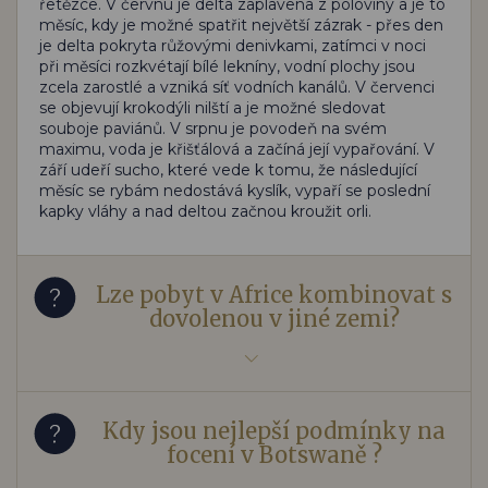
řetězce. V červnu je delta zaplavena z poloviny a je to
měsíc, kdy je možné spatřit největší zázrak - přes den
je delta pokryta růžovými denivkami, zatímci v noci
při měsíci rozkvétají bílé lekníny, vodní plochy jsou
zcela zarostlé a vzniká síť vodních kanálů. V červenci
se objevují krokodýli nilští a je možné sledovat
souboje paviánů. V srpnu je povodeň na svém
maximu, voda je křišťálová a začíná její vypařování. V
září udeří sucho, které vede k tomu, že následující
měsíc se rybám nedostává kyslík, vypaří se poslední
kapky vláhy a nad deltou začnou kroužit orli.
Lze pobyt v Africe kombinovat s
dovolenou v jiné zemi?
Kdy jsou nejlepší podmínky na
focení v Botswaně ?