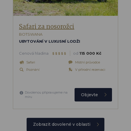
Safari za nosorožci
BOTSWANA
UBYTOVÁNÍ V LUXUSNÍ LODŽI
Cenová hladina
od
115 000 Kč
$
$
$
$
$
Safari
Místní průvodce
Poznání
V přírodní rezervaci
Dovolenou připravujeme na
Objevte
míru
Zobrazit dovolené v oblasti