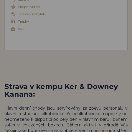
Stropní větrák
Terasový nábytek
Trepky
WC
Strava v kempu Ker & Downey
Kanana:
Hlavní denní chody jsou servírovány za zpěvu personálu v
hlavní restauraci, alkoholické či nealkoholické nápoje jsou
neomezeně k dispozici po celý den v hlavním baru i během
safari v chlazených boxech. Během aktivit v přírodě Vás
čekají také bufetové stoly s občerstvením přímo uprostřed