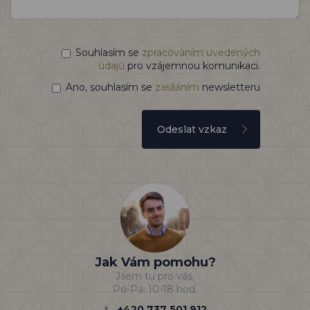
Souhlasím se
zpracováním uvedených
údajů
pro vzájemnou komunikaci.
Ano, souhlasím se
zasíláním
newsletteru
Odeslat vzkaz
Jak Vám pomohu?
Jsem tu pro vás.
Po-Pá: 10-18 hod.
+420 737 501 912