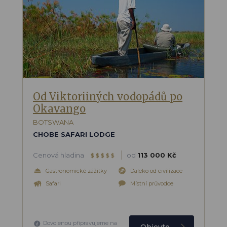
Od Viktoriiných vodopádů po
Okavango
BOTSWANA
CHOBE SAFARI LODGE
Cenová hladina
od
113 000 Kč
$
$
$
$
$
Gastronomické zážitky
Daleko od civilizace
Safari
Místní průvodce
Dovolenou připravujeme na
Objevte