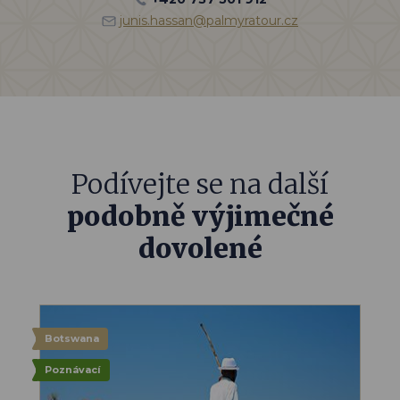
junis.hassan@palmyratour.cz
Podívejte se na další
podobně výjimečné
dovolené
Botswana
Poznávací