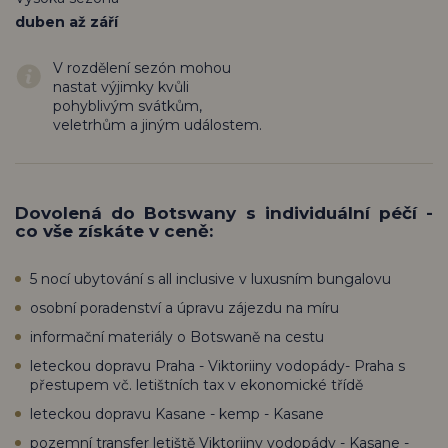
duben až září
V rozdělení sezón mohou
nastat výjimky kvůli
pohyblivým svátkům,
veletrhům a jiným událostem.
Dovolená do Botswany s individuální péčí -
co vše získáte v ceně:
5 nocí ubytování s all inclusive v luxusním bungalovu
osobní poradenství a úpravu zájezdu na míru
informační materiály o Botswaně na cestu
leteckou dopravu Praha - Viktoriiny vodopády- Praha s
přestupem vč. letištních tax v ekonomické třídě
leteckou dopravu Kasane - kemp - Kasane
pozemní transfer letiště Viktoriiny vodopády - Kasane -