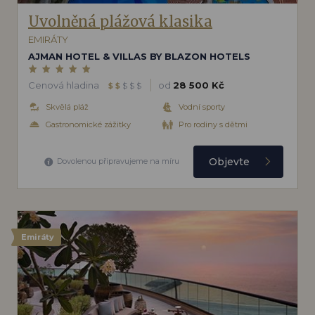
Uvolněná plážová klasika
EMIRÁTY
AJMAN HOTEL & VILLAS BY BLAZON HOTELS
Cenová hladina
od
28 500 Kč
$
$
$
$
$
Skvělá pláž
Vodní sporty
Gastronomické zážitky
Pro rodiny s dětmi
Objevte
Dovolenou připravujeme na míru
Emiráty