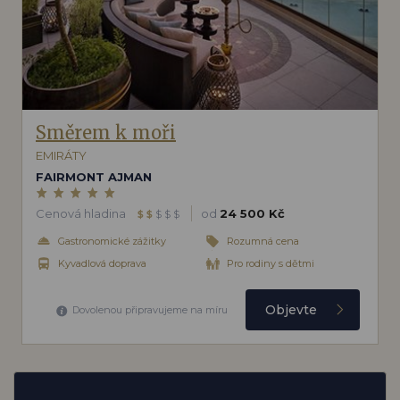
Směrem k moři
EMIRÁTY
FAIRMONT AJMAN
Cenová hladina
od
24 500 Kč
$
$
$
$
$
Gastronomické zážitky
Rozumná cena
Kyvadlová doprava
Pro rodiny s dětmi
Objevte
Dovolenou připravujeme na míru