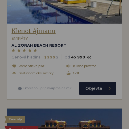
Klenot Ajmanu
EMIRÁTY
AL ZORAH BEACH RESORT
Cenová hladina
od
45 990 Kč
$
$
$
$
$
Romantická pláž
Klidné prostředí
Gastronomické zážitky
Golf
Objevte
Dovolenou připravujeme na míru
Emiráty