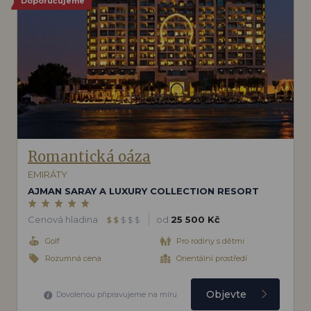
Doporučujeme
Romantická oáza
EMIRÁTY
AJMAN SARAY A LUXURY COLLECTION RESORT
Cenová hladina
od
25 500 Kč
$
$
$
$
$
Golf
Pro rodiny s dětmi
Rozumná cena
Orientální prostředí
Objevte
Dovolenou připravujeme na míru