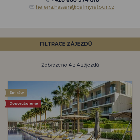
+420 608 974 816
helena.hassan@palmyratour.cz
FILTRACE ZÁJEZDŮ
Zobrazeno 4 z 4 zájezdů
Emiráty
Doporučujeme