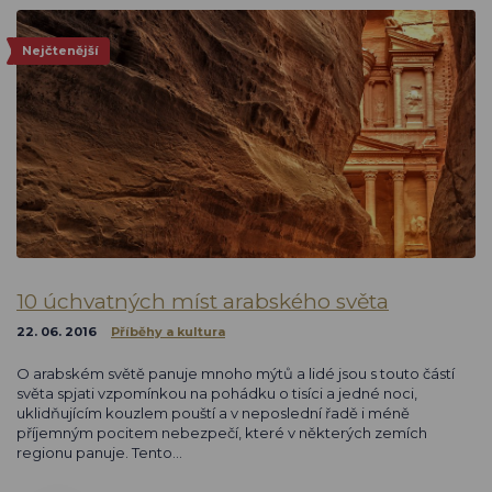
Nejčtenější
10 úchvatných míst arabského světa
22. 06. 2016
Příběhy a kultura
O arabském světě panuje mnoho mýtů a lidé jsou s touto částí
světa spjati vzpomínkou na pohádku o tisíci a jedné noci,
uklidňujícím kouzlem pouští a v neposlední řadě i méně
příjemným pocitem nebezpečí, které v některých zemích
regionu panuje. Tento…