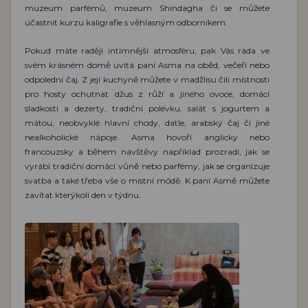
muzeum parfémů, muzeum Shindagha či se můžete
účastnit kurzu kaligrafie s věhlasným odborníkem.
Pokud máte raději intimnější atmosféru, pak Vás ráda ve
svém krásném domě uvítá paní Asma na oběd, večeři nebo
odpolední čaj. Z její kuchyně můžete v madžlisu čili místnosti
pro hosty ochutnat džus z růží a jiného ovoce, domácí
sladkosti a dezerty, tradiční polévku, salát s jogurtem a
mátou, neobvyklé hlavní chody, datle, arabský čaj či jiné
nealkoholické nápoje. Asma hovoří anglicky nebo
francouzsky a během návštěvy například prozradí, jak se
vyrábí tradiční domácí vůně nebo parfémy, jak se organizuje
svatba a také třeba vše o místní módě. K paní Asmě můžete
zavítat kterýkoli den v týdnu.