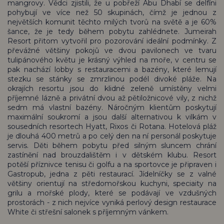
mangrovy. Vědci zjistili, že u pobřeží Abu Dhabí se delfíni
pohybují ve více než 50 skupinách, čímž je jednou z
největších komunit těchto milých tvorů na světě a je 60%
šance, že je tedy během pobytu zahlédnete. Jumeirah
Resort přitom vytvořil pro pozorování ideální podmínky. Z
převážné většiny pokojů ve dvou pavilonech ve tvaru
tulipánového květu je krásný výhled na moře, v centru se
pak nachází lobby s restauracemi a bazény, které lemují
stezku se stánky se zmrzlinou podél divoké pláže. Na
okrajích resortu jsou do klidné zeleně umístěny velmi
příjemné lázně a privátní dvou až pětiložnicové vily, z nichž
sedm má vlastní bazény. Náročným klientům poskytují
maximální soukromí a jsou další alternativou k vilkám v
sousedních resortech Hyatt, Rixos či Rotana. Hotelová pláž
je dlouhá 400 metrů a po celý den na ní personál poskytuje
servis. Děti během pobytu před silným sluncem chrání
zastínění nad brouzdalištěm i v dětském klubu. Resort
potěší příznivce tenisu či golfu a na sportovce je připraven i
Gastropub, jedna z pěti restaurací. Jídelníčky se z valné
většiny orientují na středomořskou kuchyni, speciaity na
grilu a mořské plody, které se podávají ve vzdušných
prostorách - z nich nejvíce vyniká perlový design restaurace
White či střešní salonek s příjemným vánkem.