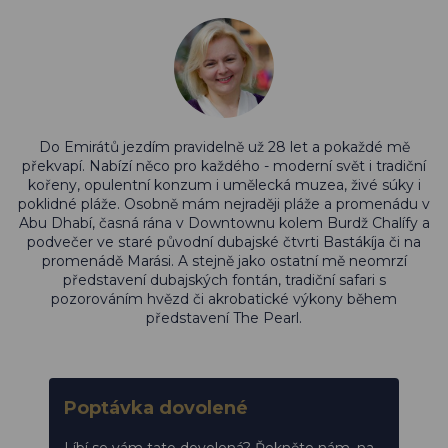
Do Emirátů jezdím pravidelně už 28 let a pokaždé mě
překvapí. Nabízí něco pro každého - moderní svět i tradiční
kořeny, opulentní konzum i umělecká muzea, živé súky i
poklidné pláže. Osobně mám nejraději pláže a promenádu v
Abu Dhabí, časná rána v Downtownu kolem Burdž Chalífy a
podvečer ve staré původní dubajské čtvrti Bastákíja či na
promenádě Marási. A stejně jako ostatní mě neomrzí
představení dubajských fontán, tradiční safari s
pozorováním hvězd či akrobatické výkony během
představení The Pearl.
Poptávka dovolené
Líbí se vám tato dovolená? Řekněte nám, na