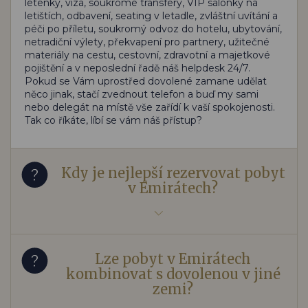
letenky, víza, soukromé transfery, VIP salónky na
letištích, odbavení, seating v letadle, zvláštní uvítání a
péči po příletu, soukromý odvoz do hotelu, ubytování,
netradiční výlety, překvapení pro partnery, užitečné
materiály na cestu, cestovní, zdravotní a majetkové
pojištění a v neposlední řadě náš helpdesk 24/7.
Pokud se Vám uprostřed dovolené zamane udělat
něco jinak, stačí zvednout telefon a buď my sami
nebo delegát na místě vše zařídí k vaší spokojenosti.
Tak co říkáte, líbí se vám náš přístup?
Kdy je nejlepší rezervovat pobyt
v Emirátech?
Lze pobyt v Emirátech
kombinovat s dovolenou v jiné
zemi?