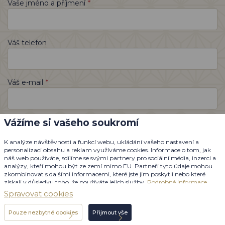
*
Vaše jméno a příjmení
Váš telefon
*
Váš e-mail
*
Vážíme si vašeho soukromí
Dotaz nebo zpráva
K analýze návštěvnosti a funkcí webu, ukládání vašeho nastavení a
personalizaci obsahu a reklam využíváme cookies. Informace o tom, jak
náš web používáte, sdílíme se svými partnery pro sociální média, inzerci a
analýzy, kteří mohou být ze zemí mimo EU. Partneři tyto údaje mohou
zkombinovat s dalšími informacemi, které jste jim poskytli nebo které
získali v důsledku toho, že používáte jejich služby.
Podrobné informace
Spravovat cookies
Pouze nezbytné cookies
Přijmout vše
Individuální poptávka