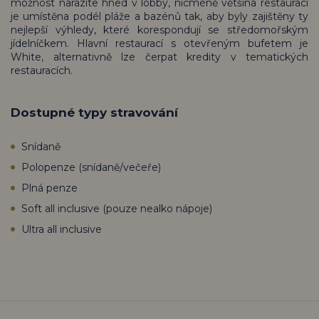
možnost narazíte hned v lobby, nicméně většina restaurací
je umístěna podél pláže a bazénů tak, aby byly zajištěny ty
nejlepší výhledy, které korespondují se středomořským
jídelníčkem. Hlavní restaurací s otevřeným bufetem je
White, alternativně lze čerpat kredity v tematických
restauracích.
Dostupné typy stravování
Snídaně
Polopenze (snídaně/večeře)
Plná penze
Soft all inclusive (pouze nealko nápoje)
Ultra all inclusive