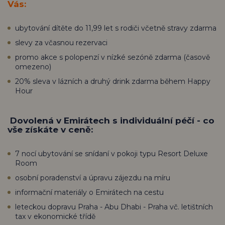
Vás:
ubytování dítěte do 11,99 let s rodiči včetně stravy zdarma
slevy za včasnou rezervaci
promo akce s polopenzí v nízké sezóně zdarma (časově
omezeno)
20% sleva v lázních a druhý drink zdarma během Happy
Hour
Dovolená v Emirátech s individuální péčí - co
vše získáte v ceně:
7 nocí ubytování se snídaní v pokoji typu Resort Deluxe
Room
osobní poradenství a úpravu zájezdu na míru
informační materiály o Emirátech na cestu
leteckou dopravu Praha - Abu Dhabi - Praha vč. letištních
tax v ekonomické třídě