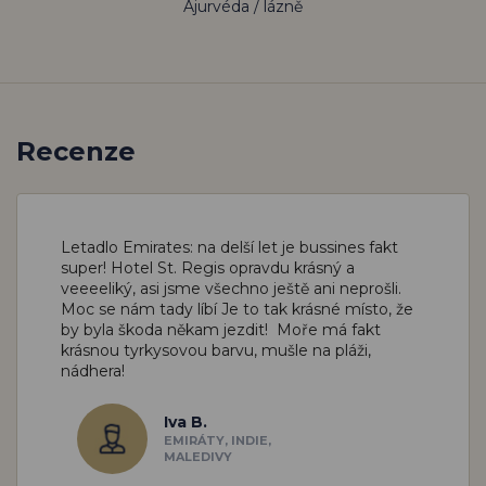
Ajurvéda / lázně
Recenze
Letadlo Emirates: na delší let je bussines fakt
super!
Hotel St. Regis opravdu krásný a
veeeeliký, asi jsme všechno ještě ani neprošli.
Moc se nám tady líbí
Je to tak krásné místo, že
by byla škoda někam jezdit! Moře má fakt
krásnou tyrkysovou barvu, mušle na pláži,
nádhera!
Iva B.
EMIRÁTY, INDIE,
MALEDIVY