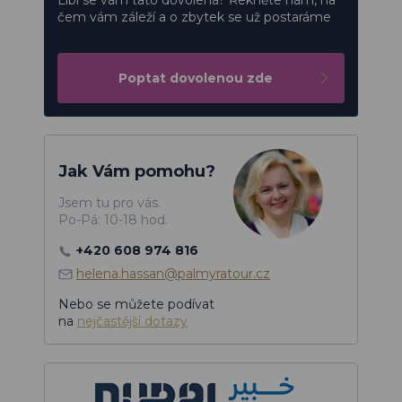
čem vám záleží a o zbytek se už postaráme
Poptat dovolenou zde
Jak Vám pomohu?
Jsem tu pro vás.
Po-Pá: 10-18 hod.
+420 608 974 816
helena.hassan@palmyratour.cz
Nebo se můžete podívat
na
nejčastější dotazy