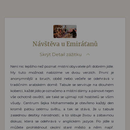
Návštěva u Emiráťanů
Skrýt
Detail zážitku
Není nic lepšího než poznat místní obyvatele při dobrém jídle.
My tuto možnost nabízíme ve dvou verzích. První je
anonymnější a bruch, oběd nebo večeře se odehrává v
tradičním arabském domě. Tabule se servíruje na dlouhém
koberci, každé jídlo je označeno a místní dámy a pánové nejen
vše ochotně osvětlí, ale také se ujímají rolí hostitelů se vším
všudy. Centrum šejka Mohammeda je otevřeno každý den
kromě pátku celému světu, a tak se stává, že u tabule
zasednou desítky národností, a to slibuje živou a zábavnou
diskusi, která se odehrává v anglickém jazyce. Po jídle si
můžete prohlédnout okolní staré město a něm např.