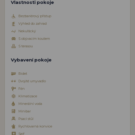
Vlastnosti pokoje
Bezbariérový přístup
Výhled do zahrad
Nekuřácký
S obývacím koutem
S terasou
Vybavení pokoje
Bidet
Dvojité umyvadlo
Fén
Klimatizace
Minerální voda
Minibar
Psací stůl
Rychlovarná konvice
Sejf