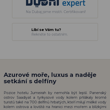
Na Dubaj jsme mistři. Certifikovaní!
Líbí se Vám tu?
Řekněte to ostatním.
Azurové moře, luxus a naděje
setkání s delfíny
Pozice hotelu Jumeirah by nemohla být lepší. Panenský
ostrov Saadiyat a tyrkysové vody kolem přilákaly kromě
turistů také na 700 delfínů hrbatých, kteří milují mělké vody
kolem ostrova a loviště na hranici mezi mořem a blízkými