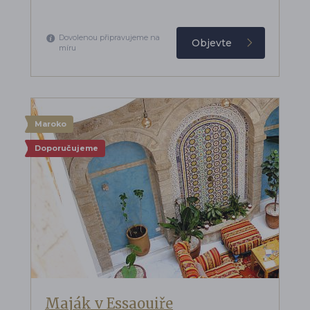
Dovolenou připravujeme na
Objevte
míru
Maroko
Doporučujeme
Maják v Essaouiře