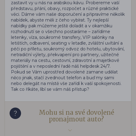
zastavit vy u nás na arabskou kávu. Probereme vaší
představu, přání, obavy, rozpočet a různé praktické
věci. Dáme vám naše doporučení a připravíme několik
nabídek, abyste měli z čeho vybírat. Ty nejlepší
nabídky pak můžeme ještě doladit a v okamžiku
rozhodnutí se o všechno postaráme – zařídíme
letenky, víza, soukromé transfery, VIP salónky na
letištích, odbavení, seating v letadle, zvláštní uvítání a
péči po příletu, soukromý odvoz do hotelu, ubytování,
netradiční výlety, překvapení pro partnery, užitečné
materiály na cestu, cestovní, zdravotní a majetkové
pojištění a v neposlední řadě náš helpdesk 24/7.
Pokud se Vám uprostřed dovolené zamane udělat
něco jinak, stačí zvednout telefon a buď my sami
nebo delegát na místě vše zařídí k vaší spokojenosti.
Tak co říkáte, líbí se vám náš přístup?
Mohu si na své dovolené
pronajmout auto?