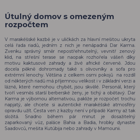
Útulný domov s omezeným
rozpočtem
V marakéšské kazbě je v uličkách za hlavní mešitou ukryta
celá řada riadů, jedním z nich je nenápadná Dar Karma.
Zvenku správný směr nepostřehnutelný, vevnitř zenový
klid, na střešní terase se naopak rozhořela vášeň díky
motivu kaktusové zahrady a živé africké červeně. Jdou
docela pěkně dohromady také s olivovníky a sofa pro
extrémní lenochy. Většina z celkem osmi pokojů na rozdíl
od některých riadů má příjemnou velikost i v základní verzi a
lázně, které nemohou chybět, jsou skvělé. Personál, který
tvoří vesměs starší berberské ženy, je tichý a obětavý. Dar
Karma je výbornou alternativou, pakliže je rozpočet trochu
napjatý, ale chcete si autentické marakéšské atmosféry
opravdu užít. Cesta ven z kazby není v případě Karmy až tak
složitá. Snadno během pár minut je dosažitelný
zaparkovaný vůz, paláce Bahia a Badia, hrobky dynastie
Saadovců, mešita Kutúbija nebo zahrady v Mamounii.