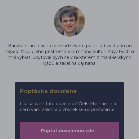
Maroko mám nachozené od severu po jih, od východu po
západ. Miluju jeho pestrost a vliv mnoha kultur. Když bych si
měl vybrat, ubytoval bych se v některém z marákešských
rijádů a zašel na čaj nana.
Poptávka dovolené
Líbí se vám tato dovolená? Řekněte nám, na
čem vám záleží a o zbytek se už postaráme
Poptat dovolenou zde