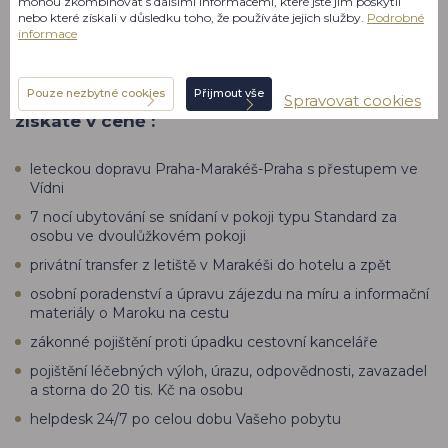
mohou zkombinovat s dalšími informacemi, které jste jim poskytli
veletrhům a jiným událostem.
nebo které získali v důsledku toho, že používáte jejich služby.
Podrobné
informace
Pouze nezbytné cookies
Přijmout vše
Spravovat cookies
Dovolená v Maroku s individuální péčí - co vše
získáte v ceně :
leteckou dopravu Praha-Marakéš-Praha s přestupem ve
Vídni
7 nocí ubytování se snídaní v pokoji typu Standard za
osobu ve dvoulůžkovém pokoji
privátní transfer z letiště v Marakéši do hotelu a zpět
osobní poradenství a úpravu zájezdu na míru a informační
materiály o Maroku na cestu
zákonné pojištění proti úpadku cestovní kanceláře
pojištění léčebných výloh, úrazu, odpovědnosti, zavazadel
a storna do 20 tis. Kč na osobu
helpdesk 24/7 po celou dobu Vašeho pobytu