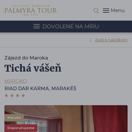
Menu
DOVOLENÉ NA MÍRU
Zpět k nabídkám
Zájezd do Maroka
Tichá vášeň
MAROKO
RIAD DAR KARMA, MARAKÉŠ
Maroko
Doporučujeme