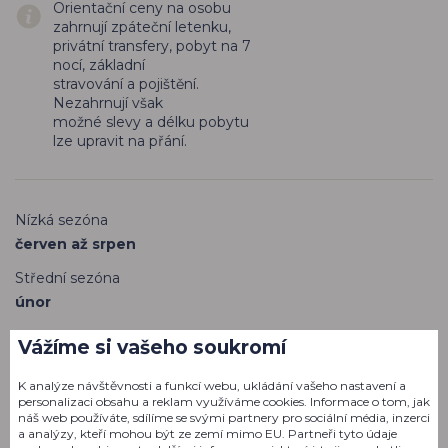
Orientační ceny na osobu
zahrnují zpáteční letenku,
privátní transfery, pobyt na 7
nocí, základní
stravování a pojištění.
Nezahrnují však
možné slevy a délku pobytu
lze upravit na přání.
Nízká sezóna
červen až srpen
Střední sezóna
únor
Vysoká sezóna
Vážíme si vašeho soukromí
březen až květen, září, říjen
K analýze návštěvnosti a funkcí webu, ukládání vašeho nastavení a
personalizaci obsahu a reklam využíváme cookies. Informace o tom, jak
V rozdělení sezón mohou
náš web používáte, sdílíme se svými partnery pro sociální média, inzerci
nastat výjimky kvůli
a analýzy, kteří mohou být ze zemí mimo EU. Partneři tyto údaje
pohyblivým svátkům,