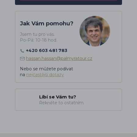
Jak Vám pomohu?
Jsem tu pro vás.
Po-Pá: 10-18 hod.
+420 603 481 783
hassan.hassan@palmyratour.cz
Nebo se můžete podívat
na
nejčastější dotazy
Líbí se Vám tu?
Řekněte to ostatním.