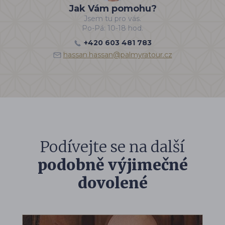
Jak Vám pomohu?
Jsem tu pro vás.
Po-Pá: 10-18 hod.
+420 603 481 783
hassan.hassan@palmyratour.cz
Podívejte se na další
podobně výjimečné
dovolené