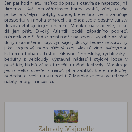
Jen pár hodin letu, razítko do pasu a otevírá se naprosto jiná
dimenze. Svět neuvěřitelných barev, zvuků, vůní, to vše
políbené vřelými dotyky slunce, které této zemi zaručuje
prosperitu v mnoha směrech, a jehož teplé odstíny turisty
doslova vtahují do jeho náruče. Maroko má snad vše, co se
dá jen přát. Divoký Atlantik podél západního pobřeží,
mírumilovné Středozemní moře na severu, vysoké pisečné
duny i zasněžené hory, vynikající jídlo, vyhledávané suroviny
jako arganový nebo růžový olej, vlastní víno, svébytnou
kulturu a bohatou historii, šikovné řemeslníky, rychlovaky i
beduíny s velbloudy, výstavná nádraží i stylové lodže v
pouštích, klidná zákoutí mešit i rušné festivaly. Maroko je
jedna velká otevřená náruč plná zážitků, které nedopřejí
oddechu a zcela turistu pohltí. Z Maroka se cestovatel vrací
nabitý energií a inspirací.
Zahrady Majorelle