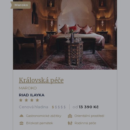
Maroko
Královská péče
MAROKO
RIAD ILAYKA
Cenová hladina
od
13 390 Kč
$
$
$
$
$
Gastronomické zážitky
Orientální prostředí
Blízkost památek
Rodinná péče