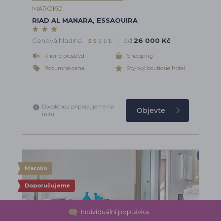
MAROKO
RIAD AL MANARA, ESSAOUIRA
Cenová hladina
od
26 000 Kč
$
$
$
$
$
Klidné prostředí
Shopping
Rozumná cena
Stylový boutique hotel
Dovolenou připravujeme na
Objevte
míru
Maroko
Doporučujeme
Individuální poptávka