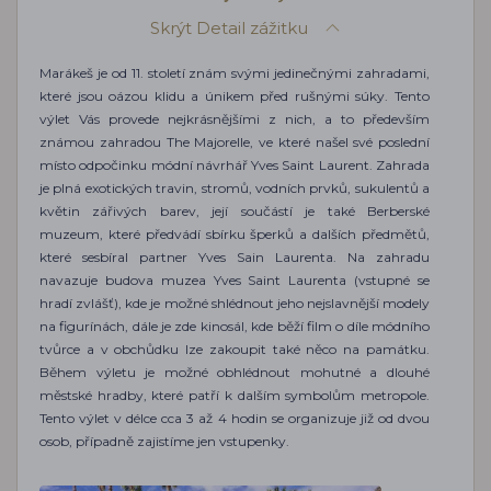
Skrýt
Detail zážitku
Marákeš je od 11. století znám svými jedinečnými zahradami,
které jsou oázou klidu a únikem před rušnými súky. Tento
výlet Vás provede nejkrásnějšími z nich, a to především
známou zahradou The Majorelle, ve které našel své poslední
místo odpočinku módní návrhář Yves Saint Laurent. Zahrada
je plná exotických travin, stromů, vodních prvků, sukulentů a
květin zářivých barev, její součástí je také Berberské
muzeum, které předvádí sbírku šperků a dalších předmětů,
které sesbíral partner Yves Sain Laurenta. Na zahradu
navazuje budova muzea Yves Saint Laurenta (vstupné se
hradí zvlášť), kde je možné shlédnout jeho nejslavnější modely
na figurínách, dále je zde kinosál, kde běží film o díle módního
tvůrce a v obchůdku lze zakoupit také něco na památku.
Během výletu je možné obhlédnout mohutné a dlouhé
městské hradby, které patří k dalším symbolům metropole.
Tento výlet v délce cca 3 až 4 hodin se organizuje již od dvou
osob, případně zajistíme jen vstupenky.