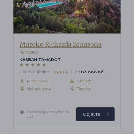
Maroko Richarda Bransona
MAROKO
KASBAH TAMADOT
Cenová hladina
od
83 666 Kč
$
$
$
$
$
Příroda v okolí
V horách
Možnost výletů
Trecking
Dovolenou připravujeme na
Objevte
míru