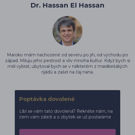
Dr. Hassan El Hassan
Maroko mám nachozené od severu po jih, od východu po
západ. Miluju jeho pestrost a vliv mnoha kultur. Když bych si
měl vybrat, ubytoval bych se v některém z marákešských
rijádů a zašel na čaj nana.
Poptávka dovolené
Líbí se vám tato dovolená? Řekněte nám, na
čem vám záleží a o zbytek se už postaráme