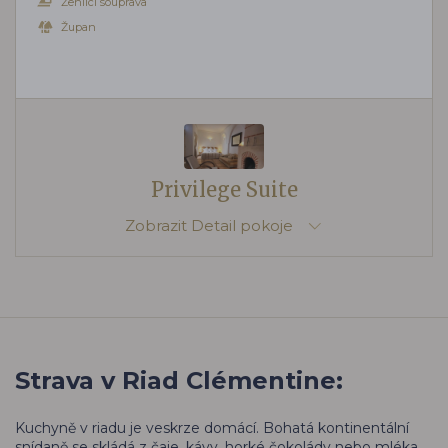
Žehlicí souprava
Župan
Privilege Suite
Zobrazit
Detail pokoje
Strava v Riad Clémentine:
Kuchyně v riadu je veskrze domácí. Bohatá kontinentální
snídaně se skládá z čaje, kávy, horké čokolády nebo mléka,