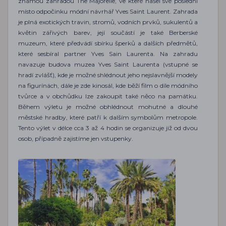
známou zahradou The Majorelle, ve které našel své poslední
místo odpočinku módní návrhář Yves Saint Laurent. Zahrada
je plná exotických travin, stromů, vodních prvků, sukulentů a
květin zářivých barev, její součástí je také Berberské
muzeum, které předvádí sbírku šperků a dalších předmětů,
které sesbíral partner Yves Sain Laurenta. Na zahradu
navazuje budova muzea Yves Saint Laurenta (vstupné se
hradí zvlášť), kde je možné shlédnout jeho nejslavnější modely
na figurínách, dále je zde kinosál, kde běží film o díle módního
tvůrce a v obchůdku lze zakoupit také něco na památku.
Během výletu je možné obhlédnout mohutné a dlouhé
městské hradby, které patří k dalším symbolům metropole.
Tento výlet v délce cca 3 až 4 hodin se organizuje již od dvou
osob, případně zajistíme jen vstupenky.