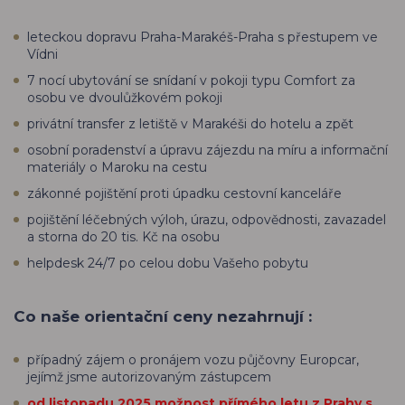
leteckou dopravu Praha-Marakéš-Praha s přestupem ve
Vídni
7 nocí ubytování se snídaní v pokoji typu Comfort za
osobu ve dvoulůžkovém pokoji
privátní transfer z letiště v Marakéši do hotelu a zpět
osobní poradenství a úpravu zájezdu na míru a informační
materiály o Maroku na cestu
zákonné pojištění proti úpadku cestovní kanceláře
pojištění léčebných výloh, úrazu, odpovědnosti, zavazadel
a storna do 20 tis. Kč na osobu
helpdesk 24/7 po celou dobu Vašeho pobytu
Co naše orientační ceny nezahrnují :
případný zájem o pronájem vozu půjčovny Europcar,
jejímž jsme autorizovaným zástupcem
od listopadu 2025 možnost přímého letu z Prahy s