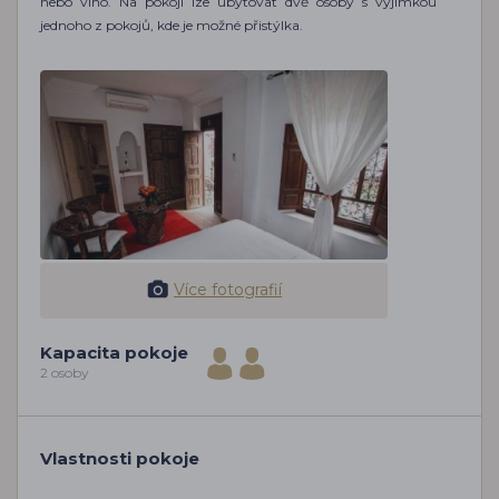
nebo víno. Na pokoji lze ubytovat dvě osoby s výjimkou
jednoho z pokojů, kde je možné přistýlka.
Více fotografií
Kapacita pokoje
2 osoby
Vlastnosti pokoje