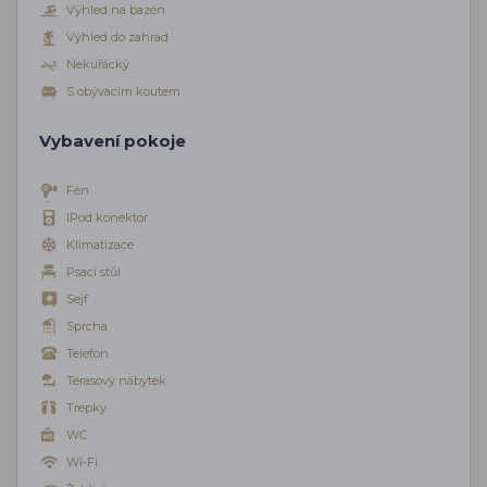
Výhled na bazén
Výhled do zahrad
Nekuřácký
S obývacím koutem
Vybavení pokoje
Fén
IPod konektor
Klimatizace
Psací stůl
Sejf
Sprcha
Telefon
Terasový nábytek
Trepky
WC
Wi-Fi