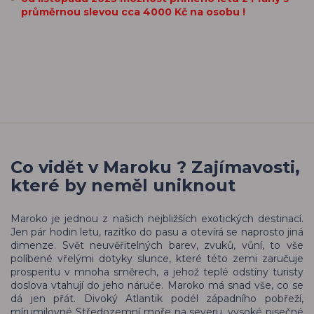
průměrnou slevou cca 4000 Kč na osobu !
Co vidět v Maroku ? Zajímavosti,
které by neměl uniknout
Maroko je jednou z našich nejbližších exotických destinací.
Jen pár hodin letu, razítko do pasu a otevírá se naprosto jiná
dimenze. Svět neuvěřitelných barev, zvuků, vůní, to vše
políbené vřelými dotyky slunce, které této zemi zaručuje
prosperitu v mnoha směrech, a jehož teplé odstíny turisty
doslova vtahují do jeho náruče. Maroko má snad vše, co se
dá jen přát. Divoký Atlantik podél západního pobřeží,
mírumilovné Středozemní moře na severu, vysoké pisečné