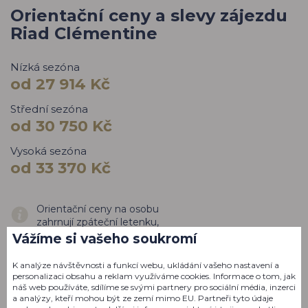
Orientační ceny a slevy zájezdu
Riad Clémentine
Nízká sezóna
od 27 914 Kč
Střední sezóna
od 30 750 Kč
Vysoká sezóna
od 33 370 Kč
Orientační ceny na osobu
zahrnují zpáteční letenku,
privátní transfery, pobyt na 7
Vážíme si vašeho soukromí
nocí, základní
stravování a pojištění.
K analýze návštěvnosti a funkcí webu, ukládání vašeho nastavení a
Nezahrnují však
personalizaci obsahu a reklam využíváme cookies. Informace o tom, jak
možné slevy a délku pobytu
náš web používáte, sdílíme se svými partnery pro sociální média, inzerci
a analýzy, kteří mohou být ze zemí mimo EU. Partneři tyto údaje
lze upravit na přání.