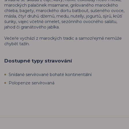
marockých palačinek msamane, grilovaného marockého
chleba, bagety, marockého dortu batbout, sušeného ovoce,
másla, čtyř druhů džemů, medu, nutelly, jogurtů, sýrů, krůtí
šunky, vajec včetně omelet, sezónního ovocného salátu,
jahod či granátového jablka.
Večeře vychází z marockých tradic a samozřejmě nemůže
chybět tažín.
Dostupné typy stravování
Snídaně servírované bohaté kontinentální
Polopenze servírovaná