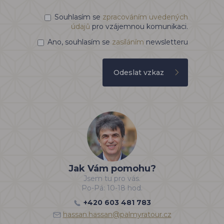
Souhlasím se
zpracováním uvedených
údajů
pro vzájemnou komunikaci.
Ano, souhlasím se
zasíláním
newsletteru
Odeslat vzkaz
Jak Vám pomohu?
Jsem tu pro vás.
Po-Pá: 10-18 hod.
+420 603 481 783
hassan.hassan@palmyratour.cz