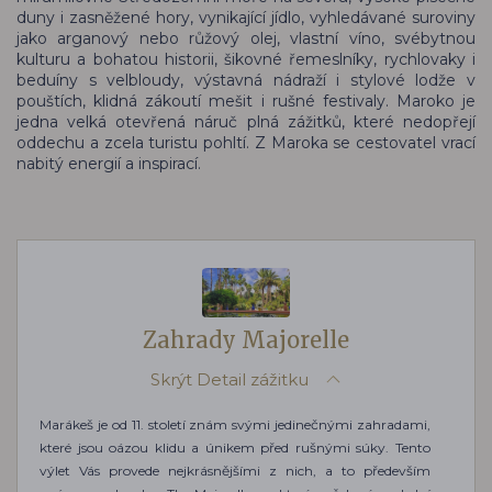
duny i zasněžené hory, vynikající jídlo, vyhledávané suroviny
jako arganový nebo růžový olej, vlastní víno, svébytnou
kulturu a bohatou historii, šikovné řemeslníky, rychlovaky i
beduíny s velbloudy, výstavná nádraží i stylové lodže v
pouštích, klidná zákoutí mešit i rušné festivaly. Maroko je
jedna velká otevřená náruč plná zážitků, které nedopřejí
oddechu a zcela turistu pohltí. Z Maroka se cestovatel vrací
nabitý energií a inspirací.
Zahrady Majorelle
Skrýt
Detail zážitku
Marákeš je od 11. století znám svými jedinečnými zahradami,
které jsou oázou klidu a únikem před rušnými súky. Tento
výlet Vás provede nejkrásnějšími z nich, a to především