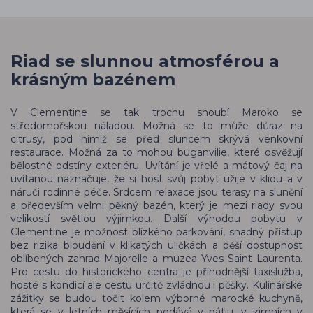
Riad se slunnou atmosférou a
krásným bazénem
V Clementine se tak trochu snoubí Maroko se
středomořskou náladou. Možná se to může důraz na
citrusy, pod nimiž se před sluncem skrývá venkovní
restaurace. Možná za to mohou buganvilie, které osvěžují
bělostné odstíny exteriéru. Uvítání je vřelé a mátový čaj na
uvítanou naznačuje, že si host svůj pobyt užije v klidu a v
náruči rodinné péče. Srdcem relaxace jsou terasy na slunění
a především velmi pěkný bazén, který je mezi riady svou
velikostí světlou výjimkou. Další výhodou pobytu v
Clementine je možnost blízkého parkování, snadný přístup
bez rizika bloudění v klikatých uličkách a pěší dostupnost
oblíbených zahrad Majorelle a muzea Yves Saint Laurenta.
Pro cestu do historického centra je příhodnější taxislužba,
hosté s kondicí ale cestu určitě zvládnou i pěšky. Kulinářské
zážitky se budou točit kolem výborné marocké kuchyně,
která se v letních měsících podává v pátiu, v zimních v