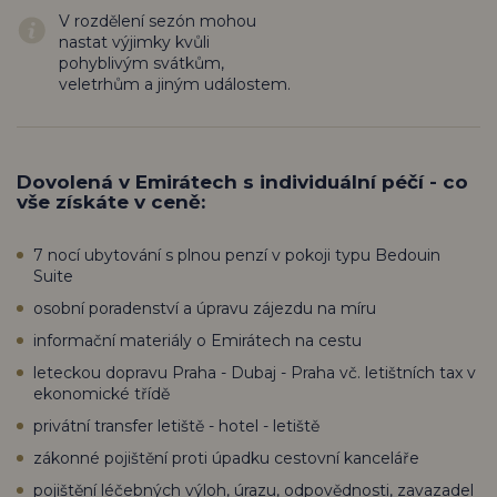
V rozdělení sezón mohou
nastat výjimky kvůli
pohyblivým svátkům,
veletrhům a jiným událostem.
Dovolená v Emirátech s individuální péčí - co
vše získáte v ceně:
7 nocí ubytování s plnou penzí v pokoji typu Bedouin
Suite
osobní poradenství a úpravu zájezdu na míru
informační materiály o Emirátech na cestu
leteckou dopravu Praha - Dubaj - Praha vč. letištních tax v
ekonomické třídě
privátní transfer letiště - hotel - letiště
zákonné pojištění proti úpadku cestovní kanceláře
pojištění léčebných výloh, úrazu, odpovědnosti, zavazadel