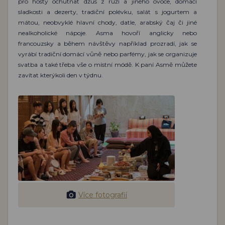
pro hosty ochutnat džus z růží a jiného ovoce, domácí
sladkosti a dezerty, tradiční polévku, salát s jogurtem a
mátou, neobvyklé hlavní chody, datle, arabský čaj či jiné
nealkoholické nápoje. Asma hovoří anglicky nebo
francouzsky a během návštěvy například prozradí, jak se
vyrábí tradiční domácí vůně nebo parfémy, jak se organizuje
svatba a také třeba vše o místní módě. K paní Asmě můžete
zavítat kterýkoli den v týdnu.
Více fotografií