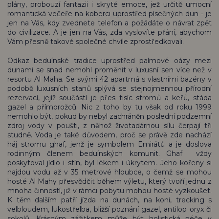
plány, probouzí fantazii i skryté emoce, jež určitě umocní
romantická večeře na koberci uprostřed písečných dun - je
jen na Vás, kdy zvednete telefon a požádáte o návrat zpět
do civilizace. A je jen na Vás, zda vyslovíte přání, abychom
Vám přesně takové společné chvíle zprostředkovali.
Odkaz beduínské tradice uprostřed palmové oázy mezi
dunami se snad nemohl proměnit v luxusní sen více než v
resortu Al Maha. Se svými 42 apartmá s vlastními bazény v
podobě luxusních stanů splývá se stejnojmennou přírodní
rezervací, jejíž součástí je přes tisíc stromů a keřů, stáda
gazel a přímorožců. Nic z toho by tu však od roku 1999
nemohlo být, pokud by nebyl zachráněn poslední podzemní
zdroj vody v poušti, z něhož životadárnou sílu čerpají tři
studně. Voda je také důvodem, proč se právě zde nachází
háj stromu ghaf, jenž je symbolem Emirátů a je doslova
rodinným členem beduínských komunit. Ghaf vždy
poskytoval jídlo i stín, byl lékem i úkrytem. Jeho kořeny si
najdou vodu až v 35 metrové hloubce, o čemž se mohou
hosté Al Mahy přesvědčit během výletu, který tvoří jednu z
mnoha činností, již v rámci pobytu mohou hosté vyzkoušet.
K těm dalším patří jízda na dunách, na koni, trecking s
velbloudem, lukostřelba, bližší poznání gazel, antilop oryx či
sokolů. Krásným zážitkem může být holistická péče v