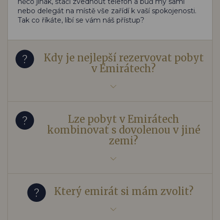
něco jinak, stačí zvednout telefon a buď my sami
nebo delegát na místě vše zařídí k vaší spokojenosti.
Tak co říkáte, líbí se vám náš přístup?
Kdy je nejlepší rezervovat pobyt
v Emirátech?
Lze pobyt v Emirátech
kombinovat s dovolenou v jiné
zemi?
Který emirát si mám zvolit?