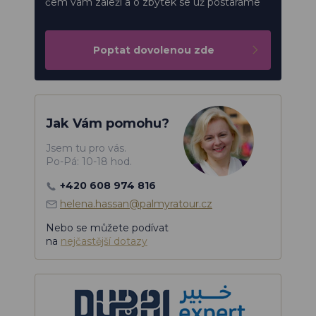
čem vám záleží a o zbytek se už postaráme
Poptat dovolenou zde
Jak Vám pomohu?
Jsem tu pro vás.
Po-Pá: 10-18 hod.
+420 608 974 816
helena.hassan@palmyratour.cz
Nebo se můžete podívat
na
nejčastější dotazy