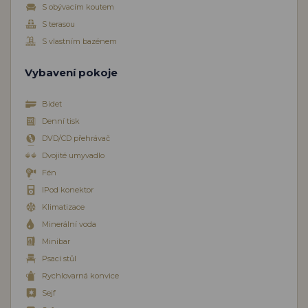
S obývacím koutem
S terasou
S vlastním bazénem
Vybavení pokoje
Bidet
Denní tisk
DVD/CD přehrávač
Dvojité umyvadlo
Fén
IPod konektor
Klimatizace
Minerální voda
Minibar
Psací stůl
Rychlovarná konvice
Sejf