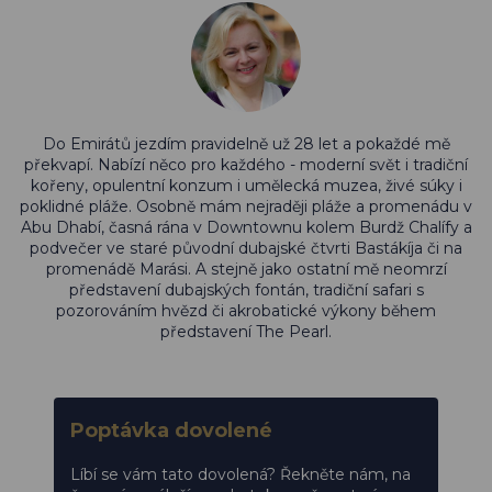
Do Emirátů jezdím pravidelně už 28 let a pokaždé mě
překvapí. Nabízí něco pro každého - moderní svět i tradiční
kořeny, opulentní konzum i umělecká muzea, živé súky i
poklidné pláže. Osobně mám nejraději pláže a promenádu v
Abu Dhabí, časná rána v Downtownu kolem Burdž Chalífy a
podvečer ve staré původní dubajské čtvrti Bastákíja či na
promenádě Marási. A stejně jako ostatní mě neomrzí
představení dubajských fontán, tradiční safari s
pozorováním hvězd či akrobatické výkony během
představení The Pearl.
Poptávka dovolené
Líbí se vám tato dovolená? Řekněte nám, na