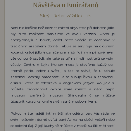
Návštěva u Emiráťanů
Skrýt
Detail zážitku
Není nic lepšího než poznat místní obyvatele při dobrém jídle.
My tuto možnost nabízíme ve dvou verzích. První je
anonymnější a bruch, oběd nebo večeře se odehrává v
tradičním arabském domě. Tabule se servíruje na dlouhém
koberci, každé jídlo je označeno a místní dámy a pánové nejen
vše ochotně osvětlí, ale také se ujímají rolí hostitelů se vším
všudy. Centrum šejka Mohammeda je otevřeno každý den
kromě pátku celému světu, a tak se stává, že u tabule
zasednou desítky národností, a to slibuje živou a zábavnou
diskusi, která se odehrává v anglickém jazyce. Po jídle si
můžete prohlédnout okolní staré město a něm např.
muzeum parfémů, muzeum Shindagha či se můžete
účastnit kurzu kaligrafie s věhlasným odborníkem.
Pokud máte raději intimnější atmosféru, pak Vás ráda ve
svém krásném domě uvítá paní Asma na oběd, večeři nebo
odpolední čaj. Z její kuchyně můžete v madžlisu čili místnosti