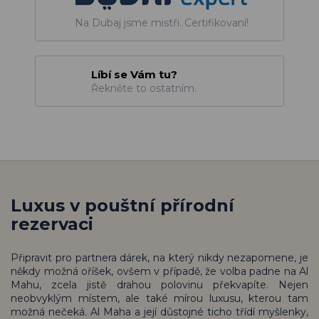
Na Dubaj jsme mistři. Certifikovaní!
Líbí se Vám tu?
Řekněte to ostatním.
Luxus v pouštní přírodní
rezervaci
Připravit pro partnera dárek, na který nikdy nezapomene, je
někdy možná oříšek, ovšem v případě, že volba padne na Al
Mahu, zcela jistě drahou polovinu překvapíte. Nejen
neobvyklým místem, ale také mírou luxusu, kterou tam
možná nečeká. Al Maha a její důstojné ticho třídí myšlenky,