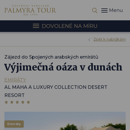
Menu
DOVOLENÉ NA MÍRU
Zpět k nabídkám
Zájezd do Spojených arabských emirátů
Výjimečná oáza v dunách
EMIRÁTY
AL MAHA A LUXURY COLLECTION DESERT
RESORT
Emiráty