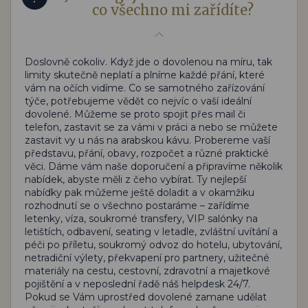
co všechno mi zařídíte?
Doslovně cokoliv. Když jde o dovolenou na míru, tak
limity skutečně neplatí a plníme každé přání, které
vám na očích vidíme. Co se samotného zařízování
týče, potřebujeme vědět co nejvíc o vaší ideální
dovolené. Můžeme se proto spojit přes mail či
telefon, zastavit se za vámi v práci a nebo se můžete
zastavit vy u nás na arabskou kávu. Probereme vaší
představu, přání, obavy, rozpočet a různé praktické
věci. Dáme vám naše doporučení a připravíme několik
nabídek, abyste měli z čeho vybírat. Ty nejlepší
nabídky pak můžeme ještě doladit a v okamžiku
rozhodnutí se o všechno postaráme – zařídíme
letenky, víza, soukromé transfery, VIP salónky na
letištích, odbavení, seating v letadle, zvláštní uvítání a
péči po příletu, soukromý odvoz do hotelu, ubytování,
netradiční výlety, překvapení pro partnery, užitečné
materiály na cestu, cestovní, zdravotní a majetkové
pojištění a v neposlední řadě náš helpdesk 24/7.
Pokud se Vám uprostřed dovolené zamane udělat