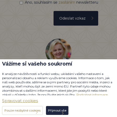
Ano, souhlasím se
zasíláním
newsletteru
Odeslat vzkaz
Vážíme si vašeho soukromí
Jak Vám pomohu?
Jsem tu pro vás.
K analýze návštěvnosti a funkcí webu, ukládání vašeho nastavení a
personalizaci obsahu a reklam využíváme cookies. Informace o tom, jak
Po-Pá: 10-18 hod.
náš web používáte, sdílíme se svými partnery pro sociální média, inzerci a
+420 608 974 816
analýzy, kteří mohou být ze zemí mimo EU. Partneři tyto údaje mohou
zkombinovat s dalšími informacemi, které jste jim poskytli nebo které
helena.hassan@palmyratour.cz
získali v důsledku toho, že používáte jejich služby.
Podrobné informace
Spravovat cookies
Pouze nezbytné cookies
Přijmout vše
Individuální poptávka