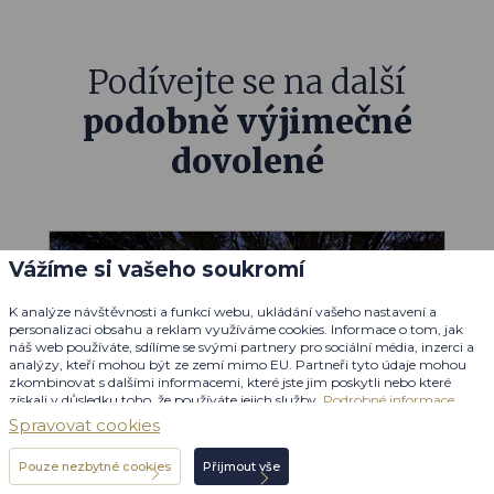
Podívejte se na další
podobně výjimečné
dovolené
Vážíme si vašeho soukromí
Omán
K analýze návštěvnosti a funkcí webu, ukládání vašeho nastavení a
personalizaci obsahu a reklam využíváme cookies. Informace o tom, jak
náš web používáte, sdílíme se svými partnery pro sociální média, inzerci a
analýzy, kteří mohou být ze zemí mimo EU. Partneři tyto údaje mohou
zkombinovat s dalšími informacemi, které jste jim poskytli nebo které
získali v důsledku toho, že používáte jejich služby.
Podrobné informace
Spravovat cookies
Pouze nezbytné cookies
Přijmout vše
Individuální poptávka