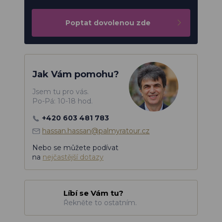
Poptat dovolenou zde
Jak Vám pomohu?
Jsem tu pro vás.
Po-Pá: 10-18 hod.
+420 603 481 783
hassan.hassan@palmyratour.cz
Nebo se můžete podívat
na
nejčastější dotazy
Líbí se Vám tu?
Řekněte to ostatním.