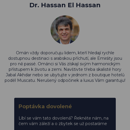
Dr. Hassan El Hassan
Omán vždy doporučuju lidem, kteří hledají rychle
dostupnou destinaci s arabskou příchutí, ale Emiráty jsou
pro ně passé. Ománci si Vás získají svým harmonickým
přístupem k životu a zemi. Navštivte třeba skalisté hory
Jabal Akhdar nebo se ubytujte v jednom z boutique hotelů
podél Muscatu. Nerušený odpočinek a luxus Vám garantuju!
Poptávka dovolené
Líbí se vám tato dovolená? Řekněte nám, na
čem vám záleží a o zbytek se už postaráme