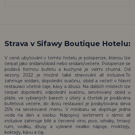
Strava v Sifawy Boutique Hotelu:
V ceně ubytování v tomto hotelu je polopenze, kterou lze
čerpat jako snídani/oběd nebo snídani/večeře. Polopenze se
podává formou bufetu a kuchyně je velmi chutná. Od
sezony 2022 je možné také stravování all inclusive.To
zahrnuje snídani, dopolední svačinu, oběd a večeři v hlavní
restauraci včetně čaje, kávy a džusů. Na dalších místech lze
čerpat dopolední, odpolední svačinu, servírovaný oběd u
pláže, ve vybraných barech v úterý a čtvrtek je podávána
bufetová večeře, do dvou restaurací je poskytována sleva
25% na servírované menu. V minibaru se doplňuje jedna
voda na den a osobu. Nápojový sortiment v rámci all
inclusive zahrnuje bílé a červené víno, pivo, whisky, tmavý
rum, vodku, džusy a vybrané nealko nápoje, moktejly,
koktejly, kávu a čaj.