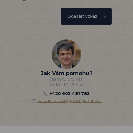
Odeslat vzkaz
Jak Vám pomohu?
Jsem tu pro vás.
Po-Pá: 10-18 hod.
+420 603 481 783
hassan.hassan@palmyratour.cz