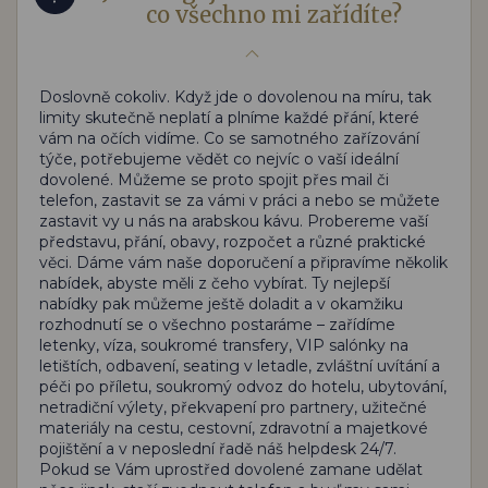
co všechno mi zařídíte?
Doslovně cokoliv. Když jde o dovolenou na míru, tak
limity skutečně neplatí a plníme každé přání, které
vám na očích vidíme. Co se samotného zařízování
týče, potřebujeme vědět co nejvíc o vaší ideální
dovolené. Můžeme se proto spojit přes mail či
telefon, zastavit se za vámi v práci a nebo se můžete
zastavit vy u nás na arabskou kávu. Probereme vaší
představu, přání, obavy, rozpočet a různé praktické
věci. Dáme vám naše doporučení a připravíme několik
nabídek, abyste měli z čeho vybírat. Ty nejlepší
nabídky pak můžeme ještě doladit a v okamžiku
rozhodnutí se o všechno postaráme – zařídíme
letenky, víza, soukromé transfery, VIP salónky na
letištích, odbavení, seating v letadle, zvláštní uvítání a
péči po příletu, soukromý odvoz do hotelu, ubytování,
netradiční výlety, překvapení pro partnery, užitečné
materiály na cestu, cestovní, zdravotní a majetkové
pojištění a v neposlední řadě náš helpdesk 24/7.
Pokud se Vám uprostřed dovolené zamane udělat