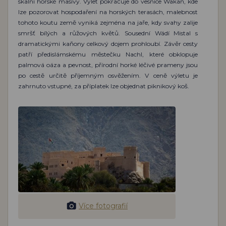
skalní horské masívy. Výlet pokračuje do vesnice Wakan, kde
lze pozorovat hospodaření na horských terasách, malebnost
tohoto koutu země vyniká zejména na jaře, kdy svahy zalije
smršť bílých a růžových květů. Sousední Wádí Mistal s
dramatickými kaňony celkový dojem prohloubí. Závěr cesty
patří předislámskému městečku Nachl, které obklopuje
palmová oáza a pevnost, přírodní horké léčivé prameny jsou
po cestě určitě příjemným osvěžením. V ceně výletu je
zahrnuto vstupné, za příplatek lze objednat piknikový koš.
Více fotografií