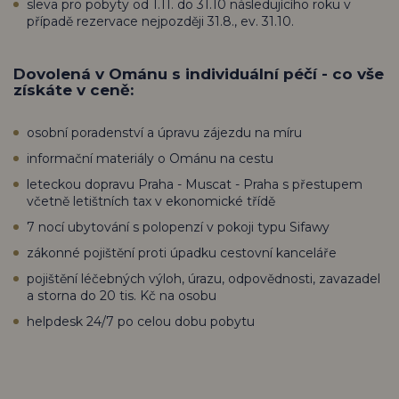
sleva pro pobyty od 1.11. do 31.10 následujícího roku v
případě rezervace nejpozději 31.8., ev. 31.10.
Dovolená v Ománu s individuální péčí - co vše
získáte v ceně:
osobní poradenství a úpravu zájezdu na míru
informační materiály o Ománu na cestu
leteckou dopravu Praha - Muscat - Praha s přestupem
včetně letištních tax v ekonomické třídě
7 nocí ubytování s polopenzí v pokoji typu Sifawy
zákonné pojištění proti úpadku cestovní kanceláře
pojištění léčebných výloh, úrazu, odpovědnosti, zavazadel
a storna do 20 tis. Kč na osobu
helpdesk 24/7 po celou dobu pobytu