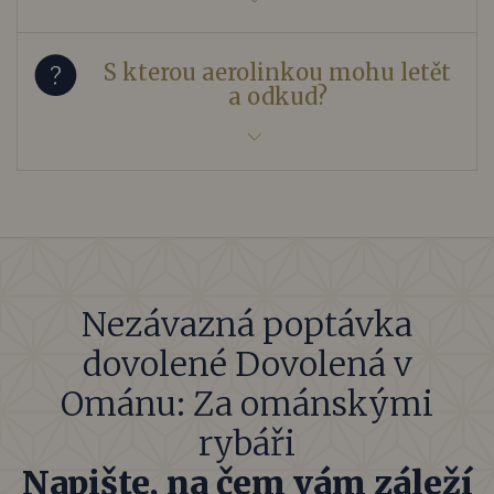
S kterou aerolinkou mohu letět
a odkud?
Nezávazná poptávka
dovolené Dovolená v
Ománu: Za ománskými
rybáři
Napište, na čem vám záleží