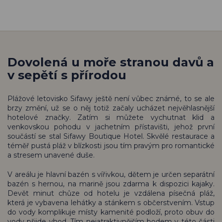
Dovolená u moře stranou davů a
v sepětí s přírodou
Plážové letovisko Sifawy ještě není vůbec známé, to se ale
brzy změní, už se o něj totiž začaly ucházet nejvěhlasnější
hotelové značky. Zatím si můžete vychutnat klid a
venkovskou pohodu v jachetním přístavišti, jehož první
součástí se stal Sifawy Boutique Hotel. Skvělé restaurace a
téměř pustá pláž v blízkosti jsou tím pravým pro romantické
a stresem unavené duše.
V areálu je hlavní bazén s vířivkou, dětem je určen separátní
bazén s hernou, na marině jsou zdarma k dispozici kajaky.
Devět minut chůze od hotelu je vzdálena písečná pláž,
která je vybavena lehátky a stánkem s občerstvením. Vstup
do vody komplikuje místy kamenité podloží, proto obuv do
vody přijde vhod. Tím nejatraktivnějším bodem v této části