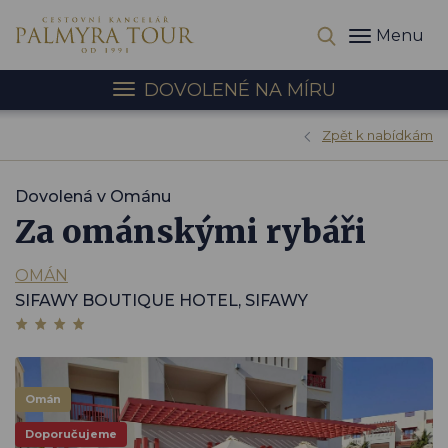
Menu
DOVOLENÉ NA MÍRU
Zpět k nabídkám
Dovolená v Ománu
Za ománskými rybáři
OMÁN
SIFAWY BOUTIQUE HOTEL, SIFAWY
Omán
Doporučujeme