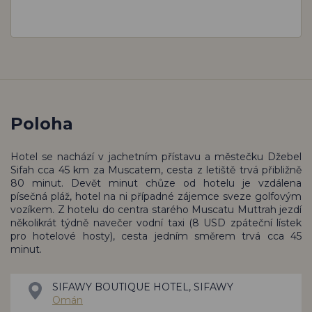
Poloha
Hotel se nachází v jachetním přístavu a městečku Džebel
Sifah cca 45 km za Muscatem, cesta z letiště trvá přibližně
80 minut. Devět minut chůze od hotelu je vzdálena
písečná pláž, hotel na ni případné zájemce sveze golfovým
vozíkem. Z hotelu do centra starého Muscatu Muttrah jezdí
několikrát týdně navečer vodní taxi (8 USD zpáteční lístek
pro hotelové hosty), cesta jedním směrem trvá cca 45
minut.
SIFAWY BOUTIQUE HOTEL, SIFAWY
Omán