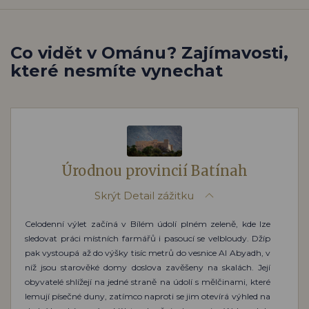
Co vidět v Ománu? Zajímavosti,
které nesmíte vynechat
Úrodnou provincií Batínah
Skrýt
Detail zážitku
Celodenní výlet začíná v Bílém údolí plném zeleně, kde lze
sledovat práci místních farmářů i pasoucí se velbloudy. Džíp
pak vystoupá až do výšky tisíc metrů do vesnice Al Abyadh, v
níž jsou starověké domy doslova zavěšeny na skalách. Její
obyvatelé shlížejí na jedné straně na údolí s mělčinami, které
lemují písečné duny, zatímco naproti se jim otevírá výhled na