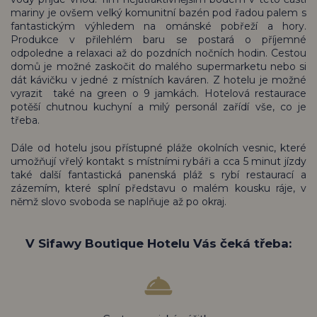
mariny je ovšem velký komunitní bazén pod řadou palem s
fantastickým výhledem na ománské pobřeží a hory.
Produkce v přilehlém baru se postará o příjemné
odpoledne a relaxaci až do pozdních nočních hodin. Cestou
domů je možné zaskočit do malého supermarketu nebo si
dát kávičku v jedné z místních kaváren. Z hotelu je možné
vyrazit také na green o 9 jamkách. Hotelová restaurace
potěší chutnou kuchyní a milý personál zařídí vše, co je
třeba.
Dále od hotelu jsou přístupné pláže okolních vesnic, které
umožňují vřelý kontakt s místními rybáři a cca 5 minut jízdy
také další fantastická panenská pláž s rybí restaurací a
zázemím, které splní představu o malém kousku ráje, v
němž slovo svoboda se naplňuje až po okraj.
V Sifawy Boutique Hotelu Vás čeká třeba: