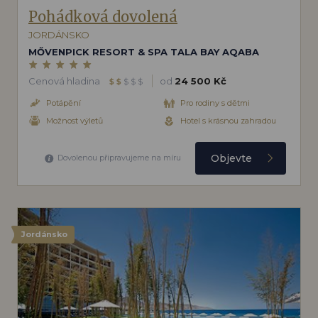
Pohádková dovolená
JORDÁNSKO
MŐVENPICK RESORT & SPA TALA BAY AQABA
Cenová hladina
od
24 500 Kč
$
$
$
$
$
Potápění
Pro rodiny s dětmi
Možnost výletů
Hotel s krásnou zahradou
Objevte
Dovolenou připravujeme na míru
Jordánsko