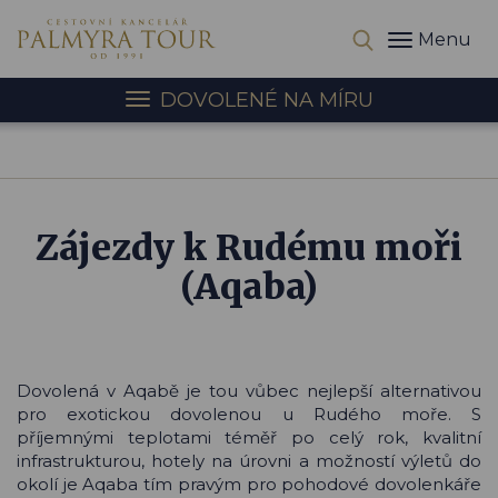
Menu
DOVOLENÉ NA MÍRU
Zájezdy k Rudému moři
(Aqaba)
Dovolená v Aqabě je tou vůbec nejlepší alternativou
pro exotickou dovolenou u Rudého moře. S
příjemnými teplotami téměř po celý rok, kvalitní
infrastrukturou, hotely na úrovni a možností výletů do
okolí je Aqaba tím pravým pro pohodové dovolenkáře