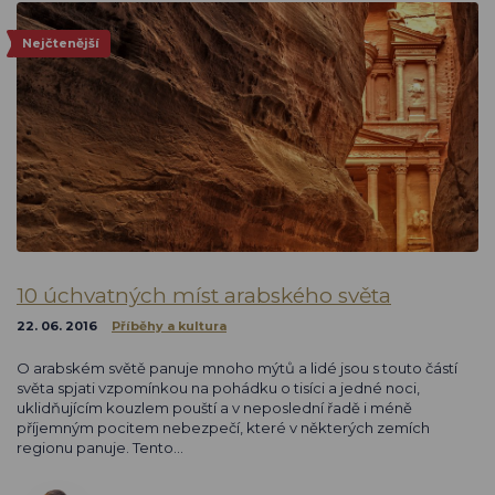
Nejčtenější
10 úchvatných míst arabského světa
22. 06. 2016
Příběhy a kultura
O arabském světě panuje mnoho mýtů a lidé jsou s touto částí
světa spjati vzpomínkou na pohádku o tisíci a jedné noci,
uklidňujícím kouzlem pouští a v neposlední řadě i méně
příjemným pocitem nebezpečí, které v některých zemích
regionu panuje. Tento…