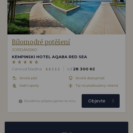
Bílomodré potěšení
JORDÁNSKO
KEMPINSKI HOTEL AQABA RED SEA
Cenová hladina
od
28 300 Kč
$
$
$
$
$
Skvělá pláž
Skvělá dostupnost
Vodní sporty
Tip na prodloužený víkend
Objevte
Dovolenou připravujeme na míru