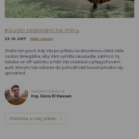
Kouzlo cestování na míru
23. 10. 2017
Naše názory
Znáte ten pocit, kdy Vás po příletu na dovolenou čeká Vaše
osobní delegátka, aby Vám vyřídila zavazadla, zatímco Vy
čekáte ve VIP salónku a řidič Vás očekává v přepychovém
autě, kterým Vás odveze do pohodlí Vaší luxusní privátní vily
uprostřed…
Autorem článku je
Ing. Júnis El Hassan
Přečtěte si celý příběh