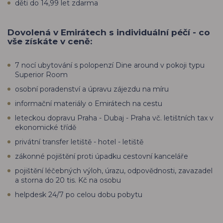
děti do 14,99 let zdarma
Dovolená v Emirátech s individuální péčí - co
vše získáte v ceně:
7 nocí ubytování s polopenzí Dine around v pokoji typu
Superior Room
osobní poradenství a úpravu zájezdu na míru
informační materiály o Emirátech na cestu
leteckou dopravu Praha - Dubaj - Praha vč. letištních tax v
ekonomické třídě
privátní transfer letiště - hotel - letiště
zákonné pojištění proti úpadku cestovní kanceláře
pojištění léčebných výloh, úrazu, odpovědnosti, zavazadel
a storna do 20 tis. Kč na osobu
helpdesk 24/7 po celou dobu pobytu