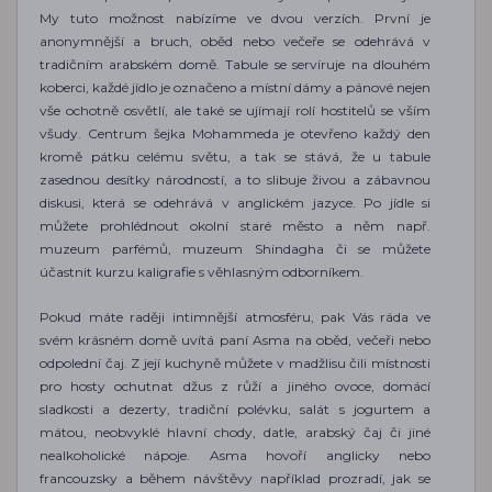
My tuto možnost nabízíme ve dvou verzích. První je
anonymnější a bruch, oběd nebo večeře se odehrává v
tradičním arabském domě. Tabule se servíruje na dlouhém
koberci, každé jídlo je označeno a místní dámy a pánové nejen
vše ochotně osvětlí, ale také se ujímají rolí hostitelů se vším
všudy. Centrum šejka Mohammeda je otevřeno každý den
kromě pátku celému světu, a tak se stává, že u tabule
zasednou desítky národností, a to slibuje živou a zábavnou
diskusi, která se odehrává v anglickém jazyce. Po jídle si
můžete prohlédnout okolní staré město a něm např.
muzeum parfémů, muzeum Shindagha či se můžete
účastnit kurzu kaligrafie s věhlasným odborníkem.
Pokud máte raději intimnější atmosféru, pak Vás ráda ve
svém krásném domě uvítá paní Asma na oběd, večeři nebo
odpolední čaj. Z její kuchyně můžete v madžlisu čili místnosti
pro hosty ochutnat džus z růží a jiného ovoce, domácí
sladkosti a dezerty, tradiční polévku, salát s jogurtem a
mátou, neobvyklé hlavní chody, datle, arabský čaj či jiné
nealkoholické nápoje. Asma hovoří anglicky nebo
francouzsky a během návštěvy například prozradí, jak se