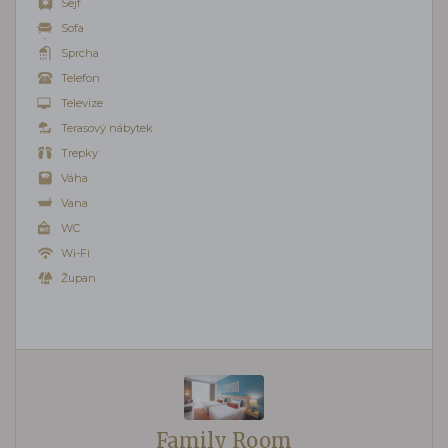
Sejf
Sofa
Sprcha
Telefon
Televize
Terasový nábytek
Trepky
Váha
Vana
WC
Wi-Fi
Župan
Family Room