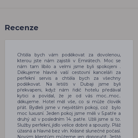
Recenze
Chtěla bych vám poděkovat za dovolenou,
kterou jste nám zajistili v Emirátech. Moc se
nám tam líbilo a velmi jsme byli spokojeni .
Děkujeme hlavně vaší cestovní kanceláři za
perfekní servis a chtěla bych za všechny
poděkovat. Na letišti v Dubaji jsme byli
překvapeni, když nám řidič hotelu předával
kytici a povídal, že je od vás moc...moc..
děkujeme. Hotel měl vše, co si může člověk
přát. Bydleli jsme v největším pokoji, což bylo
moc luxusní. Jeden pokoj jsme měli v 5.patře a
druhý až v posledním 14. patře. Užili jsme si to.
Služby perfekní, jídlo velice dobré a spousty. Pláž
úžasná a hlavně bez vln. Krásné slunečné počasí.
Novým klientům můžeme jen doporučit. Ještě