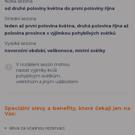
Nízká sezona
od druhé poloviny května do první poloviny října
Střední sezona
leden až první polovina května, druhá polovina října až
polovina prosince s výjimkou pohyblivých svátků
Vysoká sezona
novoroční období, velikonoce, místní svátky
V rozdělení sezón mohou
nastat výjimky kvůli
pohyblivým svátkům,
veletrhům a jiným událostem.
Speciální slevy a benefity, které čekají jen na
Vás:
sleva za včasnou rezervaci