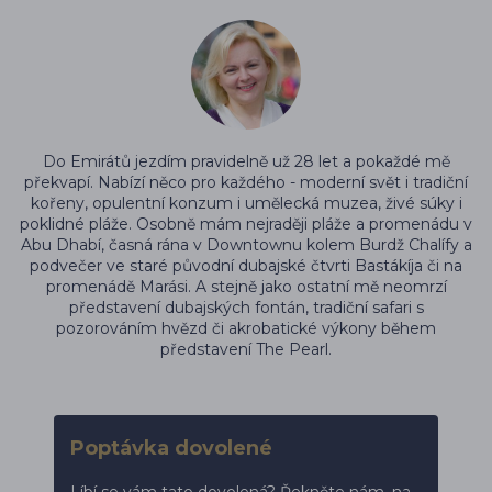
Do Emirátů jezdím pravidelně už 28 let a pokaždé mě
překvapí. Nabízí něco pro každého - moderní svět i tradiční
kořeny, opulentní konzum i umělecká muzea, živé súky i
poklidné pláže. Osobně mám nejraději pláže a promenádu v
Abu Dhabí, časná rána v Downtownu kolem Burdž Chalífy a
podvečer ve staré původní dubajské čtvrti Bastákíja či na
promenádě Marási. A stejně jako ostatní mě neomrzí
představení dubajských fontán, tradiční safari s
pozorováním hvězd či akrobatické výkony během
představení The Pearl.
Poptávka dovolené
Líbí se vám tato dovolená? Řekněte nám, na