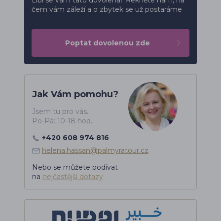
čem vám záleží a o zbytek se už postaráme
Poptat dovolenou zde
Jak Vám pomohu?
Jsem tu pro vás.
Po-Pá: 10-18 hod.
+420 608 974 816
helena.hassan@palmyratour.cz
Nebo se můžete podívat
na
nejčastější dotazy