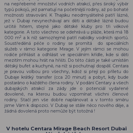
na nepřeberné množství vodních atrakcí, přes široký výběr
typů pokojů, jež pamatují na početnější rodiny, až po bohaté
možnosti stravování. K Thajsku neodmyslitelně patří lázně,
jež v Dubaji nevynechávají ani děti a dětské lázně budou
určitě hitem, stejně jako dětské kluby pro tři věkové
kategorie. A toto všechno se odehrává u pláže, která má 18
2
000 m
a k níž samozřejmě patří nabídky vodních sportů.
Soustředěná péče o rodiny se promítá do speciálních
služeb v rámci kategorie Mirage. V jejím rámci se mohou
rodiče přihlásit a odhlásit ve speciálním křídle, kde si děti
mezitím mohou hrát na hřišti. Do této části je také umístěn
dětský bufet a kuchyně, na níž si pochutnají dospělí. Centara
je pravou volbou pro všechny, kdož si přejí po příletu do
Dubaje krátký transfer (cca 20 minut) a pobyt, kdy bude
postaráno o každého člena rodiny. V podání Centary a všech
dubajských atrakcí za zády jde o potenciál vydařené
dovolené, na kterou budou vzpomínat všichni členové
rodiny. Stačí jen vše dobře naplánovat a v tomto směru
jsme Vám k dispozici. V Dubaji se stále něco nového děje, a
žádná dovolená proto nemůže být totožná !
V hotelu Centara Mirage Beach Resort Dubai