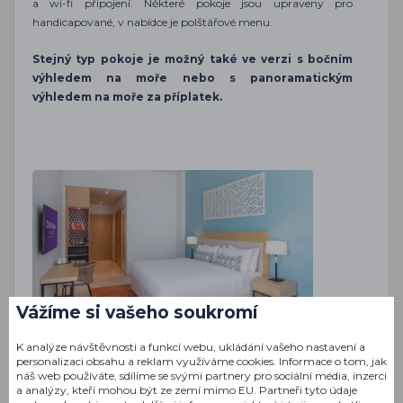
a wi-fi připojení. Některé pokoje jsou upraveny pro
handicapované, v nabídce je polštářové menu.
Stejný typ pokoje je možný také ve verzi s bočním
výhledem na moře nebo s panoramatickým
výhledem na moře za příplatek.
Vážíme si vašeho soukromí
Více fotografií
K analýze návštěvnosti a funkcí webu, ukládání vašeho nastavení a
personalizaci obsahu a reklam využíváme cookies. Informace o tom, jak
náš web používáte, sdílíme se svými partnery pro sociální média, inzerci
a analýzy, kteří mohou být ze zemí mimo EU. Partneři tyto údaje
Kapacita pokoje