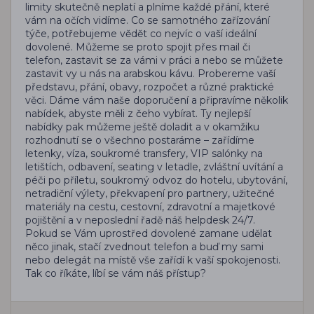
limity skutečně neplatí a plníme každé přání, které
vám na očích vidíme. Co se samotného zařízování
týče, potřebujeme vědět co nejvíc o vaší ideální
dovolené. Můžeme se proto spojit přes mail či
telefon, zastavit se za vámi v práci a nebo se můžete
zastavit vy u nás na arabskou kávu. Probereme vaší
představu, přání, obavy, rozpočet a různé praktické
věci. Dáme vám naše doporučení a připravíme několik
nabídek, abyste měli z čeho vybírat. Ty nejlepší
nabídky pak můžeme ještě doladit a v okamžiku
rozhodnutí se o všechno postaráme – zařídíme
letenky, víza, soukromé transfery, VIP salónky na
letištích, odbavení, seating v letadle, zvláštní uvítání a
péči po příletu, soukromý odvoz do hotelu, ubytování,
netradiční výlety, překvapení pro partnery, užitečné
materiály na cestu, cestovní, zdravotní a majetkové
pojištění a v neposlední řadě náš helpdesk 24/7.
Pokud se Vám uprostřed dovolené zamane udělat
něco jinak, stačí zvednout telefon a buď my sami
nebo delegát na místě vše zařídí k vaší spokojenosti.
Tak co říkáte, líbí se vám náš přístup?