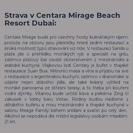
Strava v Centara Mirage Beach
Resort Dubai:
Centara Mirage bude pro všechny hosty kulinářským rájem,
protože na obzoru jsou jídelníčky hned sedmi restaurací a
široká možnost typů stravování viz níže. V restauraci Sands u
pláže jde o přehlídku mořských ryb a specialit na grilu,
zatímco plážový bar osvěží občerstvením z mezinárodní a
arabské kuchyně. Vlajkovou lodí Centary je bufet v thajské
restaurace Suan Bua. Milovníci masa a vína si přijdou na své
v restaurace s argentinskou kuchyní, zatímco v libanonské si
užijete nejen dobrého jídla, ale také krásný výhled na
mořské panorama ze střešní terasy, a to třeba při kouření
vodní dýmky. Vítanou bude určitě káva a pekárna Zing či
zákusek v lobby baru Vistas. Rodiny budou nadšené z
dětského bufetu a mixu mezinárodní a thajské kuchyně v
salónu Mirage Family během snídaní a svačin po celý den.
Alkohol se nepodává dle místní legislativy osobám mladším
21 let.