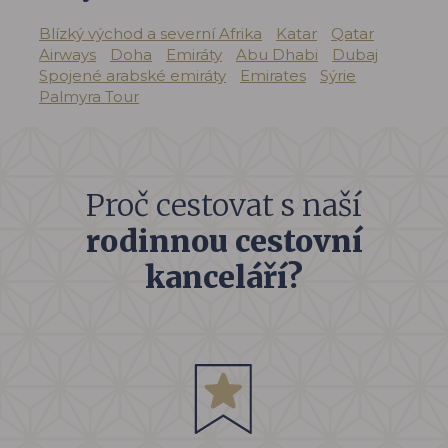
Blízký východ a severní Afrika
Katar
Qatar
Airways
Doha
Emiráty
Abu Dhabi
Dubaj
Spojené arabské emiráty
Emirates
Sýrie
Palmyra Tour
Proč cestovat s naší
rodinnou cestovní
kanceláří?