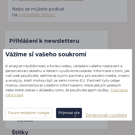
Nebo se můžete podívat
na
nejčastější dotazy
Přihlášení k newsletteru
Souhlasím se
zasíláním
newsletteru.
Vážíme si vašeho soukromí
K analýze návštěvnosti a funkcí webu, ukládání vašeho nastavení a
Přihlásit
personalizaci obsahu a reklam využíváme cookies. Informace o tom, jak
náš web používáte, sdílíme se svými partnery pro sociální média, inzerci
a analýzy, kteří mohou být ze zemí mimo EU. Partneři tyto údaje
mohou zkombinovat s dalšími informacemi, které jste jim poskytli
Články z našich cest
nebo které získali v důsledku toho, že používáte jejich služby.
Podrobné
i ze zákulisí
informace
Přednostní nabídky
a akce
Pouze nezbytné cookies
Přijmout vše
Můžete se kdykoliv
Spravovat cookies
odhlásit
Štítky