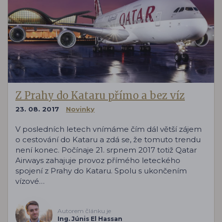
Z Prahy do Kataru přímo a bez víz
23. 08. 2017
Novinky
V posledních letech vnímáme čím dál větší zájem
o cestování do Kataru a zdá se, že tomuto trendu
není konec. Počínaje 21. srpnem 2017 totiž Qatar
Airways zahajuje provoz přímého leteckého
spojení z Prahy do Kataru. Spolu s ukončením
vízové…
Autorem článku je
Ing. Júnis El Hassan