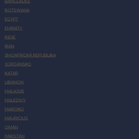
BANGLADÉŠ
BOTSWANA
EGYPT
EMIRÁTY
INDIE
ÍRÁN
JIHOAFRICKÁ REPUBLIKA
JORDÁNSKO
KATAR
LIBANON
MALAJSIE
MALEDIVY
MAROKO
MAURICIUS
OMÁN
PÁKISTÁN