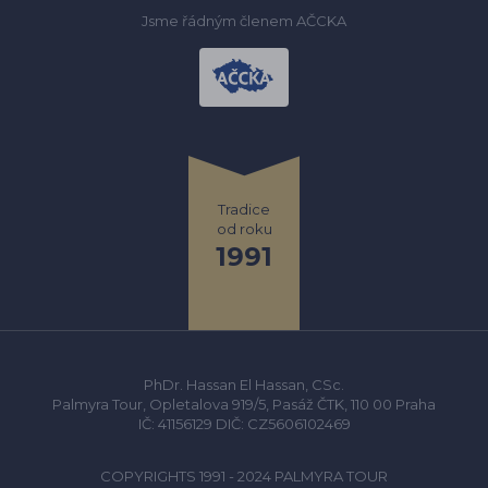
Jsme řádným členem AČCKA
Tradice
od roku
1991
PhDr. Hassan El Hassan, CSc.
Palmyra Tour, Opletalova 919/5, Pasáž ČTK, 110 00 Praha
IČ: 41156129 DIČ: CZ5606102469
COPYRIGHTS 1991 - 2024 PALMYRA TOUR