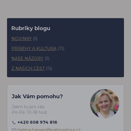
Rubriky blogu
NOVINKY
(5)
PŘÍBĚHY A KULTURA
(13)
NAŠE NÁZORY
(3)
Z NAŠICH CEST
(15)
Jak Vám pomohu?
Jsem tu pro vás.
Po-Pá: 10-18 hod.
+420 608 974 816
helena.hassan@palmyratour.cz