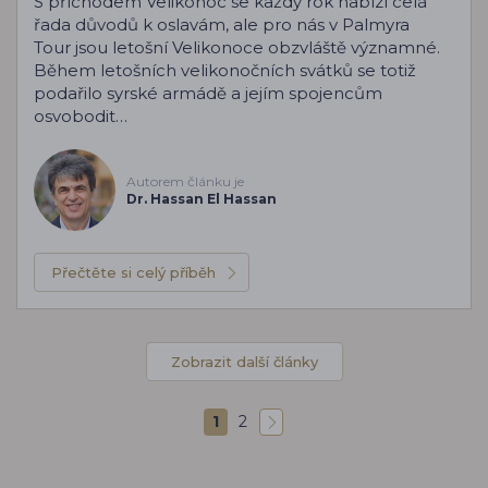
S příchodem Velikonoc se každý rok nabízí celá
řada důvodů k oslavám, ale pro nás v Palmyra
Tour jsou letošní Velikonoce obzvláště významné.
Během letošních velikonočních svátků se totiž
podařilo syrské armádě a jejím spojencům
osvobodit…
Autorem článku je
Dr. Hassan El Hassan
Přečtěte si celý příběh
Zobrazit další články
1
2