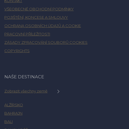
KONTAKT
VŠEOBECNÉ OBCHODNÍ PODMÍNKY
POJIŠTĚNÍ, KONCESE A SMLOUVY
OCHRANA OSOBNÍCH ÚDAJŮ A COOKIE
PRACOVNÍ PŘÍLEŽITOSTI
ZÁSADY ZPRACOVÁNÍ SOUBORŮ COOKIES
COPYRIGHTS
NAŠE DESTINACE
Zobrazit všechny země
ALŽÍRSKO
BAHRAJN
BALI