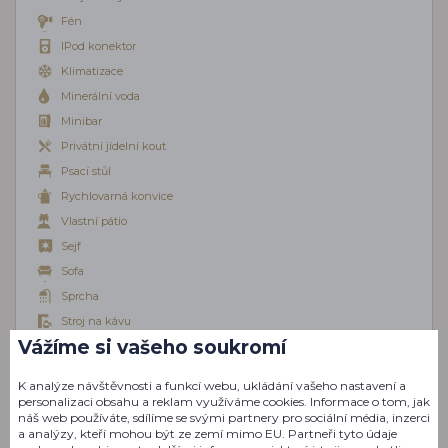
Fén
IPod konektor
Klimatizace
Minerální voda
Minibar
Privátní jídelní kout
Psací stůl
Rychlovarná konvice
Vlastní pátio
Sejf
Sofa
Sprcha
Stroj na kávu
Vážíme si vašeho soukromí
Stropní větrák
Šatna
K analýze návštěvnosti a funkcí webu, ukládání vašeho nastavení a
Telefon
personalizaci obsahu a reklam využíváme cookies. Informace o tom, jak
náš web používáte, sdílíme se svými partnery pro sociální média, inzerci
Televize
a analýzy, kteří mohou být ze zemí mimo EU. Partneři tyto údaje
Terasový nábytek