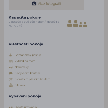
Více fotografií
Kapacita pokoje
2 dospělí a dvě děti nebo tři dospělí a
jedno dítě
Vlastnosti pokoje
Bezbariérový přístup
Výhled na moře
Nekuřácký
S obývacím koutem
S vlastním jídelním koutem
S terasou
Vybavení pokoje
Dvojité umyvadlo