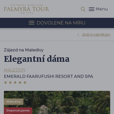
Menu
DOVOLENÉ NA MÍRU
Zpět k nabídkám
Zájezd na Maledivy
Elegantní dáma
MALEDIVY
EMERALD FAARUFUSHI RESORT AND SPA
Maledivy
Doporučujeme