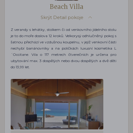
Beach Villa
Skrýt
Detail pokoje
Z verandy s lehátky, stolkem či od venkovního jídelního stolu
je to do moře doslova 12 kroků. Velkorysý odhlučněný pokoj s
šatnou přechází ve vzdušnou koupelnu, v jejíž venkovní části
nechybí banánovníky a na poličkách luxusní kosmetika L
´Occitane. Vila o 117 metrech čtverečních je určena pro
ubytování max. 3 dospělých nebo dvou dospělých a dvě děti
do 13,99 let.