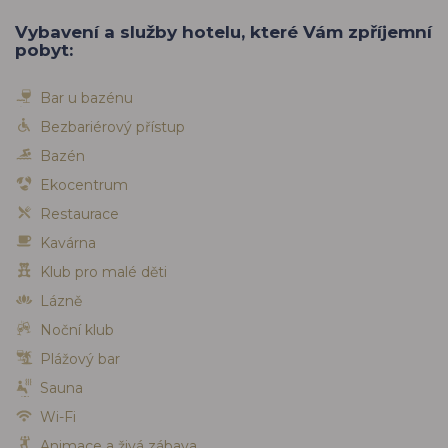
Vybavení a služby hotelu, které Vám zpříjemní
pobyt:
Bar u bazénu
Bezbariérový přístup
Bazén
Ekocentrum
Restaurace
Kavárna
Klub pro malé děti
Lázně
Noční klub
Plážový bar
Sauna
Wi-Fi
Animace a živá zábava