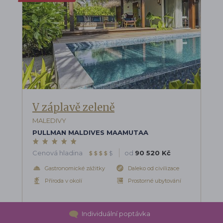
V záplavě zeleně
MALEDIVY
PULLMAN MALDIVES MAAMUTAA
Cenová hladina
od
90 520 Kč
$
$
$
$
$
Gastronomické zážitky
Daleko od civilizace
Příroda v okolí
Prostorné ubytování
Individuální poptávka
Dovolenou připravujeme na