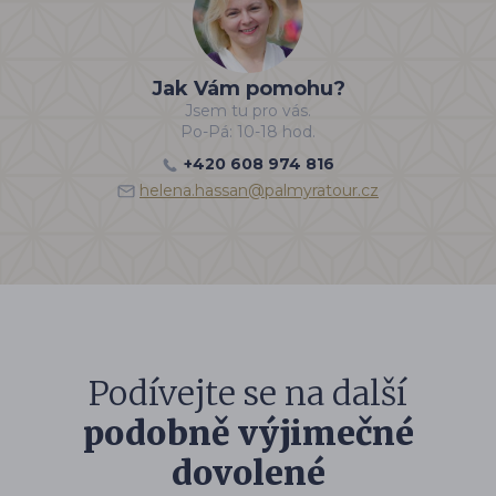
Jak Vám pomohu?
Jsem tu pro vás.
Po-Pá: 10-18 hod.
+420 608 974 816
helena.hassan@palmyratour.cz
Podívejte se na další
podobně výjimečné
dovolené