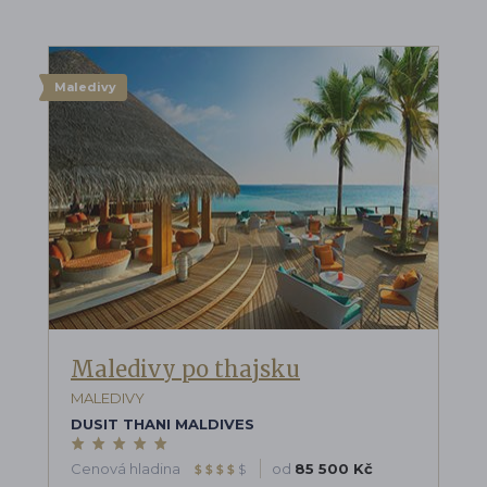
Maledivy
Maledivy po thajsku
MALEDIVY
DUSIT THANI MALDIVES
Cenová hladina
od
85 500 Kč
$
$
$
$
$