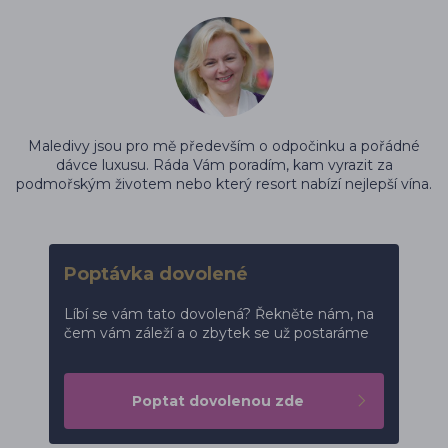
Maledivy jsou pro mě především o odpočinku a pořádné
dávce luxusu. Ráda Vám poradím, kam vyrazit za
podmořským životem nebo který resort nabízí nejlepší vína.
Poptávka dovolené
Líbí se vám tato dovolená? Řekněte nám, na
čem vám záleží a o zbytek se už postaráme
Poptat dovolenou zde