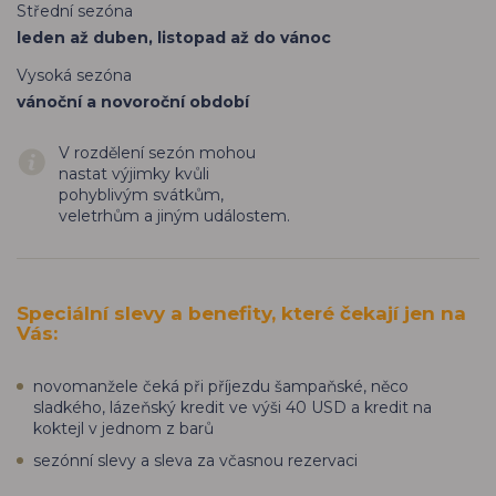
Střední sezóna
leden až duben, listopad až do vánoc
Vysoká sezóna
vánoční a novoroční období
V rozdělení sezón mohou
nastat výjimky kvůli
pohyblivým svátkům,
veletrhům a jiným událostem.
Speciální slevy a benefity, které čekají jen na
Vás:
novomanžele čeká při příjezdu šampaňské, něco
sladkého, lázeňský kredit ve výši 40 USD a kredit na
koktejl v jednom z barů
sezónní slevy a sleva za včasnou rezervaci