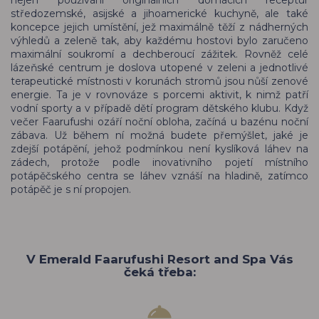
nejen používání originálních domácích receptur
středozemské, asijské a jihoamerické kuchyně, ale také
koncepce jejich umístění, jež maximálně těží z nádherných
výhledů a zeleně tak, aby každému hostovi bylo zaručeno
maximální soukromí a dechberoucí zážitek. Rovněž celé
lázeňské centrum je doslova utopené v zeleni a jednotlivé
terapeutické místnosti v korunách stromů jsou nůší zenové
energie. Ta je v rovnováze s porcemi aktivit, k nimž patří
vodní sporty a v případě dětí program dětského klubu. Když
večer Faarufushi ozáří noční obloha, začíná u bazénu noční
zábava. Už během ní možná budete přemýšlet, jaké je
zdejší potápění, jehož podmínkou není kyslíková láhev na
zádech, protože podle inovativního pojetí místního
potápěčského centra se láhev vznáší na hladině, zatímco
potápěč je s ní propojen.
V Emerald Faarufushi Resort and Spa Vás
čeká třeba: