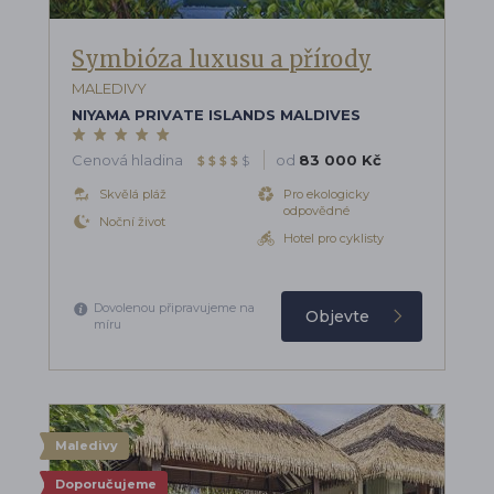
Symbióza luxusu a přírody
MALEDIVY
NIYAMA PRIVATE ISLANDS MALDIVES
Cenová hladina
od
83 000 Kč
$
$
$
$
$
Skvělá pláž
Pro ekologicky
odpovědné
Noční život
Hotel pro cyklisty
Dovolenou připravujeme na
Objevte
míru
Maledivy
Doporučujeme