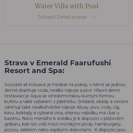
Water Villa with Pool
Zobrazit
Detail pokoje
Strava v Emerald Faarufushi
Resort and Spa:
Součástí all inclusive je minibar na pokoji, v němž se jednou
denně doplňuje voda, nealko nápoje a pivo. Hlavní denní
restaurací je Aqua se středomořskou kuchyní formou
bufetu a také výběrem z jídelníčku. Snídaně, obědy a večeře
zahrnují také nealkoholické nápoje džusy, pivo, vody, čaj,
kávu, koktejly a vybraná vína, stejnou nabídku má i bar u
bazénu. Něco menšího k snědku je k dispozici v plážovém
grilbaru, kde lze volit mezi mořskými plody, hamburgery,
pizzou, salátem nebo asijskými dobrotami. K dispozici jsou