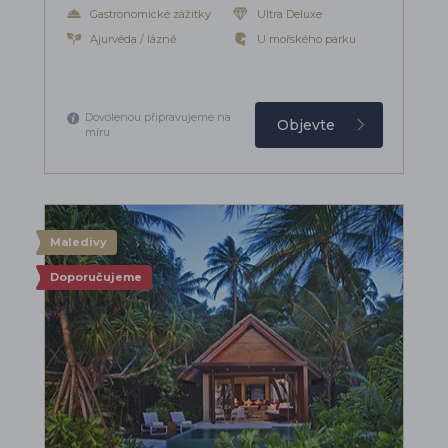
Gastronomické zážitky
Ultra Deluxe
Ajurvéda / lázně
U mořského parku
Dovolenou připravujeme na
Objevte
míru
Maledivy
Doporučujeme