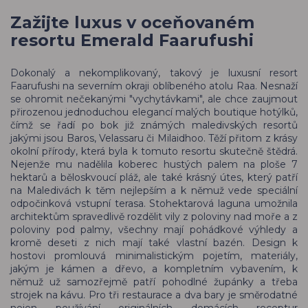
Zažijte luxus v oceňovaném
resortu Emerald Faarufushi
Dokonalý a nekomplikovaný, takový je luxusní resort
Faarufushi na severním okraji oblíbeného atolu Raa. Nesnaží
se ohromit nečekanými "vychytávkami", ale chce zaujmout
přirozenou jednoduchou elegancí malých boutique hotýlků,
čímž se řadí po bok již známých maledivských resortů
jakými jsou Baros, Velassaru či Milaidhoo. Těží přitom z krásy
okolní přírody, která byla k tomuto resortu skutečně štědrá.
Nejenže mu nadělila koberec hustých palem na ploše 7
hektarů a běloskvoucí pláž, ale také krásný útes, který patří
na Maledivách k těm nejlepším a k němuž vede speciální
odpočinková vstupní terasa. Stohektarová laguna umožnila
architektům spravedlivě rozdělit vily z poloviny nad moře a z
poloviny pod palmy, všechny mají pohádkové výhledy a
kromě deseti z nich mají také vlastní bazén. Design k
hostovi promlouvá minimalistickým pojetím, materiály,
jakým je kámen a dřevo, a kompletním vybavením, k
němuž už samozřejmě patří pohodlné župánky a třeba
strojek na kávu. Pro tři restaurace a dva bary je směrodatné