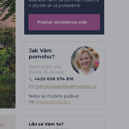
Řekněte nám, na čem vám záleží a
o zbytek se už postaráme
Poptat dovolenou zde
Jak Vám
pomohu?
Jsem tu pro vás.
Po-Pá: 10-18 hod.
+420 608 974 816
helena.hassan@palmyratour.cz
Nebo se můžete podívat
na
nejčastější dotazy
Líbí se Vám tu?
ií