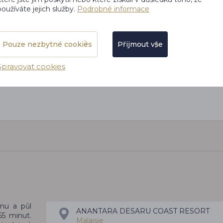
 nadmíru
vzhledem k místním cenám to pro nás byla
používáte jejich služby.
Podrobné informace
 Palmyra
dobrá volba. A pak transfery, nečekali jsme,
že budeme mít takto luxusní dopravu, navíc
jen pro nás dva.
Pouze nezbytné cookies
Přijmout vše
Lucie Červená
Spravovat cookies
EMIRÁTY
inu a půl
ANANTARA DESARU COAST RESORT
55 minut.
Malajsie