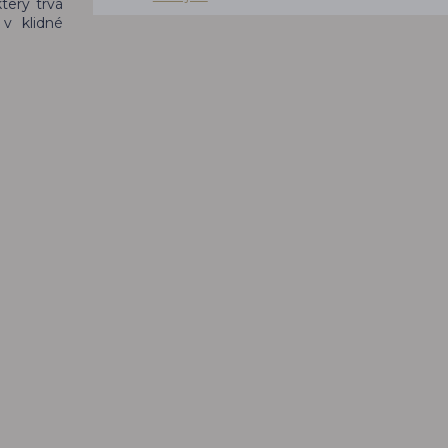
který trvá
 v klidné