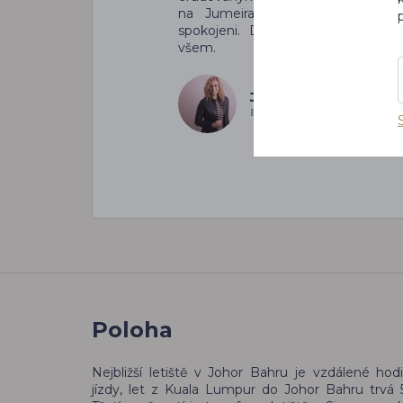
na Jumeirah Beach. Byli jsme
spokojeni. Doporučení služeb CK
všem.
J&J Ustohalovi
EMIRÁTY
Poloha
Nejbližší letiště v Johor Bahru je vzdálené hod
jízdy, let z Kuala Lumpur do Johor Bahru trvá 