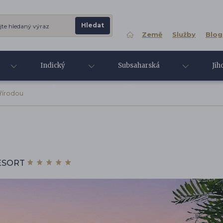
Země
Služby
Blog
Indický
Subsaharská
Jih
oceán
Afrika
Asi
přírodou
ESORT