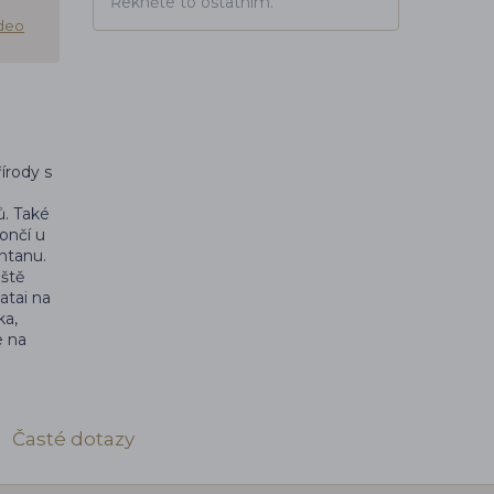
Řekněte to ostatním.
ideo
írody s
ů. Také
končí u
Intanu.
eště
atai na
ka,
e na
Časté dotazy