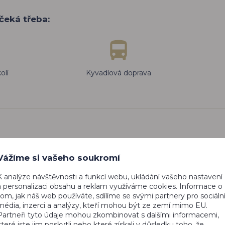
čeká třeba:
olí
Kyvadlová doprava
Vážíme si vašeho soukromí
K analýze návštěvnosti a funkcí webu, ukládání vašeho nastavení
a personalizaci obsahu a reklam využíváme cookies. Informace o
nizovaný
S přítelem jsme byli opravdu spokojení, s
tom, jak náš web používáte, sdílíme se svými partnery pro sociáln
nikace s
ničím jsme neměli žádný problém, vše bylo v
média, inzerci a analýzy, kteří mohou být ze zemí mimo EU.
zájezdy s
pořádku. S čím jsme byli opravdu velmi
Partneři tyto údaje mohou zkombinovat s dalšími informacemi,
bytování
spokojení, byla polopenze - výborné jídlo a
které jste jim poskytli nebo které získali v důsledku toho, že