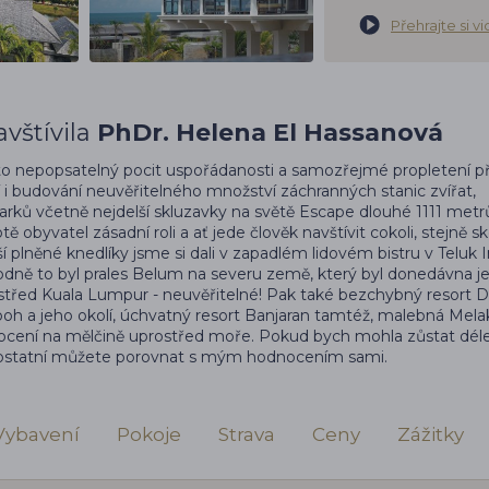
Přehrajte si v
vštívila
PhDr. Helena El Hassanová
 to nepopsatelný pocit uspořádanosti a samozřejmé propletení př
tí i budování neuvěřitelného množství záchranných stanic zvířat,
arků včetně nejdelší skluzavky na světě Escape dlouhé 1111 metr
votě obyvatel zásadní roli a ať jede člověk navštívit cokoli, stejně s
pší plněné knedlíky jsme si dali v zapadlém lidovém bistru v Teluk 
hodně to byl prales Belum na severu země, který byl donedávna j
ostřed Kuala Lumpur - neuvěřitelné! Pak také bezchybný resort D
h a jeho okolí, úchvatný resort Banjaran tamtéž, malebná Mela
 focení na mělčině uprostřed moře. Pokud bych mohla zůstat dél
 ostatní můžete porovnat s mým hodnocením sami.
Vybavení
Pokoje
Strava
Ceny
Zážitky