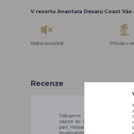
V resortu Anantara Desaru Coast Vás 
Klidné prostředí
Příroda v ok
Recenze
Děkujeme za profesionálně zorga
zájezd do Dubaje. Pružnost komu
paní Hassan, perfektně zajištěné 
erudovanými průvodci a úžasné u