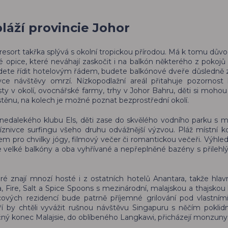
láží provincie Johor
resort takřka splývá s okolní tropickou přírodou. Má k tomu důvo
é opice, které neváhají zaskočit i na balkón některého z pokojů 
udete řídit hotelovým řádem, budete balkónové dveře důsledně z
vce návštěvy omrzí. Nízkopodlažní areál přitahuje pozornost
y v okolí, ovocnářské farmy, trhy v Johor Bahru, děti si mohou
stěnu, na kolech je možné poznat bezprostřední okolí.
o nedalekého klubu Els, děti zase do skvělého vodního parku s
íznivce surfingu všeho druhu odvážnější výzvou. Pláž místní 
tem pro chvilky jógy, filmový večer či romantickou večeři. Výhled
e velké balkóny a oba vyhřívané a nepřeplněné bazény s přilehl
teré znají mnozí hosté i z ostatních hotelů Anantara, takže hlav
a, Fire, Salt a Spice Spoons s mezinárodní, malajskou a thajskou
cových rezidencí bude patrně příjemné grilování pod vlastními
ří by chtěli vyvážit rušnou návštěvu Singapuru s něčím poklid
čný konec Malajsie, do oblíbeného Langkawi, přicházejí monzun