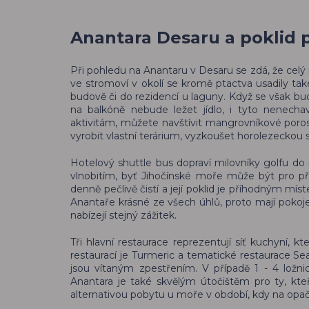
Anantara Desaru a poklid p
Při pohledu na Anantaru v Desaru se zdá, že celý 
ve stromoví v okolí se kromě ptactva usadily tak
budově či do rezidencí u laguny. Když se však b
na balkóně nebude ležet jídlo, i tyto nenecha
aktivitám, můžete navštívit mangrovníkové porost
vyrobit vlastní terárium, vyzkoušet horolezeckou 
Hotelový shuttle bus dopraví milovníky golfu d
vlnobitím, byť Jihočínské moře může být pro př
denně pečlivě čistí a její poklid je příhodným mís
Anantaře krásné ze všech úhlů, proto mají pokoj
nabízejí stejný zážitek.
Tři hlavní restaurace reprezentují síť kuchyní, k
restaurací je Turmeric a tematické restaurace Se
jsou vítaným zpestřením. V případě 1 - 4 ložni
Anantara je také skvělým útočištěm pro ty, kte
alternativou pobytu u moře v období, kdy na opa