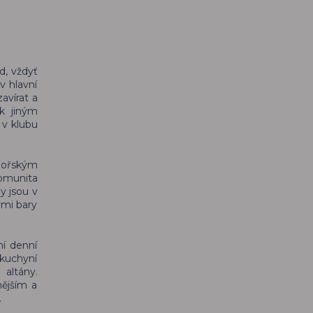
d, vždyť
v hlavní
avírat a
 k jiným
 v klubu
 mořským
komunita
y jsou v
ými bary
ní denní
 kuchyní
 altány.
nějším a
y.