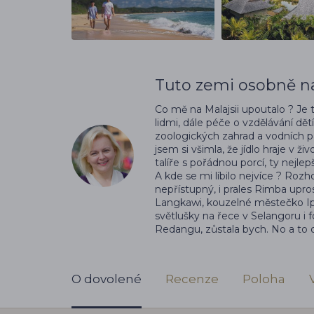
Tuto zemi osobně na
Co mě na Malajsii upoutalo ? Je
lidmi, dále péče o vzdělávání dě
zoologických zahrad a vodních p
jsem si všimla, že jídlo hraje v ži
talíře s pořádnou porcí, ty nejle
A kde se mi líbilo nejvíce ? Roz
nepřístupný, i prales Rimba upr
Langkawi, kouzelné městečko Ipo
světlušky na řece v Selangoru i
Redangu, zůstala bych. No a to
O dovolené
Recenze
Poloha