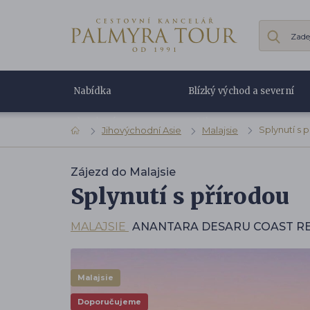
Nabídka
Blízký východ a severní
dovolené
Afrika
Splynutí s 
Jihovýchodní Asie
Malajsie
Zájezd do Malajsie
Splynutí s přírodou
MALAJSIE
ANANTARA DESARU COAST R
Malajsie
Doporučujeme