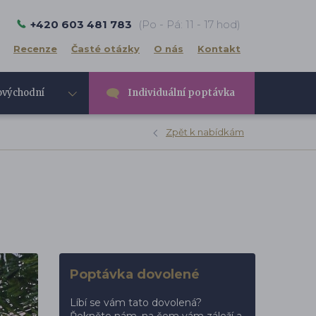
+420 603 481 783
(Po - Pá: 11 - 17 hod)
Recenze
Časté otázky
O nás
Kontakt
ovýchodní
Individuální poptávka
e
Zpět k nabídkám
Poptávka dovolené
Líbí se vám tato dovolená?