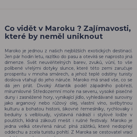
Co vidět v Maroku ? Zajímavosti,
které by neměl uniknout
Maroko je jednou z našich nejbližších exotických destinací.
Jen pár hodin letu, razítko do pasu a otevírá se naprosto jiná
dimenze. Svět neuvěřitelných barev, zvuků, vůní, to vše
políbené vřelými dotyky slunce, které této zemi zaručuje
prosperitu v mnoha směrech, a jehož teplé odstíny turisty
doslova vtahují do jeho náruče. Maroko má snad vše, co se
dá jen přát. Divoký Atlantik podél západního pobřeží,
mírumilovné Středozemní moře na severu, vysoké pisečné
duny i zasněžené hory, vynikající jídlo, vyhledávané suroviny
jako arganový nebo růžový olej, vlastní víno, svébytnou
kulturu a bohatou historii, šikovné řemeslníky, rychlovaky i
beduíny s velbloudy, výstavná nádraží i stylové lodže v
pouštích, klidná zákoutí mešit i rušné festivaly. Maroko je
jedna velká otevřená náruč plná zážitků, které nedopřejí
oddechu a zcela turistu pohltí. Z Maroka se cestovatel vrací