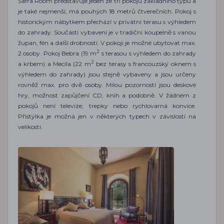
Safra Room představuje jeden ze tří pokojů základního typu a
je také nejmenší, má pouhých 18 metrů čtverečních. Pokoj s
historickým nábytkem přechází v privátní terasu s výhledem
do zahrady. Součástí vybavení je v tradiční koupelně s vanou
župan, fén a další drobnosti. V pokoji je možné ubytovat max.
2
2 osoby. Pokoj Bebra (19 m
s terasou s výhledem do zahrady
2
a krbem) a Mecila (22 m
bez terasy s francouzský oknem s
výhledem do zahrady) jsou stejně vybaveny a jsou určeny
rovněž max. pro dvě osoby. Milou pozorností jsou deskové
hry, možnost zapůjčení CD, knih a podobně. V žádném z
pokojů není televize, trepky nebo rychlovarná konvice.
Přistýlka je možná jen v některých typech v závislosti na
velikosti.