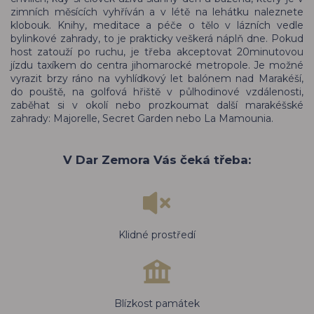
zimních měsících vyhříván a v létě na lehátku naleznete
klobouk. Knihy, meditace a péče o tělo v lázních vedle
bylinkové zahrady, to je prakticky veškerá náplň dne. Pokud
host zatouží po ruchu, je třeba akceptovat 20minutovou
jízdu taxíkem do centra jihomarocké metropole. Je možné
vyrazit brzy ráno na vyhlídkový let balónem nad Marakéší,
do pouště, na golfová hřiště v půlhodinové vzdálenosti,
zaběhat si v okolí nebo prozkoumat další marakéšské
zahrady: Majorelle, Secret Garden nebo La Mamounia.
V Dar Zemora Vás čeká třeba:
Klidné prostředí
Blízkost památek