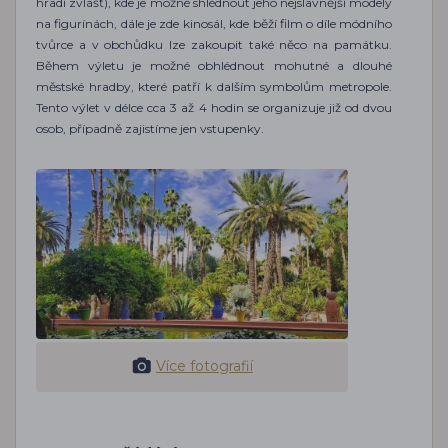
hradí zvlášť), kde je možné shlédnout jeho nejslavnější modely
na figurínách, dále je zde kinosál, kde běží film o díle módního
tvůrce a v obchůdku lze zakoupit také něco na památku.
Během výletu je možné obhlédnout mohutné a dlouhé
městské hradby, které patří k dalším symbolům metropole.
Tento výlet v délce cca 3 až 4 hodin se organizuje již od dvou
osob, případně zajistíme jen vstupenky.
Více fotografií