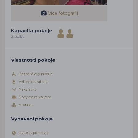
Více fotografií
Kapacita pokoje
2 osoby
Vlastnosti pokoje
Bezbariérový přístup
Výhled do zahrad
Nekuřácký
S obývacím koutem
S terasou
Vybavení pokoje
DVD/CD přehrávač