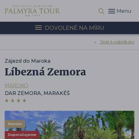
Menu
DOVOLENÉ NA MÍRU
Zpět k nabídkám
Zájezd do Maroka
Líbezná Zemora
MAROKO
DAR ZEMORA, MARAKÉŠ
Maroko
Doporučujeme