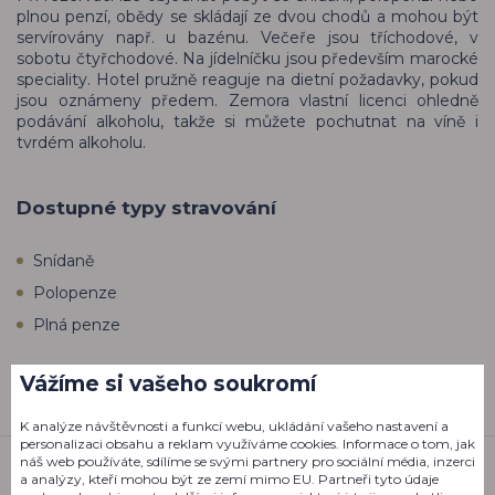
plnou penzí, obědy se skládají ze dvou chodů a mohou být
servírovány např. u bazénu. Večeře jsou tříchodové, v
sobotu čtyřchodové. Na jídelníčku jsou především marocké
speciality. Hotel pružně reaguje na dietní požadavky, pokud
jsou oznámeny předem. Zemora vlastní licenci ohledně
podávání alkoholu, takže si můžete pochutnat na víně i
tvrdém alkoholu.
Dostupné typy stravování
Snídaně
Polopenze
Plná penze
Vážíme si vašeho soukromí
K analýze návštěvnosti a funkcí webu, ukládání vašeho nastavení a
personalizaci obsahu a reklam využíváme cookies. Informace o tom, jak
náš web používáte, sdílíme se svými partnery pro sociální média, inzerci
a analýzy, kteří mohou být ze zemí mimo EU. Partneři tyto údaje