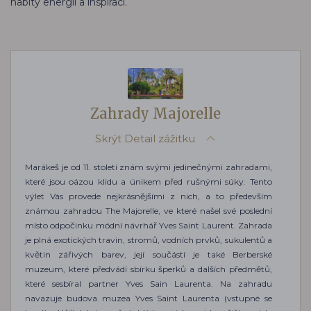
nabitý energií a inspirací.
Zahrady Majorelle
Skrýt
Detail zážitku
Marákeš je od 11. století znám svými jedinečnými zahradami,
které jsou oázou klidu a únikem před rušnými súky. Tento
výlet Vás provede nejkrásnějšími z nich, a to především
známou zahradou The Majorelle, ve které našel své poslední
místo odpočinku módní návrhář Yves Saint Laurent. Zahrada
je plná exotických travin, stromů, vodních prvků, sukulentů a
květin zářivých barev, její součástí je také Berberské
muzeum, které předvádí sbírku šperků a dalších předmětů,
které sesbíral partner Yves Sain Laurenta. Na zahradu
navazuje budova muzea Yves Saint Laurenta (vstupné se