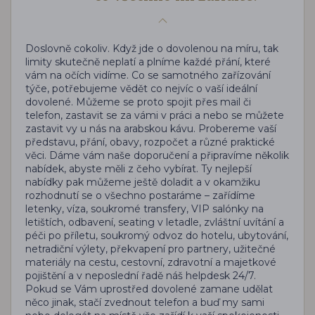
Doslovně cokoliv. Když jde o dovolenou na míru, tak
limity skutečně neplatí a plníme každé přání, které
vám na očích vidíme. Co se samotného zařízování
týče, potřebujeme vědět co nejvíc o vaší ideální
dovolené. Můžeme se proto spojit přes mail či
telefon, zastavit se za vámi v práci a nebo se můžete
zastavit vy u nás na arabskou kávu. Probereme vaší
představu, přání, obavy, rozpočet a různé praktické
věci. Dáme vám naše doporučení a připravíme několik
nabídek, abyste měli z čeho vybírat. Ty nejlepší
nabídky pak můžeme ještě doladit a v okamžiku
rozhodnutí se o všechno postaráme – zařídíme
letenky, víza, soukromé transfery, VIP salónky na
letištích, odbavení, seating v letadle, zvláštní uvítání a
péči po příletu, soukromý odvoz do hotelu, ubytování,
netradiční výlety, překvapení pro partnery, užitečné
materiály na cestu, cestovní, zdravotní a majetkové
pojištění a v neposlední řadě náš helpdesk 24/7.
Pokud se Vám uprostřed dovolené zamane udělat
něco jinak, stačí zvednout telefon a buď my sami