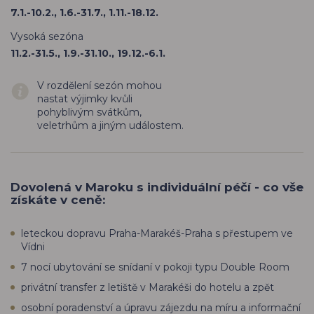
7.1.-10.2., 1.6.-31.7., 1.11.-18.12.
Vysoká sezóna
11.2.-31.5., 1.9.-31.10., 19.12.-6.1.
V rozdělení sezón mohou
nastat výjimky kvůli
pohyblivým svátkům,
veletrhům a jiným událostem.
Dovolená v Maroku s individuální péčí - co vše
získáte v ceně:
leteckou dopravu Praha-Marakéš-Praha s přestupem ve
Vídni
7 nocí ubytování se snídaní v pokoji typu Double Room
privátní transfer z letiště v Marakéši do hotelu a zpět
osobní poradenství a úpravu zájezdu na míru a informační