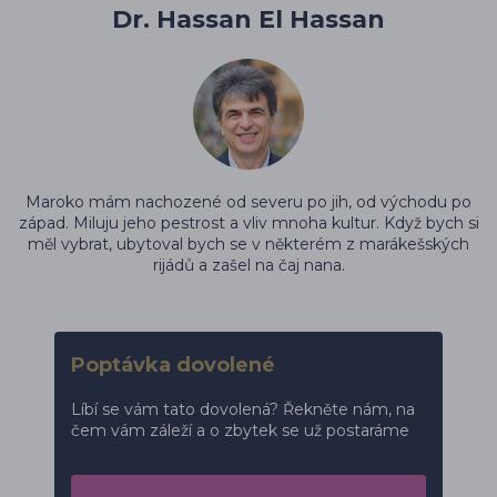
Dr. Hassan El Hassan
Maroko mám nachozené od severu po jih, od východu po
západ. Miluju jeho pestrost a vliv mnoha kultur. Když bych si
měl vybrat, ubytoval bych se v některém z marákešských
rijádů a zašel na čaj nana.
Poptávka dovolené
Líbí se vám tato dovolená? Řekněte nám, na
čem vám záleží a o zbytek se už postaráme