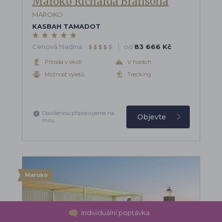
Maroko Richarda Bransona
MAROKO
KASBAH TAMADOT
Cenová hladina
od
83 666 Kč
$
$
$
$
$
Příroda v okolí
V horách
Možnost výletů
Trecking
Dovolenou připravujeme na
Objevte
míru
Maroko
Individuální poptávka