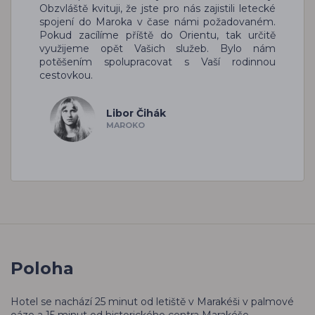
Obzvláště kvituji, že jste pro nás zajistili letecké
spojení do Maroka v čase námi požadovaném.
Pokud zacílíme příště do Orientu, tak určitě
využijeme opět Vašich služeb. Bylo nám
potěšením spolupracovat s Vaší rodinnou
cestovkou.
Libor Čihák
MAROKO
Poloha
Hotel se nachází 25 minut od letiště v Marakéši v palmové
oáze a 15 minut od historického centra Marakéše.