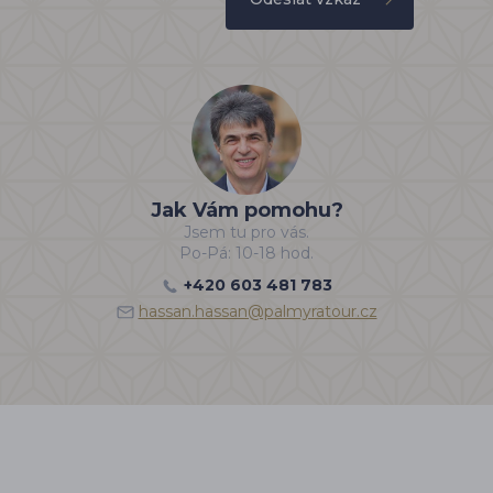
Jak Vám pomohu?
Jsem tu pro vás.
Po-Pá: 10-18 hod.
+420 603 481 783
hassan.hassan@palmyratour.cz