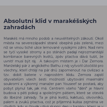
Absolutní klid v marakéšských
zahradách
Marakéš má mnoho podob a neuvěřitelných zákoutí. Okolí
města na severezápadní straně obepíná pás zeleně, mezi
níž se vinou tiché ulice lemované vysokými zdmi. Nad nimi
se tyčí vysoké stromy a po stěnách padají nejrozmanitější
kombinace barevných květů, zpěv ptactva dává tušit, že
uvnitř musí být ráj. A takovým místem je i Dar Zemora.
Manželský pár z anglického Bathu z něj vytvořil útočiště pro
všechny, kteří chtějí na pár dnů zapomenout na civilizaci a
tzv. dobít baterie v naprostém klidu. Zemora zajistí
obyvatelům všech šesti možností ubytování maximální
soukromí a výkonný manažer pan Youseef se postará, aby
pobyt plynul tak, jak má. Centrem všeho "dění" je hlavní
budova s pěti pokoji a společným pátiem, které se otevírá
do líbezné zahrady. Ta je plná květů, kaktusů, olivovníků,
palem a zvuků ptactva, což je příjemná kulisa zejména ve
chvílích, kdy si člověk užívá slunný den u bazénu, který je v