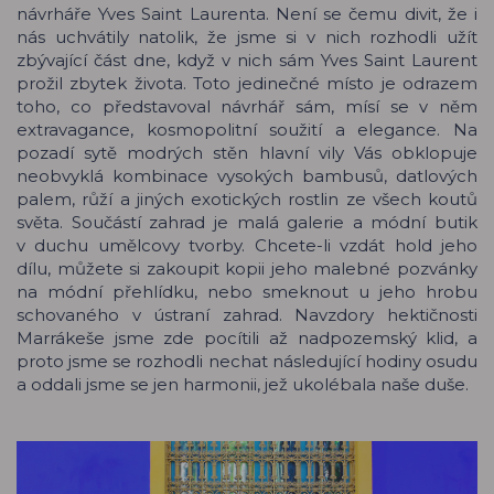
návrháře Yves Saint Laurenta. Není se čemu divit, že i
nás uchvátily natolik, že jsme si v nich rozhodli užít
zbývající část dne, když v nich sám Yves Saint Laurent
prožil zbytek života. Toto jedinečné místo je odrazem
toho, co představoval návrhář sám, mísí se v něm
extravagance, kosmopolitní soužití a elegance. Na
pozadí sytě modrých stěn hlavní vily Vás obklopuje
neobvyklá kombinace vysokých bambusů, datlových
palem, růží a jiných exotických rostlin ze všech koutů
světa. Součástí zahrad je malá galerie a módní butik
v duchu umělcovy tvorby. Chcete-li vzdát hold jeho
dílu, můžete si zakoupit kopii jeho malebné pozvánky
na módní přehlídku, nebo smeknout u jeho hrobu
schovaného v ústraní zahrad. Navzdory hektičnosti
Marrákeše jsme zde pocítili až nadpozemský klid, a
proto jsme se rozhodli nechat následující hodiny osudu
a oddali jsme se jen harmonii, jež ukolébala naše duše.