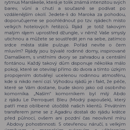
rytmus Marrákeše, která je tolik známá intenzitou svých
barev, vůní a chutí a současně se podívat po
vzdálenějším okolí. Jedete-li do Maroka za pohodou,
doporučujeme se poohlédnout po tzv. rijádech místo
velkých hotelových řetězců. Rijád je totiž takovým
malým rájem uprostřed džungle, v němž Vaše smysly
utichnou a můžete se soustředit jen na sebe, zatímco
srdce města stále pulzuje. Pořád nevíte o čem
mluvím? Rijády jsou bývalé rodinné domy, inspirované
Damaškem, s vnitřními dvory se zahradou a centrální
fontánou. Každý takový dům disponuje několika málo
pokoji, které se otevírají přímo do dvora a tímto úzkým
propojením dotvářejí ucelenou rodinnou atmosféru,
kde si nikdo není cizí. Výhodou rijádů je i fakt, že péče,
které se Vám dostane, bude skoro jako od osobního
komorníka. „Naším“ komorníkem byl milý Abdo
z rijádu Le Perroquet Bleu (Modrý papoušek), který
patří mezi oblíbené útočiště našich klientů. Privátním
transferem jsme se z Agadiru dostali do rijádu krátce
před půlnocí, ovšem ani pozdní čas neovlivnil míru
Abdovy pohostinnosti. S otevřenou náručí, s velkým