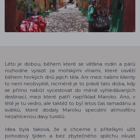
Léto je dobou, během které se většina rodin a párů
rozhodne vyrazit za mořskými vlnami, které osvěží
během horkých dnů jejich těla. Ani mezi našimi klienty
to není neobvyklé, nicméně je to právě tato doba, kdy
se přímo nabízí vycestovat do méně vyhledávaných
destinací, mezi které patří například Maroko. Ano, v
létě je tu vedro, ale taktéž to byl letos čas ramadánu a
svátků, které dodaly Maroku speciální atmosféru
nezahlcenou davy turistů.
Idea byla taková, že si chceme s přítelkyní užít
pohodový týden a bez zbytečného spěchu okusit