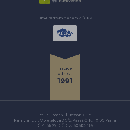
Jsme řádným členem AČCKA
Tradice
od roku
1991
PhDr. Hassan El Hassan, CSc.
Palmyra Tour, Opletalova 919/5, Pasáž ČTK, 110 00 Praha
IČ: 41156129 DIČ: CZ5606102469