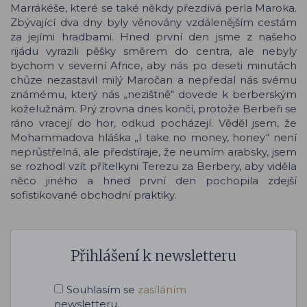
Marrákéše, které se také někdy přezdívá perla Maroka.
Zbývající dva dny byly věnovány vzdálenějším cestám
za jejími hradbami. Hned první den jsme z našeho
rijádu vyrazili pěšky směrem do centra, ale nebyly
bychom v severní Africe, aby nás po deseti minutách
chůze nezastavil milý Maročan a nepředal nás svému
známému, který nás „nezištně“ dovede k berberským
koželužnám. Prý zrovna dnes končí, protože Berbeři se
ráno vracejí do hor, odkud pocházejí. Věděl jsem, že
Mohammadova hláška „I take no money, honey“ není
neprůstřelná, ale předstíraje, že neumím arabsky, jsem
se rozhodl vzít přítelkyni Terezu za Berbery, aby viděla
něco jiného a hned první den pochopila zdejší
sofistikované obchodní praktiky.
Přihlášení k newsletteru
Souhlasím se
zasíláním
newsletteru.