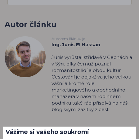
Autor článku
Autorem článku je
Ing. Júnis El Hassan
Júnis vyrůstal střídavě v Čechách a
v Sýrii, díky čemuž poznal
rozmanitost lidí a obou kultur.
Cestování je odjakživa jeho velkou
vášní a kromě role
marketingového a obchodního
manažera v našem rodinném
podniku také rád přispívá na náš
blog svými zážitky z cest.
Vážíme si vašeho soukromí