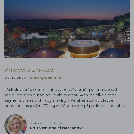
Přikrývka z hvězd
25. 05. 2022
Příběhy a kultura
Ačkoli je Arábie automaticky podvědomě spojena s pouští,
málokdo si do ní naplánuje dovolenou. A to je velká škoda
zejména v měsících, kdy ani vlny v Perském zálivu plavce
neovinou laskavými 27 stupni. V takovém případě se sice nabízí…
Autorem článku je
PhDr. Helena El Hassanová