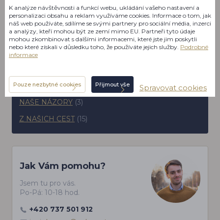
K analýze návštěvnosti a funkcí webu, ukládání vašeho nastavení a
personalizaci obsahu a reklam využíváme cookies. Informace o tom, jak
náš web používáte, sdílíme se svými partnery pro sociální média, inzerci
a analýzy, kteří mohou být ze zemí mimo EU. Partneři tyto údaje
mohou zkombinovat s dalšími informacemi, které jste jim poskytli
nebo které získali v důsledku toho, že používáte jejich služby.
Podrobné
Rubriky blogu
informace
NOVINKY
(5)
Pouze nezbytné cookies
Přijmout vše
PŘÍBĚHY A KULTURA
(13)
Spravovat cookies
NAŠE NÁZORY
(3)
Z NAŠICH CEST
(15)
Jak Vám pomohu?
Jsem tu pro vás.
Po-Pá: 10-18 hod.
+420 737 501 912