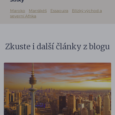
Štítky
Maroko
Marrákéš
Essaouira
Blízký východ a
severní Afrika
Zkuste i další články z blogu