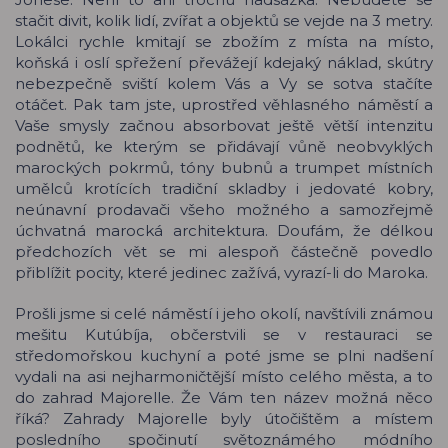
stačit divit, kolik lidí, zvířat a objektů se vejde na 3 metry.
Lokálci rychle kmitají se zbožím z místa na místo,
koňská i oslí spřežení převážejí kdejaký náklad, skútry
nebezpečně sviští kolem Vás a Vy se sotva stačíte
otáčet. Pak tam jste, uprostřed věhlasného náměstí a
Vaše smysly začnou absorbovat ještě větší intenzitu
podnětů, ke kterým se přidávají vůně neobvyklých
marockých pokrmů, tóny bubnů a trumpet místních
umělců krotících tradiční skladby i jedovaté kobry,
neúnavní prodavači všeho možného a samozřejmě
úchvatná marocká architektura. Doufám, že délkou
předchozích vět se mi alespoň částečně povedlo
přiblížit pocity, které jedinec zažívá, vyrazí-li do Maroka.
Prošli jsme si celé náměstí i jeho okolí, navštívili známou
mešitu Kutúbíja, občerstvili se v restauraci se
středomořskou kuchyní a poté jsme se plni nadšení
vydali na asi nejharmoničtější místo celého města, a to
do zahrad Majorelle. Že Vám ten název možná něco
říká? Zahrady Majorelle byly útočištěm a místem
posledního spočinutí světoznámého módního