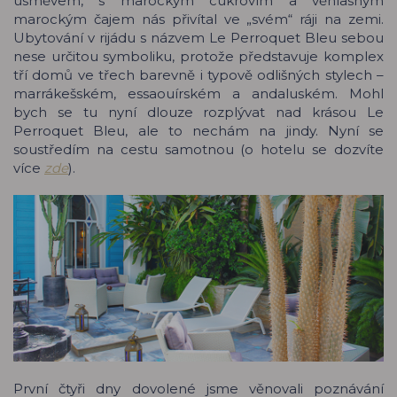
úsměvem, s marockým cukrovím a věhlasným
marockým čajem nás přivítal ve „svém“ ráji na zemi.
Ubytování v rijádu s názvem Le Perroquet Bleu sebou
nese určitou symboliku, protože představuje komplex
tří domů ve třech barevně i typově odlišných stylech –
marrákešském, essaouírském a andaluském. Mohl
bych se tu nyní dlouze rozplývat nad krásou Le
Perroquet Bleu, ale to nechám na jindy. Nyní se
soustředím na cestu samotnou (o hotelu se dozvíte
více
zde
).
První čtyři dny dovolené jsme věnovali poznávání