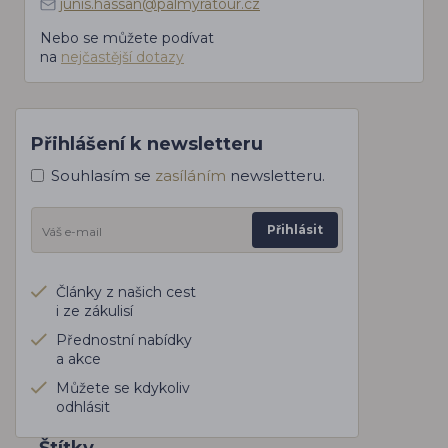
junis.hassan@palmyratour.cz
Nebo se můžete podívat
na
nejčastější dotazy
Přihlášení k newsletteru
Souhlasím se
zasíláním
newsletteru.
Přihlásit
Články z našich cest
i ze zákulisí
Přednostní nabídky
a akce
Můžete se kdykoliv
odhlásit