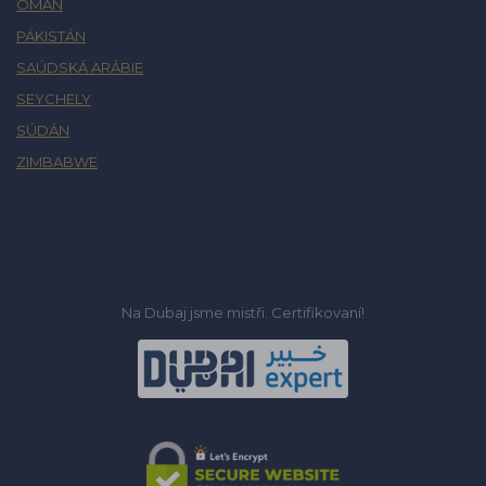
OMÁN
PÁKISTÁN
SAÚDSKÁ ARÁBIE
SEYCHELY
SÚDÁN
ZIMBABWE
Na Dubaj jsme mistři. Certifikovaní!