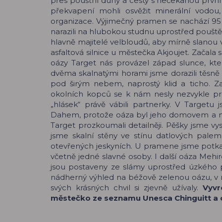
přes pouštní duny a cesty s nečekanou prvn
překvapení mohli osvěžit minerální vodou
organizace. Výjimečný pramen se nachází 95
narazili na hlubokou studnu uprostřed pouště
hlavně majitelé velbloudů, aby mírně slanou v
asfaltová silnice u městečka Akjoujet. Začala 
oázy Target nás provázel západ slunce, kte
dvěma skalnatými horami jsme dorazili těsně
pod širým nebem, naprostý klid a ticho. Z
okolních kopců se k nám nesly nezvykle proni
„hlásek“ právě vábili partnerky. V Targetu
Dahem, protože oáza byl jeho domovem a naš
Target prozkoumali detailněji. Pěšky jsme vy
jsme skalní stěny ve stínu datlových palem,
otevřených jeskyních. U pramene jsme potkali
včetně jedné slavné osoby. I další oáza Me
jsou postaveny ze slámy uprostřed úzkého píse
nádherný výhled na béžově zelenou oázu, v n
svých krásných chvil si zjevně užívaly.
Vyvr
městečko ze seznamu Unesca Chinguitt a o 