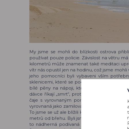
My jsme se mohli do blízkosti ostrova přibl
používat pouze policie. Závislost na větru má
kilometrů může znamenat také meditaci upros
vítr nás opustil jen na hodinu, což jsme moh
jeho pomocníci byli vybaveni vším potřeb
sklenicemi, které se podobaly těm na rum v 
bílé pěny na nápoji, který chutnal mimořád
dávce říkají „smrt“, protože je prý stejně ho
čaje s vyrovnaným poměrem sladkosti a hořk
vyrovnaná jako zamilovaný pár. A na závěr jsme
To jsme se už ale blížili k Todře. V dálce jsme
metrů od břehu. Byli jsme v cíli a před námi t
to nádherná podívaná a velké téma pro več