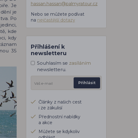
hassan.hassan@palmyratour.cz
biře. Je
dění je
Nebo se můžete podívat
tva. Po
na
nejčastější dotazy
edinci,
tě, kde
ci, kdy
 záznam
Přihlášení k
inou 35
newsletteru
Souhlasím se
zasíláním
newsletteru.
Přihlásit
Články z našich cest
i ze zákulisí
Přednostní nabídky
a akce
Můžete se kdykoliv
odhlásit