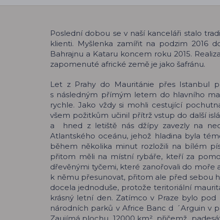
Poslední dobou se v naší kanceláři stalo tradi
klienti. Myšlenka zamířit na podzim 2016
Bahrajnu a Kataru koncem roku 2015. Realiza
zapomenuté africké země je jako šafránu.
Let z Prahy do Mauritánie přes Istanbul p
s následným přímým letem do hlavního mauri
rychle. Jako vždy si mohli cestující pochut
všem požitkům učinil přítrž vstup do další i
a hned z letiště nás džípy zavezly na ne
Atlantského oceánu, jehož hladina byla témě
během několika minut rozložili na bílém pís
přitom měli na místní rybáře, kteří za pomoci 
dřevěnými tyčemi, které zanořovali do moře a t
k němu přesunovat, přitom ale před sebou hnal
docela jednoduše, protože teritoriální mauri
krásný letní den. Zatímco v Praze bylo pod nul
národních parků v Africe Banc d ´Arguin v pa
Zaujímá plochu 12000 km², přičemž padesáti