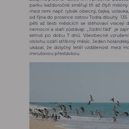
parku každoročně směřují tři až čtyři milióny p
mezi nimi např. rybák obecný, čejka, volav
od října do prosince ostrov Todra dlouhý 13
pěti až šesti měsících se stěhovaví vracejí
nemocní a staří zůstávají. „Jízdní řád“ je z
setrvá po dobu 7 dnů. Všeobecné vzrušení
oblohu ozáří stříbrný měsíc. Jeden holandský
ukázal, že dotyčný letěl vzdálenost mezi H
minutovou přestávkou.