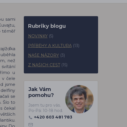
sou sami
uvajtu,
Rubriky blogu
o téměř
NOVINKY
(5)
PŘÍBĚHY A KULTURA
(13)
ajížďka
 uběhla
NAŠE NÁZORY
(3)
ím, než
Z NAŠICH CEST
(15)
svítání
přímo u
 v čele
ed jsme
Jak Vám
 delfíny
pomohu?
ačali se
. Šlo to
Jsem tu pro vás.
s čekal
Po-Pá: 10-18 hod.
jvětších
+420 603 481 783
antiku.
iny. Do