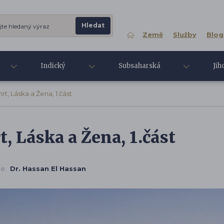
Země
Služby
Blog
Indický
Subsaharská
Jih
oceán
Afrika
Asi
t, Láska a Žena, 1.část
, Láska a Žena, 1.část
je:
Dr. Hassan El Hassan