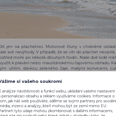
ížit jen na plachetnici. Motorové čluny v chráněné oblas
 ale své nevýhody. V případě, že se vítr do plachet neopírá
třed moře po několik dlouhých hodin. Naše dvě lodě měly 
li využít k plavání nebo mauritánskému čajovému obřadu. Ka
ným: uhlím, dávkou zeleného čaje, malými konvicemi, c
Evropě. Celý proces zabral 30 minut a jeho výsledkem byla
ně a svým množstvím vydal na malé espresso. Místní tét
Vážíme si vašeho soukromí
řká a málo sladká. Po dalších třiceti minutách přišla na řa
osti. Tuto dávku nazývají „láskou“, protože je podle m
K analýze návštěvnosti a funkcí webu, ukládání vašeho nastavení
 dostali čaj velmi sladký, kterému říkají “ žena“, důvod je 
a personalizaci obsahu a reklam využíváme cookies. Informace o
 tu a tam zahlédli delfíny, ale nejkrásnější panorama se otev
tom, jak náš web používáte, sdílíme se svými partnery pro sociáln
média, inzerci a analýzy, kteří mohou být ze zemí mimo EU.
isíce ptáků všech druhů a velikostí a všichni na jednom mís
Partneři tyto údaje mohou zkombinovat s dalšími informacemi,
eři v našem stanovém táboře, kde nás už čekal šéfkuch
které jste jim poskytli nebo které získali v důsledku toho, že