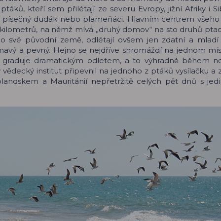
táků, kteří sem přilétají ze severu Evropy, jižní Afriky i Si
ka, písečný dudák nebo plameňáci. Hlavním centrem všeho 
5 kilometrů, na němž mívá „druhý domov“ na sto druhů ptac
 do své původní země, odlétají ovšem jen zdatní a mladí j
ajímavý a pevný. Hejno se nejdříve shromáždí na jednom mís
 graduje dramatickým odletem, a to výhradně během no
 vědecký institut připevnil na jednoho z ptáků vysílačku a
olandskem a Mauritánií nepřetržitě celých pět dnů s jed