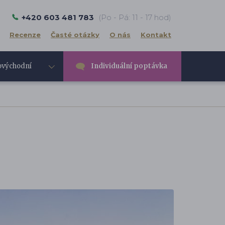
+420 603 481 783
(Po - Pá: 11 - 17 hod)
Recenze
Časté otázky
O nás
Kontakt
ovýchodní
Individuální poptávka
e