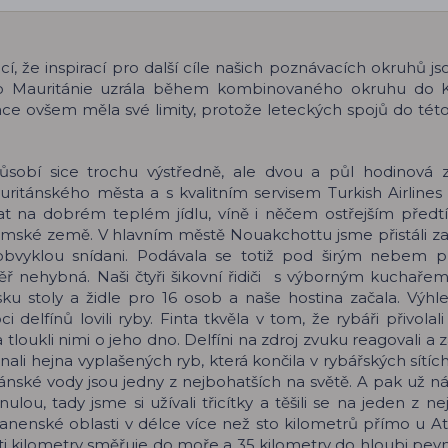
cí, že inspirací pro další cíle našich poznávacích okruhů j
 do Mauritánie uzrála během kombinovaného okruhu do K
ce ovšem měla své limity, protože leteckých spojů do tét
ůsobí sice trochu výstředně, ale dvou a půl hodinová z
tánského města a s kvalitním servisem Turkish Airlines
nat na dobrém teplém jídlu, víně i něčem ostřejším předt
slámské země. V hlavním městě Nouakchottu jsme přistáli za 
obvyklou snídani. Podávala se totiž pod širým nebem 
ř nehybná. Naši čtyři šikovní řidiči s výborným kuchařem
ku stoly a židle pro 16 osob a naše hostina začala. Výhl
delfínů lovili ryby. Finta tkvěla v tom, že rybáři přivolali
loukli nimi o jeho dno. Delfíni na zdroj zvuku reagovali a z
i hejna vyplašených ryb, která končila v rybářských sítích
tánské vody jsou jedny z nejbohatších na světě. A pak už ná
ou, tady jsme si užívali třicítky a těšili se na jeden z ne
nenské oblasti v délce více než sto kilometrů přímo u Atl
 kilometry směřuje do moře a 35 kilometry do hloubi pevn