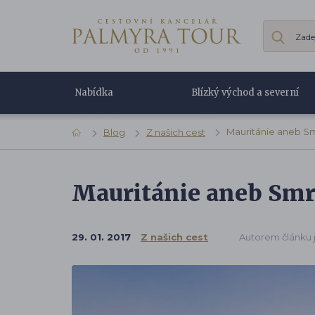
Nabídka
Blízký východ a severní
dovolené
Afrika
Mauritánie aneb Smr
Blog
Z našich cest
Mauritánie aneb Smrt
29. 01. 2017
Z našich cest
Autorem článku 