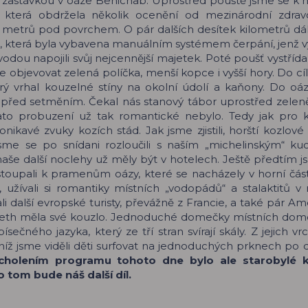
í zastávkou v oáze Benichab. Uprostřed pouště jsme se k
, která obdržela několik ocenění od mezinárodní zdrav
 metrů pod povrchem. O pár dalších desítek kilometrů dá
, která byla vybavena manuálním systémem čerpání, jenž vy
odou napojili svůj nejcennější majetek. Poté poušť vystříd
se objevovat zelená políčka, menší kopce i vyšší hory. Do cí
rý vrhal kouzelné stíny na okolní údolí a kaňony. Do oá
 před setměním. Čekal nás stanový tábor uprostřed zeleně
ato probuzení už tak romantické nebylo. Tedy jak pro 
kavé zvuky kozích stád. Jak jsme zjistili, horští kozlové 
 jsme se po snídani rozloučili s naším „michelinským“ k
e další noclehy už měly být v hotelech. Ještě předtím j
stoupali k pramenům oázy, které se nacházely v horní části.
 užívali si romantiky místních „vodopádů“ a stalaktitů v
 další evropské turisty, převážně z Francie, a také pár Am
hireth měla své kouzlo. Jednoduché domečky místních do
čného jazyka, který ze tří stran svírají skály. Z jejich vr
íž jsme viděli děti surfovat na jednoduchých prknech po 
cholením programu tohoto dne bylo ale starobylé ku
tom bude náš další díl.