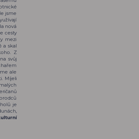
 našemu
otnické
le jsme
užívají
ala nová
le cesty
zy mezi
 a skal
koho. Z
na svůj
uchařem
sme ale
 Míjeli
 malých
eričanů
morodců
cholů je
dunách,
lturní