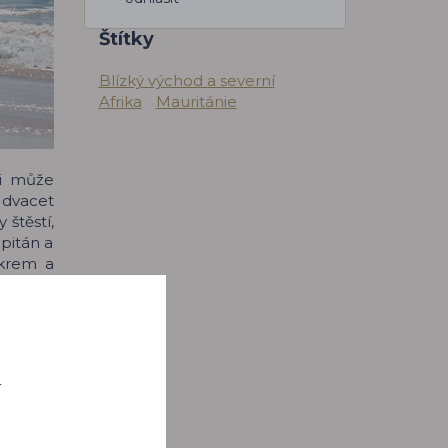
Štítky
Blízký východ a severní
Afrika
Mauritánie
ti může
, dvacet
štěstí,
pitán a
ukrem a
 vrstva
o první
du dávka
ístních
nasnadě.
řelo 300
í
tě. Byla
ař Dah.