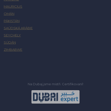
MAURICIUS
OMÁN
PÁKISTÁN
SAÚDSKÁ ARÁBIE
SEYCHELY
SÚDÁN
ZIMBABWE
Na Dubaj jsme mistři. Certifikovaní!