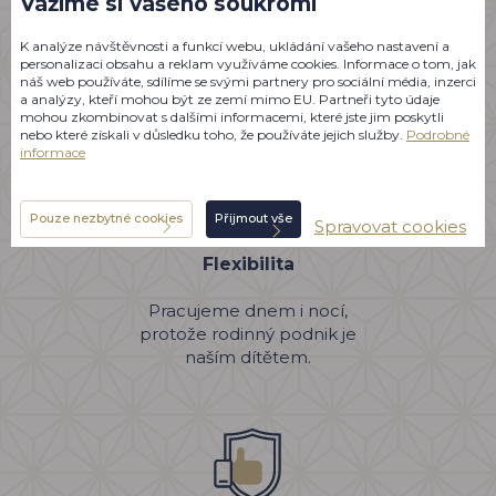
Vážíme si vašeho soukromí
Nejsme jen cestovka, ale rodina.
K analýze návštěvnosti a funkcí webu, ukládání vašeho nastavení a
Vyslechneme si Vás a postaráme se
personalizaci obsahu a reklam využíváme cookies. Informace o tom, jak
náš web používáte, sdílíme se svými partnery pro sociální média, inzerci
o každé prání.
a analýzy, kteří mohou být ze zemí mimo EU. Partneři tyto údaje
mohou zkombinovat s dalšími informacemi, které jste jim poskytli
nebo které získali v důsledku toho, že používáte jejich služby.
Podrobné
informace
Pouze nezbytné cookies
Přijmout vše
Spravovat cookies
Flexibilita
Pracujeme dnem i nocí,
protože rodinný podnik je
naším dítětem.