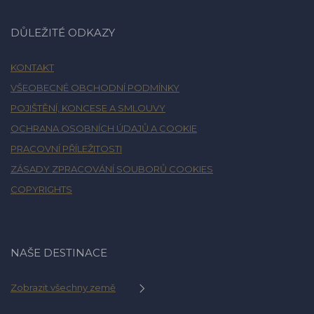
DŮLEŽITÉ ODKAZY
KONTAKT
VŠEOBECNÉ OBCHODNÍ PODMÍNKY
POJIŠTĚNÍ, KONCESE A SMLOUVY
OCHRANA OSOBNÍCH ÚDAJŮ A COOKIE
PRACOVNÍ PŘÍLEŽITOSTI
ZÁSADY ZPRACOVÁNÍ SOUBORŮ COOKIES
COPYRIGHTS
NAŠE DESTINACE
Zobrazit všechny země