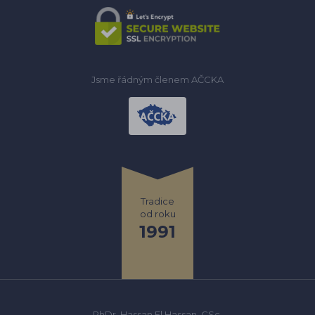
Jsme řádným členem AČCKA
Tradice
od roku
1991
PhDr. Hassan El Hassan, CSc.