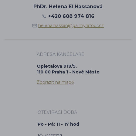
PhDr. Helena El Hassanová
+420 608 974 816
helena.hassan@palmyratour.cz
ADRESA KANCELÁŘE
Opletalova 919/5,
110 00 Praha 1 - Nové Město
Zobrazit na mapě
OTEVÍRACÍ DOBA
Po - Pá: 11 - 17 hod
IČ: 41156129