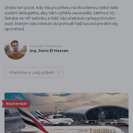
Znáte ten pocit, kdy Vás po příletu na dovolenou čeká Vaše
osobní delegátka, aby Vám vyřídila zavazadla, zatímco Vy
čekáte ve VIP salónku a řidič Vás očekává v přepychovém
autě, kterým Vás odveze do pohodlí Vaší luxusní privátní vily
uprostřed…
Autorem článku je
Ing. Júnis El Hassan
Přečtěte si celý příběh
Nejčtenější