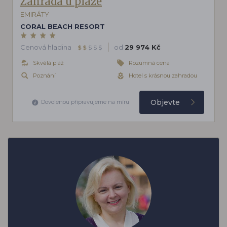
Zahrada u pláže
EMIRÁTY
CORAL BEACH RESORT
Cenová hladina
od
29 974 Kč
$
$
$
$
$
Skvělá pláž
Rozumná cena
Poznání
Hotel s krásnou zahradou
Objevte
Dovolenou připravujeme na míru