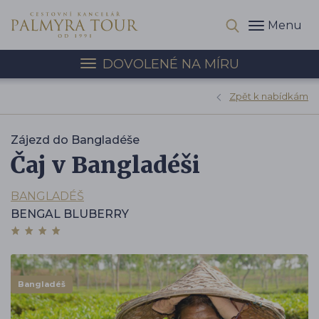
Menu
DOVOLENÉ NA MÍRU
Zpět k nabídkám
Zájezd do Bangladéše
Čaj v Bangladéši
BANGLADÉŠ
BENGAL BLUBERRY
Bangladéš