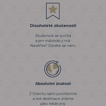
Dlouholeté zkušenosti
Zkušenost se počítá
a jen málokdo ji má.
Nevěříte? Ozvěte se nám.
Absolutní znalost
Z Orientu sami pocházíme
a své destinace známe
jako nikdo jiný.