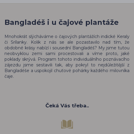
Bangladéš i u čajové plantáže
Mnohokrát slýcháváme o čajových plantážích indické Keraly
či Srílanky. Kolik z nás se ale pozastavilo nad tím, že
obdobné krásy nabízí i sousední Bangladéš? My jsme tutou
neobvyklou zemi sami procestovali a víme proto, jaké
poklady skrývá. Program tohoto individuálního poznávacího
zájezdu jsme sestavili tak, aby pokryl to nejdůležitější z
Bangladéše a uspokojil chuťové pohárky každého milovníka
čaje.
Čeká Vás třeba..