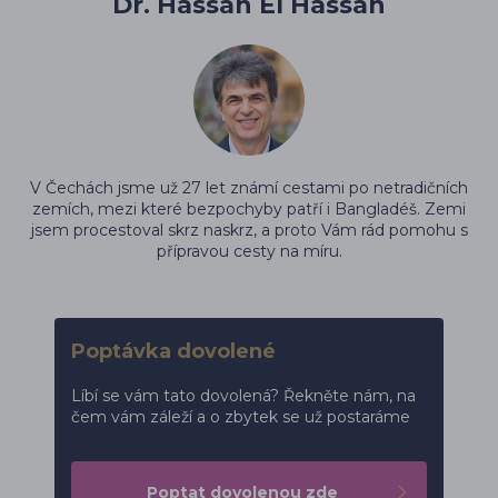
Dr. Hassan El Hassan
V Čechách jsme už 27 let známí cestami po netradičních
zemích, mezi které bezpochyby patří i Bangladéš. Zemi
jsem procestoval skrz naskrz, a proto Vám rád pomohu s
přípravou cesty na míru.
Poptávka dovolené
Líbí se vám tato dovolená? Řekněte nám, na
čem vám záleží a o zbytek se už postaráme
Poptat dovolenou zde