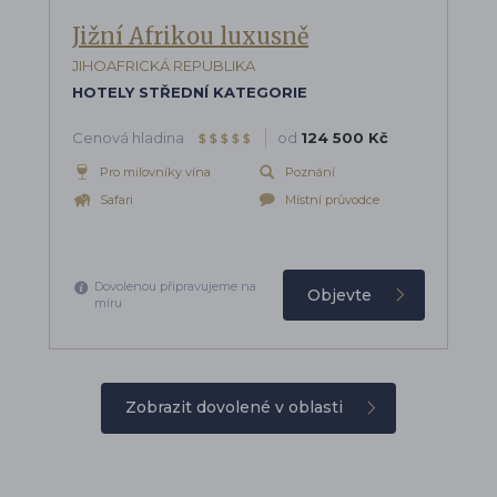
Jižní Afrikou luxusně
JIHOAFRICKÁ REPUBLIKA
HOTELY STŘEDNÍ KATEGORIE
Cenová hladina
od
124 500 Kč
$
$
$
$
$
Pro milovníky vína
Poznání
Safari
Místní průvodce
Dovolenou připravujeme na
Objevte
míru
Zobrazit dovolené v oblasti