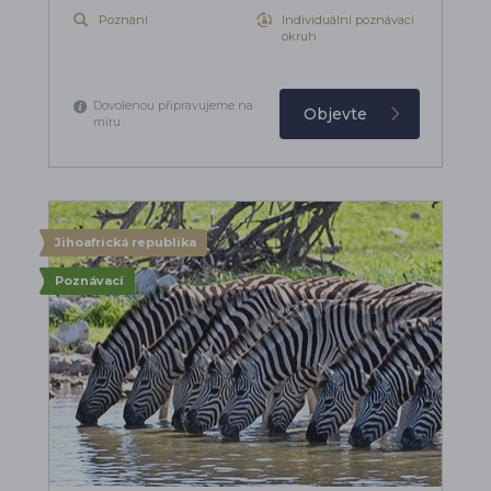
Poznání
Individuální poznávací
okruh
Dovolenou připravujeme na
Objevte
míru
Jihoafrická republika
Poznávací