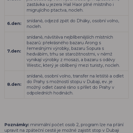
zastávka u jezera Hail Haor plné místního i
migrujícího ptactva, nocleh.
snídaně, odjezd zpět do Dháky, osobní volno,
6.den:
nocleh.
snídaně, návštěva nejblíbenějších místních
bazarů: překrásného bazaru Arong s
řemeslnými výrobky, bazaru Sopura s
7.den:
hedvábím, trhu se starožitnostmi, v němž
vynikají výrobky z mosazi, a bazaru s oděvy
Westic, který je oblíbený mezi turisty, nocleh.
snídaně, osobní volno, transfer na letiště a odlet
do Prahy s možností stopu v Dubaji, ev. je
8.den:
možný odlet časně ráno s přílet do Prahy v
odpoledních hodinách.
Poznámky:
minimální počet osob 2, program lze na přání
upravit na zpáteční cestě je možné zajistit stop v Dubaji