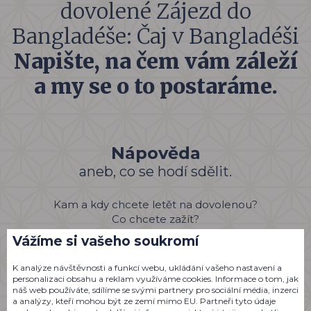
dovolené Zájezd do
Bangladéše: Čaj v Bangladéši
Napište, na čem vám záleží
a my se o to postaráme.
Nápověda
aneb, co se hodí sdělit.
Kam a kdy chcete letět na dovolenou?
Co chcete zažít?
Stačí snídaně, polopenze nebo rovnou all inclusive?
Vážíme si vašeho soukromí
Zvláštní přání a cokoliv dalšího.
K analýze návštěvnosti a funkcí webu, ukládání vašeho nastavení a
personalizaci obsahu a reklam využíváme cookies. Informace o tom, jak
náš web používáte, sdílíme se svými partnery pro sociální média, inzerci
a analýzy, kteří mohou být ze zemí mimo EU. Partneři tyto údaje
*
Vaše jméno a příjmení