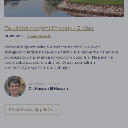
Za věčně novými Emiráty - 3. část
10. 07. 2015
Z našich cest
Přírodně nejrozmanitější emirát se nachází 97 km od
dubajského letiště na severu Emirátů. Má nádherné panenské
pobřeží s bílým pískem a tyrkysovým obzorem. Na pevnině
vedle sebe sousedí úrodná políčka s maximálním
zemědělským využitím s malebnými…
Autorem článku je
Dr. Hassan El Hassan
Přečtěte si celý příběh