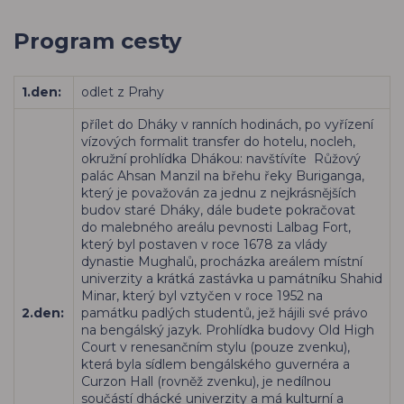
Program cesty
1.den:
odlet z Prahy
přílet do Dháky v ranních hodinách, po vyřízení
vízových formalit transfer do hotelu, nocleh,
okružní prohlídka Dhákou: navštívíte Růžový
palác Ahsan Manzil na břehu řeky Buriganga,
který je považován za jednu z nejkrásnějších
budov staré Dháky, dále budete pokračovat
do malebného areálu pevnosti Lalbag Fort,
který byl postaven v roce 1678 za vlády
dynastie Mughalů, procházka areálem místní
univerzity a krátká zastávka u památníku Shahid
Minar, který byl vztyčen v roce 1952 na
2.den:
památku padlých studentů, jež hájili své právo
na bengálský jazyk. Prohlídka budovy Old High
Court v renesančním stylu (pouze zvenku),
která byla sídlem bengálského guvernéra a
Curzon Hall (rovněž zvenku), je nedílnou
součástí dhácké univerzity a má kulturní a