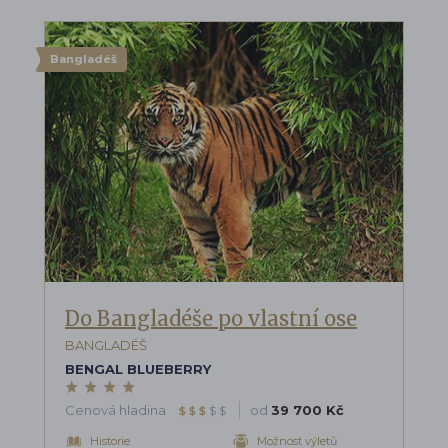
Bangladéš
Do Bangladéše po vlastní ose
BANGLADÉŠ
BENGAL BLUEBERRY
Cenová hladina
od
39 700 Kč
$
$
$
$
$
Historie
Možnost výletů