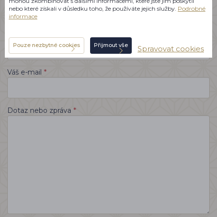
mohou zkombinovat s dalšími informacemi, které jste jim poskytli
nebo které získali v důsledku toho, že používáte jejich služby.
Podrobné
informace
Váš telefon
Pouze nezbytné cookies
Přijmout vše
Spravovat cookies
*
Váš e-mail
*
Dotaz nebo zpráva