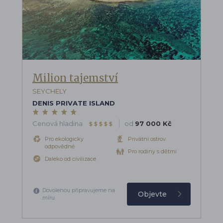
Milion tajemství
SEYCHELY
DENIS PRIVATE ISLAND
Cenová hladina
od
97 000 Kč
$
$
$
$
$
Pro ekologicky
Privátní ostrov
odpovědné
Pro rodiny s dětmi
Daleko od civilizace
Dovolenou připravujeme na
Objevte
míru