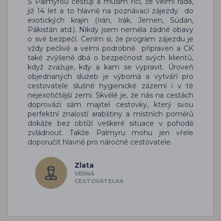
S Palmyrou cestuji a musím říci, že velmi ráda,
již 14 let a to hlavně na poznávací zájezdy do
exotických krajin (Irán, Irák, Jemen, Súdán,
Pákistán atd.). Nikdy jsem neměla žádné obavy
o své bezpečí. Cením si, že program zájezdu je
vždy pečlivě a velmi podrobně připraven a CK
také zvýšeně dbá o bezpečnost svých klientů,
když zvažuje, kdy a kam se vypravit. Úroveň
objednaných služeb je výborná a vytváří pro
cestovatele slušné hygienické zázemí i v té
nejexotičtější zemi. Skvělé je, že nás na cestách
doprovází sám majitel cestovky, který svou
perfektní znalostí arabštiny a místních poměrů
dokáže bez obtíží veškeré situace v pohodě
zvládnout. Takže Palmyru mohu jen vřele
doporučit hlavně pro náročné cestovatele.
Zlata
VĚRNÁ
CESTOVATELKA