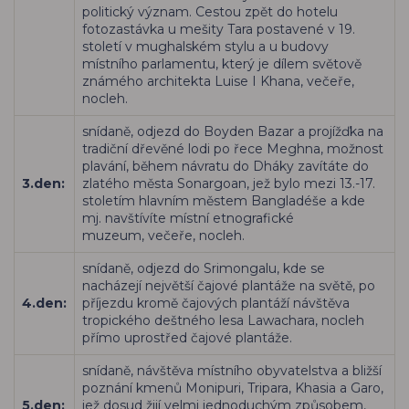
politický význam. C
estou zpět do hotelu
fotozastávka
u
mešity Tara postavené v 19.
století v mughalském stylu a
u
budovy
místního parlamentu, který je dílem světově
známého architekta Luise I Khana,
večeře,
nocleh.
snídaně, odjezd do Boyden Bazar a projížďka na
tradiční dřevěné lodi po řece Meghna, možnost
plavání, během návratu do Dháky zavítáte do
3.den:
zlatého města Sonargoan, jež bylo mezi 13.-17.
stoletím hlavním městem Bangladéše a kde
mj. navštívíte místní etnografické
muzeum, večeře, nocleh.
snídaně, odjezd do Srimongalu, kde se
nacházejí největší čajové plantáže na světě, po
4.den:
příjezdu kromě čajových plantáží návštěva
tropického deštného lesa Lawachara, nocleh
přímo uprostřed čajové plantáže.
snídaně, návštěva místního obyvatelstva a bližší
poznání kmenů Monipuri, Tripara, Khasia a Garo,
5.den:
jež dosud žijí velmi jednoduchým způsobem,