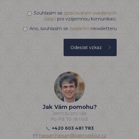
Souhlasím se
zpracováním uvedených
údajů
pro vzájemnou komunikaci.
Ano, souhlasím se
zasíláním
newsletteru
Odeslat vzkaz
Jak Vám pomohu?
Jsem tu pro vás.
Po-Pá: 10-18 hod.
+420 603 481 783
hassan.hassan@palmyratour.cz