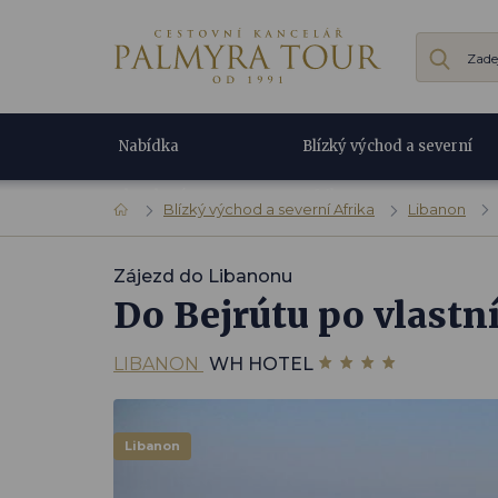
Nabídka
Blízký východ a severní
dovolené
Afrika
Blízký východ a severní Afrika
Libanon
Zájezd do Libanonu
Do Bejrútu po vlastn
LIBANON
WH HOTEL
Libanon