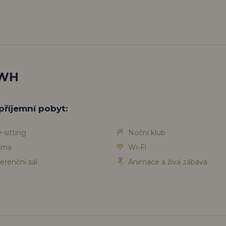
 WH
příjemní pobyt:
-sitting
Noční klub
rna
Wi-Fi
erenční sál
Animace a živá zábava