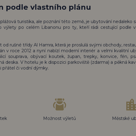
n podle vlastního plánu
plážová turistika, ale poznání této země, je ubytování nedaleko s
lety po celém Libanonu pro ty, kteří rádi cestující podle v
ut od rušné třídy Al Hamra, která je proslulá svými obchody, resta
v roce 2012 a nyní nabízí moderní interiér a velmi kvalitní ub
icí souprava, obývací koutek, župan, trepky, konvice, fén, psa
arná deska. V hotelu je k dispozici parkoviště (zdarma) a pěkná kav
i přátel či vodní dýmky.
átek
Možnost výletů
Městské ub