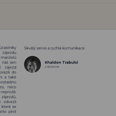
účastníky
Skvělý servis a rychlá komunikace.
ájezdu
í manželů
Khaldon Trabulsi
e náš sen
LIBANON
í zájezd
razili do
mi a také
 postaráno
es, něco
prožili.
zájezdů,
i odvezli
, která se
řilo plnit