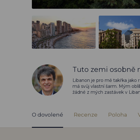
Tuto zemi osobně n
Libanon je pro mě takřka jako r
má svůj vlastní šarm. Mým obl
žádné z mých zastávek v Liba
O dovolené
Recenze
Poloha