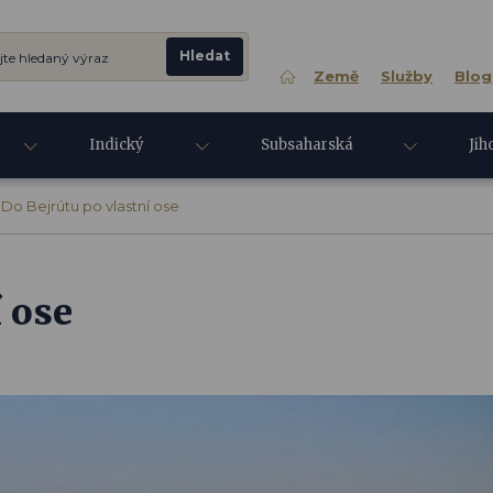
Země
Služby
Blog
Indický
Subsaharská
Jih
oceán
Afrika
Asi
Do Bejrútu po vlastní ose
í ose