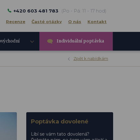
+420 603 481 783
(Po - Pá: 11 - 17 hod)
Recenze
Časté otázky
O nás
Kontakt
ovýchodní
Individuální poptávka
e
Zpět k nabídkám
Poptávka dovolené
Líbí se vám tato dovolená?