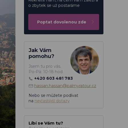
Řekněte nám, na čem vám záleží a
o zbytek se už postaráme
Poptat dovolenou zde
Jak Vám
pomohu?
Jsem tu pro vás.
Po-Pá: 10-18 hod.
+420 603 481 783
hassan.hassan@palmyratour.cz
Nebo se můžete podívat
na
nejčastější dotazy
Líbí se Vám tu?