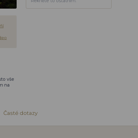
Řekněte to ostatním.
ií
ideo
sto vše
ám na
Časté dotazy