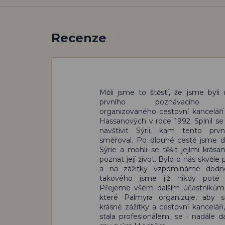
Recenze
Měli jsme to štěstí, že jsme byli 
prvního poznávacího z
organizovaného cestovní kancelář
Hassanových v roce 1992. Splnil s
navštívit Sýrii, kam tento prvn
směřoval. Po dlouhé cestě jsme do
Sýrie a mohli se těšit jejími krása
poznat její život. Bylo o nás skvěle
a na zážitky vzpomínáme dodn
takového jsme již nikdy poté ne
Přejeme všem dalším účastníkům 
které Palmyra organizuje, aby s
krásné zážitky a cestovní kanceláři
stala profesionálem, se i nadále da