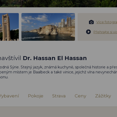
Více fotograf
Přehrajte si v
avštívil
Dr. Hassan El Hassan
odná Sýrie. Stejný jazyk, známá kuchyně, společná historie a pře
íbeným místem je Baalbeck a také vinice, jejichž vína nevynech
nonu.
Vybavení
Pokoje
Strava
Ceny
Zážitky