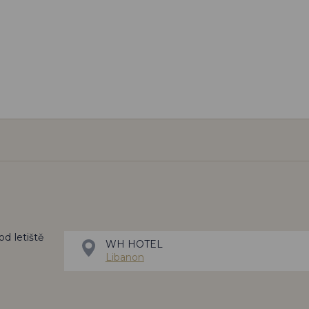
od letiště
WH HOTEL
Libanon