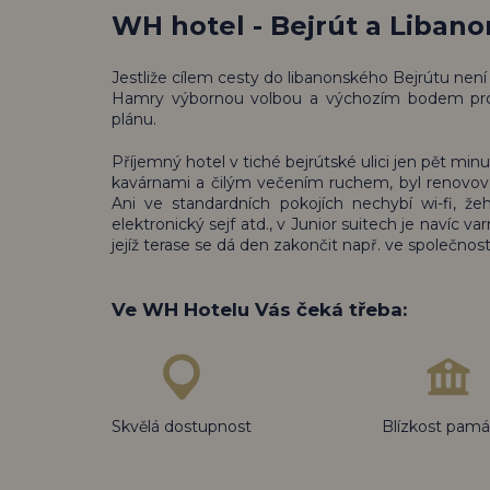
WH hotel - Bejrút a Libano
Jestliže cílem cesty do libanonského Bejrútu není 
Hamry výbornou volbou a výchozím bodem pro vý
plánu.
Příjemný hotel v tiché bejrútské ulici jen pět min
kavárnami a čilým večením ruchem, byl renovován 
Ani ve standardních pokojích nechybí wi-fi, žehl
elektronický sejf atd., v Junior suitech je navíc v
jejíž terase se dá den zakončit např. ve společnost
Ve WH Hotelu Vás čeká třeba:
Skvělá dostupnost
Blízkost pam