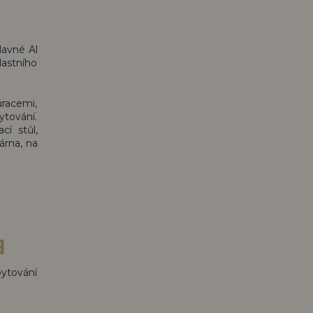
lavné Al
lastního
uracemi,
ytování.
cí stůl,
árna, na
ytování