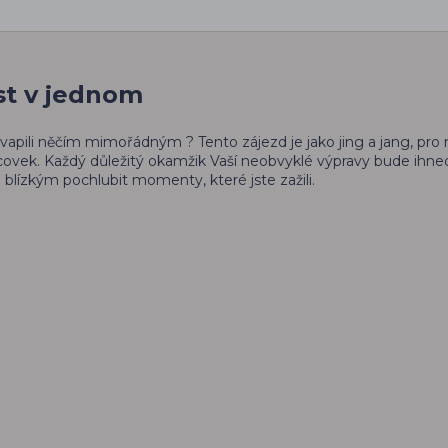
st v jednom
apili něčím mimořádným ? Tento zájezd je jako jing a jang, pro n
sícovek. Každý důležitý okamžik Vaší neobvyklé výpravy bude ihne
lízkým pochlubit momenty, které jste zažili.