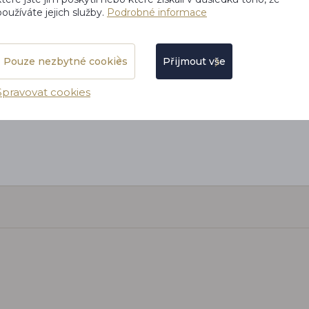
 v hotelu,
používáte jejich služby.
Podrobné informace
k, a lodi
yl rovněž
ěl dobře
největší
Pouze nezbytné cookies
Přijmout vše
Spravovat cookies