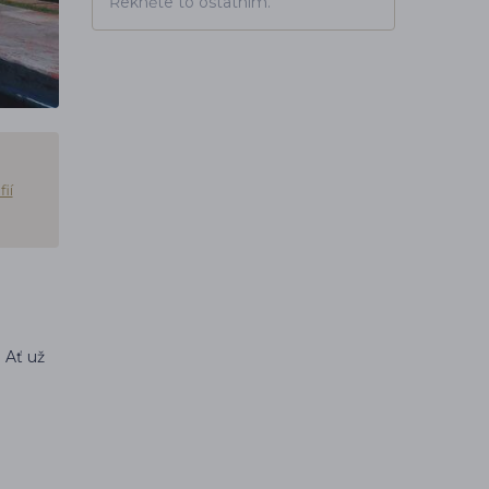
Řekněte to ostatním.
ií
. Ať už