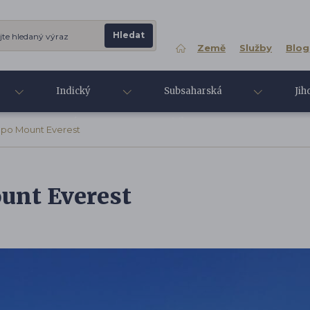
Země
Služby
Blog
Indický
Subsaharská
Jih
oceán
Afrika
Asi
 po Mount Everest
unt Everest