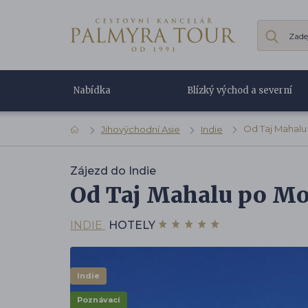
Nabídka
Blízký východ a severní
dovolené
Afrika
Od Taj Mahalu
Jihovýchodní Asie
Indie
Zájezd do Indie
Od Taj Mahalu po Mo
INDIE
HOTELY
Indie
Poznávací