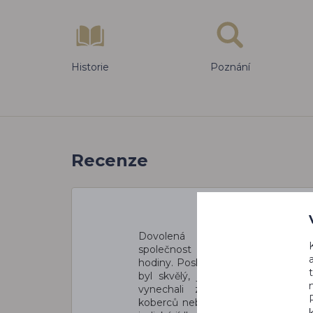
Historie
Poznání
Recenze
Dovolená
proběhla OK, byť 
společnost měla zpoždění lehc
hodiny. Poskytovatel služeb na 
byl skvělý, je to malá firma se 
vynechali zbytečnou návštěvu 
koberců nebo keramiky a čas využili