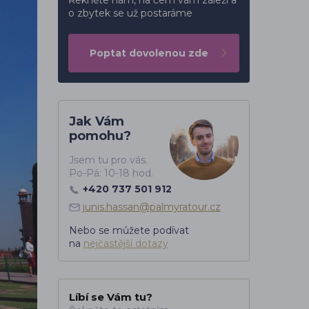
Řekněte nám, na čem vám záleží a
o zbytek se už postaráme
Poptat dovolenou zde
Jak Vám
pomohu?
Jsem tu pro vás.
Po-Pá: 10-18 hod.
+420 737 501 912
junis.hassan@palmyratour.cz
Nebo se můžete podívat
na
nejčastější dotazy
Líbí se Vám tu?