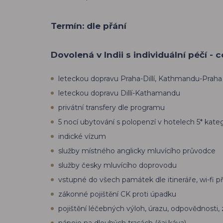
Termín: dle přání
Dovolená v Indii s individuální péčí - 
leteckou dopravu Praha-Dillí, Kathmandu-Praha
leteckou dopravu Dillí-Kathamandu
privátní transfery dle programu
5 nocí ubytování s polopenzí v hotelech 5* kateg
indické vízum
služby místného anglicky mluvícího průvodce
služby česky mluvícího doprovodu
vstupné do všech památek dle itineráře, wi-fi 
zákonné pojištění CK proti úpadku
pojištění léčebných výloh, úrazu, odpovědnosti, 
nápoje na dlouhých trasách (čaj,káva)