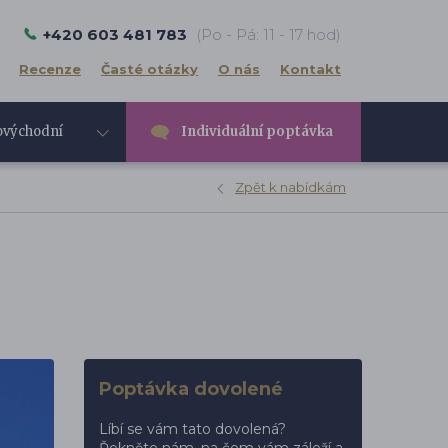
+420 603 481 783
(Po - Pá: 11 - 17 hod)
Recenze
Časté otázky
O nás
Kontakt
ovýchodní
Individuální poptávka
e
Zpět k nabídkám
Poptávka dovolené
Líbí se vám tato dovolená?