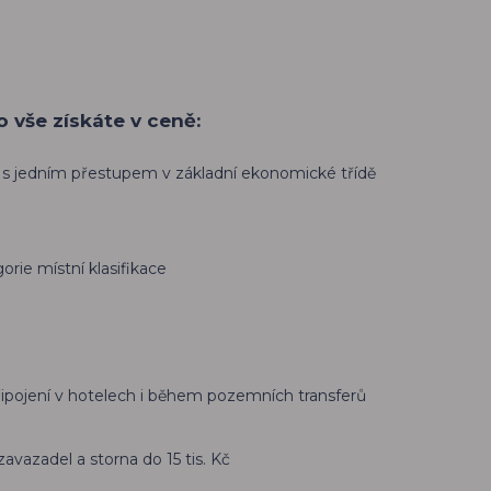
co vše získáte v ceně:
 s jedním přestupem v základní ekonomické třídě
orie místní klasifikace
připojení v hotelech i během pozemních transferů
zavazadel a storna do 15 tis. Kč