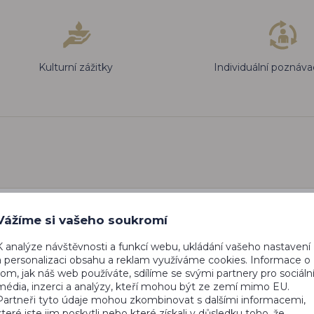
Kulturní zážitky
Individuální poznáva
Vážíme si vašeho soukromí
letecká
K analýze návštěvnosti a funkcí webu, ukládání vašeho nastavení
e přes 2
a personalizaci obsahu a reklam využíváme cookies. Informace o
Musandamu
tom, jak náš web používáte, sdílíme se svými partnery pro sociáln
4 loděmi,
média, inzerci a analýzy, kteří mohou být ze zemí mimo EU.
prodejny
Partneři tyto údaje mohou zkombinovat s dalšími informacemi,
 na lodi,
které jste jim poskytli nebo které získali v důsledku toho, že