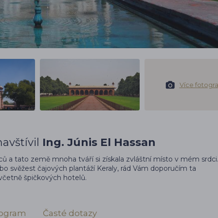
Více fotograf
avštívil
Ing. Júnis El Hassan
síců a tato země mnoha tváří si získala zvláštní místo v mém srdci
ebo svěžest čajových plantáží Keraly, rád Vám doporučím ta
 včetně špičkových hotelů.
ogram
Časté dotazy