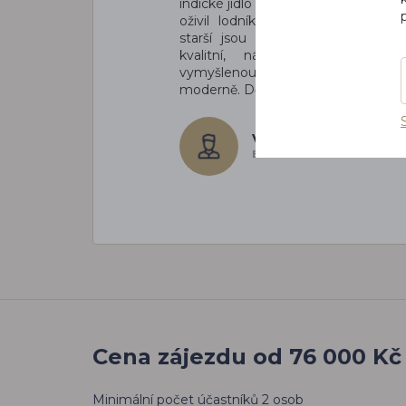
indické jídlo perfektní snad lepší než
oživil lodník jako indický kouzelní
starší jsou autentické. Delegát b
kvalitní, návštěvu Dubaje m
vymyšlenou od starého jádra k 
moderně. Děkujeme.
Vladimír. P.
EMIRÁTY
Cena zájezdu od 76 000 Kč
Minimální počet účastníků 2 osob