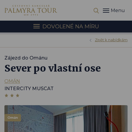
Menu
DOVOLENÉ NA MÍRU
Zpět k nabídkám
Zájezd do Ománu
Sever po vlastní ose
OMÁN
INTERCITY MUSCAT
Omán