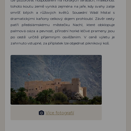
lze pozorovat hospodaření na horských terasách, malebnost
tohoto koutu země vyniká zejména na jaře, kdy svahy zalije
smršť bílých a růžových květů. Sousední Wádí Mistal s
dramatickými kaňony celkový dojem prohloubí. Závěr cesty
patří předislámskému městečku Nachl, které obklopuje
palmová oáza a pevnost, přírodní horké léčivé prameny jsou
po cestě určitě příjemným osvěžením. V ceně výletu je
zahrnuto vstupné, za příplatek lze objednat piknikový koš.
Více fotografií