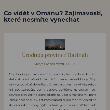
Co vidět v Ománu? Zajímavosti,
které nesmíte vynechat
Úrodnou provincií Batínah
Skrýt
Detail zážitku
Celodenní výlet začíná v Bílém údolí plném zeleně, kde lze
sledovat práci místních farmářů i pasoucí se velbloudy. Džíp
pak vystoupá až do výšky tisíc metrů do vesnice Al Abyadh, v
níž jsou starověké domy doslova zavěšeny na skalách. Její
obyvatelé shlížejí na jedné straně na údolí s mělčinami, které
lemují písečné duny, zatímco naproti se jim otevírá výhled na
skalní horské masívy. Výlet pokračuje do vesnice Wakan, kde