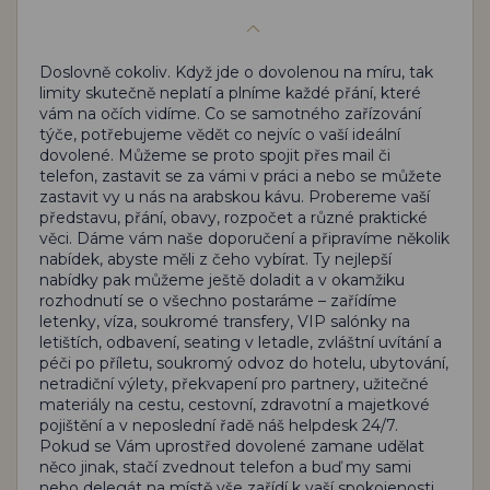
Doslovně cokoliv. Když jde o dovolenou na míru, tak
limity skutečně neplatí a plníme každé přání, které
vám na očích vidíme. Co se samotného zařízování
týče, potřebujeme vědět co nejvíc o vaší ideální
dovolené. Můžeme se proto spojit přes mail či
telefon, zastavit se za vámi v práci a nebo se můžete
zastavit vy u nás na arabskou kávu. Probereme vaší
představu, přání, obavy, rozpočet a různé praktické
věci. Dáme vám naše doporučení a připravíme několik
nabídek, abyste měli z čeho vybírat. Ty nejlepší
nabídky pak můžeme ještě doladit a v okamžiku
rozhodnutí se o všechno postaráme – zařídíme
letenky, víza, soukromé transfery, VIP salónky na
letištích, odbavení, seating v letadle, zvláštní uvítání a
péči po příletu, soukromý odvoz do hotelu, ubytování,
netradiční výlety, překvapení pro partnery, užitečné
materiály na cestu, cestovní, zdravotní a majetkové
pojištění a v neposlední řadě náš helpdesk 24/7.
Pokud se Vám uprostřed dovolené zamane udělat
něco jinak, stačí zvednout telefon a buď my sami
nebo delegát na místě vše zařídí k vaší spokojenosti.