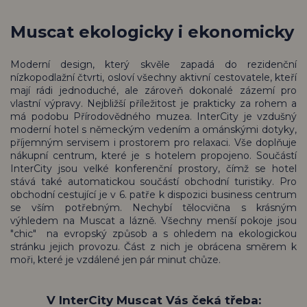
Muscat ekologicky i ekonomicky
Moderní design, který skvěle zapadá do rezidenční
nízkopodlažní čtvrti, osloví všechny aktivní cestovatele, kteří
mají rádi jednoduché, ale zároveň dokonalé zázemí pro
vlastní výpravy. Nejbližší příležitost je prakticky za rohem a
má podobu Přírodovědného muzea. InterCity je vzdušný
moderní hotel s německým vedením a ománskými dotyky,
příjemným servisem i prostorem pro relaxaci. Vše doplňuje
nákupní centrum, které je s hotelem propojeno. Součástí
InterCity jsou velké konferenční prostory, čímž se hotel
stává také automatickou součástí obchodní turistiky. Pro
obchodní cestující je v 6. patře k dispozici business centrum
se vším potřebným. Nechybí tělocvična s krásným
výhledem na Muscat a lázně. Všechny menší pokoje jsou
"chic" na evropský způsob a s ohledem na ekologickou
stránku jejich provozu. Část z nich je obrácena směrem k
moři, které je vzdálené jen pár minut chůze.
V InterCity Muscat Vás čeká třeba: