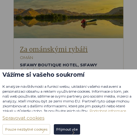
Za ománskými rybáři
OMÁN
SIFAWY BOUTIQUE HOTEL, SIFAWY
Vážíme si vašeho soukromí
Cenová hladina
od
33 200 Kč
$
$
$
$
$
K analýze návštěvnosti a funkcí webu, ukládání vašeho nastavení a
Gastronomické zážitky
Možnost výletů
personalizaci obsahu a reklam využíváme cookies. Informace o tom, jak
Potápění
Blízko pláže
náš web používáte, sdílíme se svými partnery pro sociální média, inzerci a
analýzy, kteří mohou být ze zemí mimo EU. Partneři tyto údaje mohou
zkombinovat s dalšími informacemi, které jste jim poskytli nebo které
získali v důsledku toho, že používáte jejich služby.
Podrobné informace
Spravovat cookies
Dovolenou připravujeme na
Objevte
míru
Pouze nezbytné cookies
Přijmout vše
Individuální poptávka