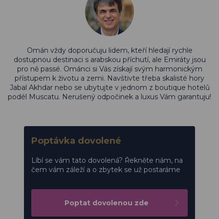
Omán vždy doporučuju lidem, kteří hledají rychle
dostupnou destinaci s arabskou příchutí, ale Emiráty jsou
pro ně passé. Ománci si Vás získají svým harmonickým
přístupem k životu a zemi. Navštivte třeba skalisté hory
Jabal Akhdar nebo se ubytujte v jednom z boutique hotelů
podél Muscatu. Nerušený odpočinek a luxus Vám garantuju!
Poptávka dovolené
Líbí se vám tato dovolená? Řekněte nám, na
čem vám záleží a o zbytek se už postaráme
Poptat dovolenou zde