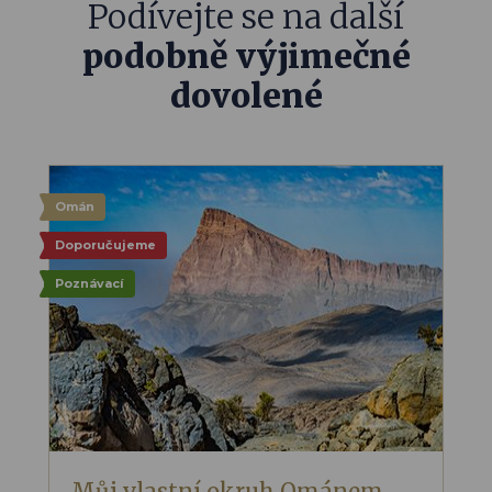
Podívejte se na další
podobně výjimečné
dovolené
Omán
Doporučujeme
Poznávací
Můj vlastní okruh Ománem