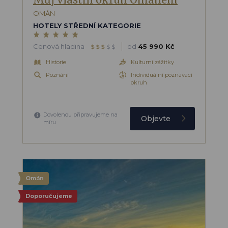
OMÁN
HOTELY STŘEDNÍ KATEGORIE
Cenová hladina
od
45 990 Kč
$
$
$
$
$
Historie
Kulturní zážitky
Poznání
Individuální poznávací
okruh
Dovolenou připravujeme na
Objevte
míru
Omán
Doporučujeme