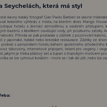
 Seychelách, která má styl
ál slavný italský fotograf Gian Paolo Barbieri ze slavné milánské 
ciál krásného výhledu z místa, na kterém dnes Mango House 
 boutique hotelu s domácí atmosférou a osobním přístupem, 
ch bazénů s kbelíkem osvěžující vody, při průzkumu zátoky A
alování. Příroda se pak postarala o zážitek z pozorování kaloňů,
i z japonské, italské nebo kreolské restaurace. Zážitky ze šnorc
ze probrat s personálem hotelu během společného středečního k
ovoz tělocvičny, internetové připojení, řešení pro vegeny i vege
stí, jakými je třeba plážový set a župan s tropickým motivem pr
včíka se lze vyhnout korálům - moře se i tak dá užít, nebo lze za
řeba: