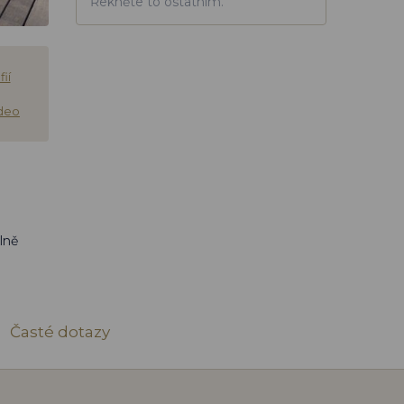
Řekněte to ostatním.
ií
ideo
lně
Časté dotazy