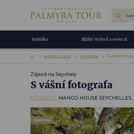
Nabídka
Blízký východ a severní
dovolené
Afrika
S vášní fotogr
Indický oceán
Seychely
Zájezd na Seychely
S vášní fotografa
SEYCHELY
MANGO HOUSE SEYCHELLES, 
Seychely