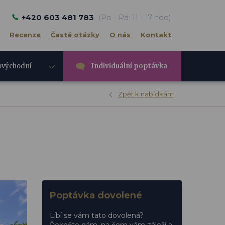
+420 603 481 783
(Po - Pá: 11 - 17 hod)
Recenze
Časté otázky
O nás
Kontakt
ovýchodní
Individuální poptávka
e
Zpět k nabídkám
Poptávka dovolené
Líbí se vám tato dovolená?