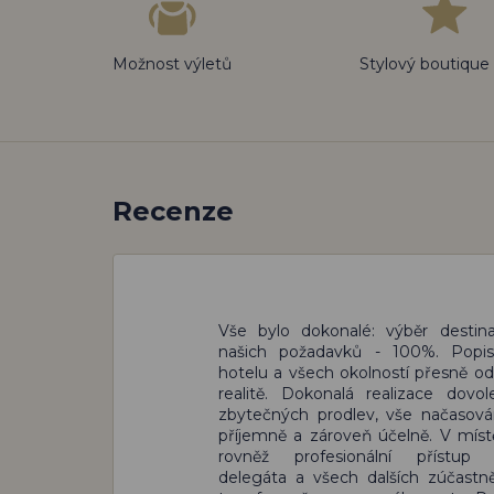
Možnost výletů
Stylový boutique
Recenze
Vše bylo dokonalé: výběr destin
našich požadavků - 100%. Popis 
hotelu a všech okolností přesně odp
realitě. Dokonalá realizace dovo
zbytečných prodlev, vše načasov
příjemně a zároveň účelně. V mís
rovněž profesionální přístup 
delegáta a všech dalších zúčast