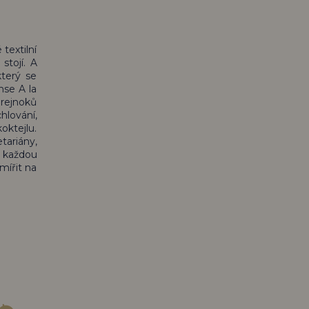
textilní
stojí. A
který se
nse A la
 rejnoků
hlování,
oktejlu.
tariány,
o každou
mířit na