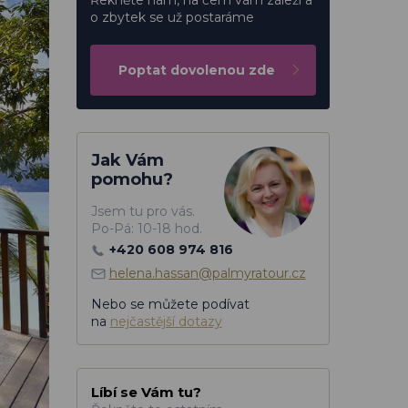
Řekněte nám, na čem vám záleží a
o zbytek se už postaráme
Poptat dovolenou zde
Jak Vám
pomohu?
Jsem tu pro vás.
Po-Pá: 10-18 hod.
+420 608 974 816
helena.hassan@palmyratour.cz
Nebo se můžete podívat
na
nejčastější dotazy
Líbí se Vám tu?