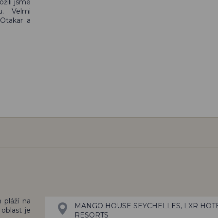
ožili jsme
u. Velmi
 Otakar a
 pláží na
MANGO HOUSE SEYCHELLES, LXR HOTE
 oblast je
RESORTS