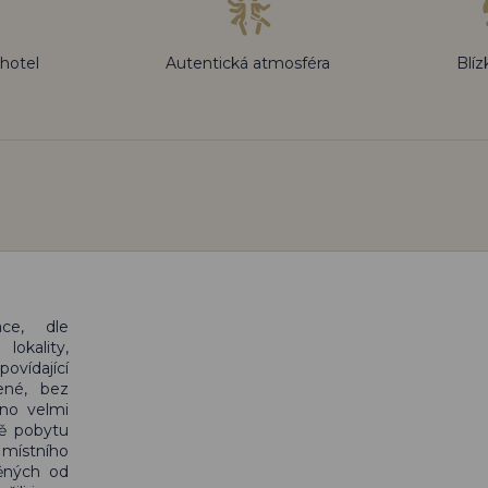
 hotel
Autentická atmosféra
Blíz
ace, dle
lokality,
ovídající
lené, bez
áno velmi
tě pobytu
místního
něných od