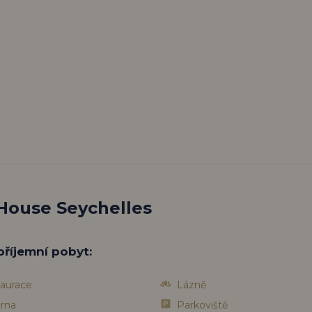
House Seychelles
příjemní pobyt:
aurace
Lázně
rna
Parkoviště