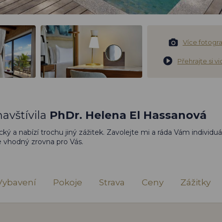
Více fotograf
Přehrajte si v
avštívila
PhDr. Helena El Hassanová
cký a nabízí trochu jiný zážitek. Zavolejte mi a ráda Vám individuá
je vhodný zrovna pro Vás.
Vybavení
Pokoje
Strava
Ceny
Zážitky