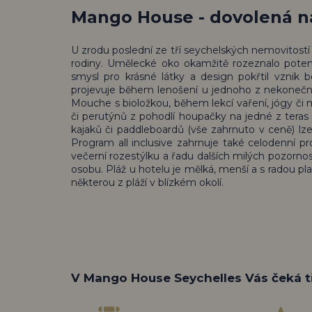
Mango House - dovolená na
U zrodu poslední ze tří seychelských nemovitostí st
rodiny. Umělecké oko okamžitě rozeznalo poten
smysl pro krásné látky a design pokřtil vznik
projevuje během lenošení u jednoho z nekonečný
Mouche s bioložkou, během lekcí vaření, jógy či m
či perutýnů z pohodlí houpačky na jedné z teras č
kajaků či paddleboardů (vše zahrnuto v ceně) l
Program all inclusive zahrnuje také celodenní pr
večerní rozestýlku a řadu dalších milých pozorno
osobu. Pláž u hotelu je mělká, menší a s radou pla
některou z pláží v blízkém okolí.
V Mango House Seychelles Vás čeká t