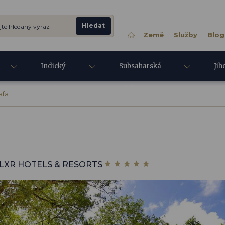
Země
Služby
Blog
Indický
Subsaharská
Jih
oceán
Afrika
Asi
afa
LXR HOTELS & RESORTS