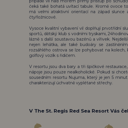
případě vil nad mořem přímý přístup po schůdcíc
čeká také bohatá uvítací tabule. Kromě ovoce to 
má velmi atraktivní orientací na západ slunce a 
čtyřložnicové.
Vysoce kvalitní vybavení vil doplňují prvotřídní 
sportů, dětský klub s vodními tryskami, 24hodinové
lázně s další soustavou bazénů a vířivek. Nejdel
nejen lehátka, ale také budoáry se zastínění
rozsáhlého ostrova se lze pohybovat na kolech, 
golfový vozík s řidičem.
V resortu jsou dva bary a tři špičkové restaurace,
nápoje jsou pouze nealkoholické. Pokud si chcete
sousedním resortu Nujuma, který je jen 5 minut j
charakterizují úchvatně vyplétané střechy.
V The St. Regis Red Sea Resort Vás če