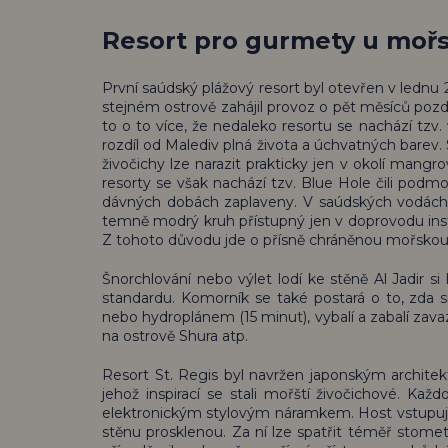
Resort pro gurmety u mořs
První saúdský plážový resort byl otevřen v ledn
stejném ostrově zahájil provoz o pět měsíců pozd
to o to více, že nedaleko resortu se nachází tzv. 
rozdíl od Malediv plná života a úchvatných bare
živočichy lze narazit prakticky jen v okolí mang
resorty se však nachází tzv. Blue Hole čili podmoř
dávných dobách zaplaveny. V saúdských vodách p
temně modrý kruh přístupný jen v doprovodu instru
Z tohoto důvodu jde o přísně chráněnou mořskou 
Šnorchlování nebo výlet lodí ke stěně Al Jadir s
standardu. Komorník se také postará o to, zda 
nebo hydroplánem (15 minut), vybalí a zabalí zavaz
na ostrově Shura atp.
Resort St. Regis byl navržen japonským architek
jehož inspirací se stali mořští živočichové. Ka
elektronickým stylovým náramkem. Host vstupuje d
stěnu prosklenou. Za ní lze spatřit téměř stome