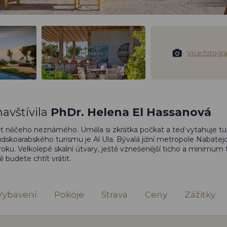
Více fotograf
avštívila
PhDr. Helena El Hassanová
ť něčeho neznámého. Uměla si zkrátka počkat a teď vytahuje tur
údskoarabského turismu je Al Ula. Bývalá jižní metropole Nabatej
u. Velkolepé skalní útvary, ještě vznešenější ticho a minimum t
ě budete chtít vrátit.
Vybavení
Pokoje
Strava
Ceny
Zážitky