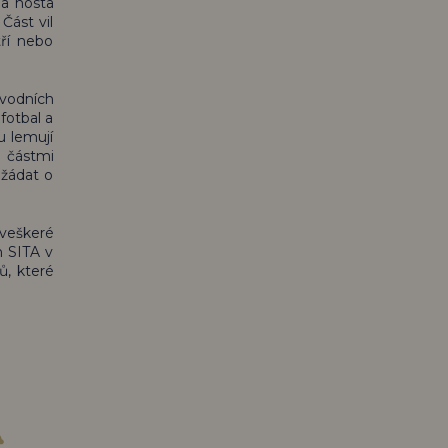
Na hosta
Část vil
tří nebo
 vodních
fotbal a
u lemují
 částmi
ožádat o
 veškeré
n SITA v
ů, které