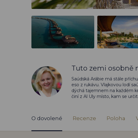
Tuto zemi osobně n
Saúdská Arábie má stále příchu
eso z rukávu. Vlajkovou lodí sa
dýchá tajemnem na každém krok
činí z Al Uly místo, kam se určit
O dovolené
Recenze
Poloha