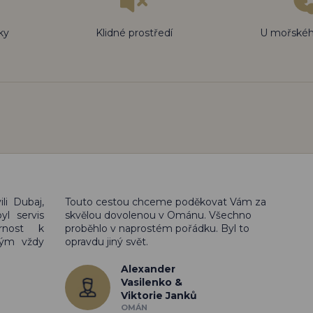
ky
Klidné prostředí
U mořskéh
li Dubaj,
Touto cestou chceme poděkovat Vám za
yl servis
skvělou dovolenou v Ománu. Všechno
rnost k
proběhlo v naprostém pořádku. Byl to
mým vždy
opravdu jiný svět.
Alexander
Vasilenko &
Viktorie Janků
OMÁN