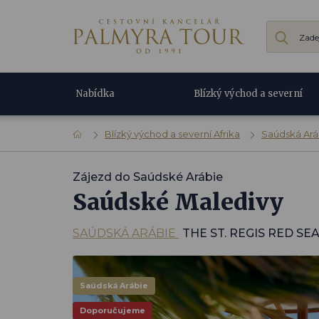
Nabídka
Blízký východ a severní
dovolené
Afrika
Blízký východ a severní Afrika
Saúdská Ará
Zájezd do Saúdské Arábie
Saúdské Maledivy
SAÚDSKÁ ARÁBIE
THE ST. REGIS RED S
Saúdská Arábie
Doporučujeme