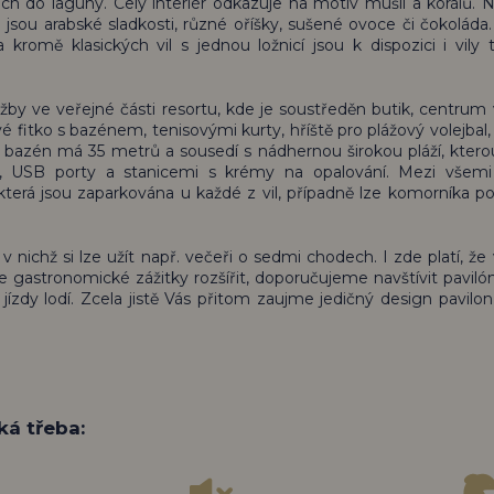
h do laguny. Celý interiér odkazuje na motiv mušlí a korálů. 
jsou arabské sladkosti, různé oříšky, sušené ovoce či čokoláda. 
kromě klasických vil s jednou ložnicí jsou k dispozici i vily 
služby ve veřejné části resortu, kde je soustředěn butik, centrum
 fitko s bazénem, tenisovými kurty, hříště pro plážový volejbal, 
ší bazén má 35 metrů a sousedí s nádhernou širokou pláží, ktero
m, USB porty a stanicemi s krémy na opalování. Mezi všemi
která jsou zaparkována u každé z vil, případně lze komorníka p
 v nichž si lze užít např. večeři o sedmi chodech. I zde platí, že
 gastronomické zážitky rozšířit, doporučujeme navštívit paviló
ízdy lodí. Zcela jistě Vás přitom zaujme jedičný design pavilon
ká třeba: