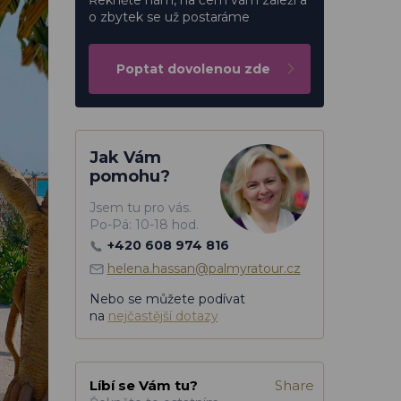
Řekněte nám, na čem vám záleží a
o zbytek se už postaráme
Poptat dovolenou zde
Jak Vám
pomohu?
Jsem tu pro vás.
Po-Pá: 10-18 hod.
+420 608 974 816
helena.hassan@palmyratour.cz
Nebo se můžete podívat
na
nejčastější dotazy
Líbí se Vám tu?
Share