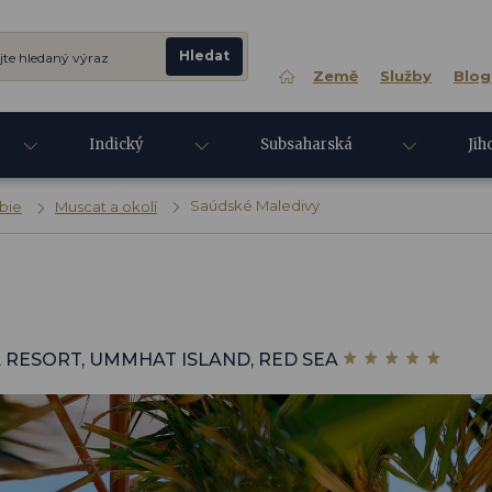
Země
Služby
Blog
Indický
Subsaharská
Jih
oceán
Afrika
Asi
Saúdské Maledivy
bie
Muscat a okolí
EA RESORT, UMMHAT ISLAND, RED SEA