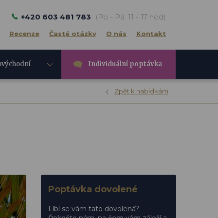
+420 603 481 783
(Po - Pá: 11 - 17 hod)
Recenze
Časté otázky
O nás
Kontakt
ovýchodní
Individuální poptávka
e
Zpět k nabídkám
Poptávka dovolené
Líbí se vám tato dovolená?