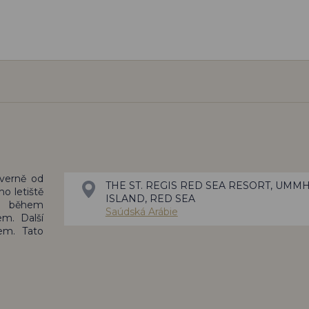
verně od
THE ST. REGIS RED SEA RESORT, UMM
ho letiště
ISLAND, RED SEA
o během
Saúdská Arábie
m. Další
em. Tato