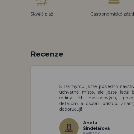
Skvělá pláž
Gastronomické zážit
Recenze
S Palmyrou jsme posledně navštívi
úchvatné místo, ale ještě lepší b
rodiny El Hassanových, pozo
detailům a osobní přístup. Zná
doporučuji!
Aneta
Šindelářová
EMIRÁTY