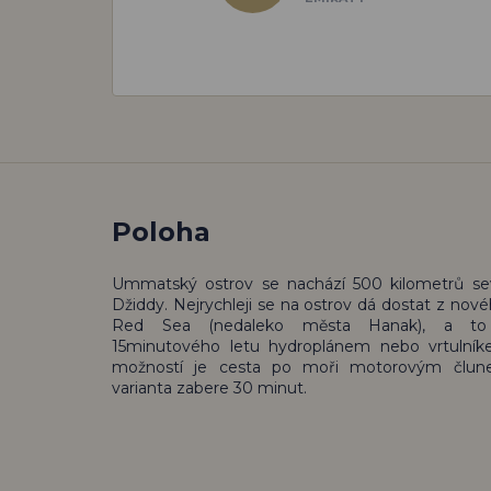
Poloha
Ummatský ostrov se nachází 500 kilometrů se
Džiddy. Nejrychleji se na ostrov dá dostat z nové
Red Sea (nedaleko města Hanak), a t
15minutového letu hydroplánem nebo vrtulníke
možností je cesta po moři motorovým člun
varianta zabere 30 minut.