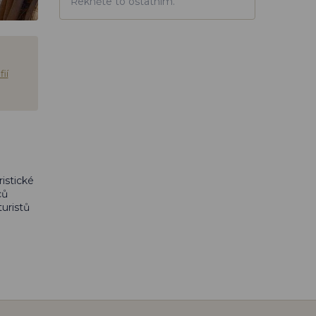
Řekněte to ostatním.
ií
istické
ců
uristů