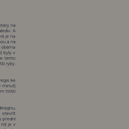
který na
lediv. A
rá je na
nou a na
zi oběma
ž byly v
je tento
ší ryby.
Regis ke
0 minut)
m hřišti
designu,
 otevřít
u přední
níž je v