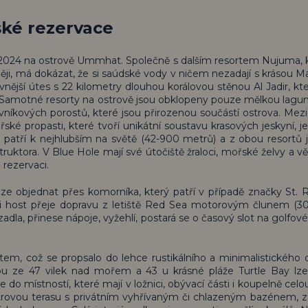
ké rezervace
u 2024 na ostrově Ummhat. Společně s dalším resortem Nujuma, 
ěji, má dokázat, že si saúdské vody v ničem nezadají s krásou Ma
vnější útes s 22 kilometry dlouhou korálovou stěnou Al Jadir, kte
v. Samotné resorty na ostrově jsou obklopeny pouze mělkou lagu
rovníkových porostů, které jsou přirozenou součástí ostrova. Me
ské propasti, které tvoří unikátní soustavu krasových jeskyní, je
atří k nejhlubším na světě (42-900 metrů) a z obou resortů 
ktora. V Blue Hole mají své útočiště žraloci, mořské želvy a vět
rezervaci.
i lze objednat přes komorníka, který patří v případě značky St. 
si host přeje dopravu z letiště Red Sea motorovým člunem (3
adla, přinese nápoje, vyžehlí, postará se o časový slot na golfové
tem, což se propsalo do lehce rustikálního a minimalistického 
ždou ze 47 vilek nad mořem a 43 u krásné pláže Turtle Bay lze
o místností, které mají v ložnici, obývací části i koupelně celo
trovou terasu s privátním vyhřívaným či chlazeným bazénem, z 