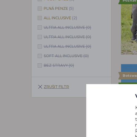
Poznáv
PLNÁ PENZE
(5)
ALL INCLUSIVE
(2)
ULTRA ALL INCLUSIVE
(0)
ULTRA ALL INCLUSIVE
(0)
ULTRA ALL INCLUSIVE
(0)
SOFT ALL INCLUSIVE
(0)
BEZ STRAVY
(0)
Botswa
Poznáv
ZRUŠIT FILTR