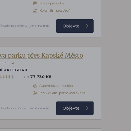
Místní průvodce
Koloniální prostředí
Objevte
Dovolenou připravujeme na míru
va parku přes Kapské Město
PUBLIKA
Í KATEGORIE
od
77 730 Kč
$
$
$
$
$
Autentická atmosféra
Individuální poznávací okruh
Objevte
Dovolenou připravujeme na míru