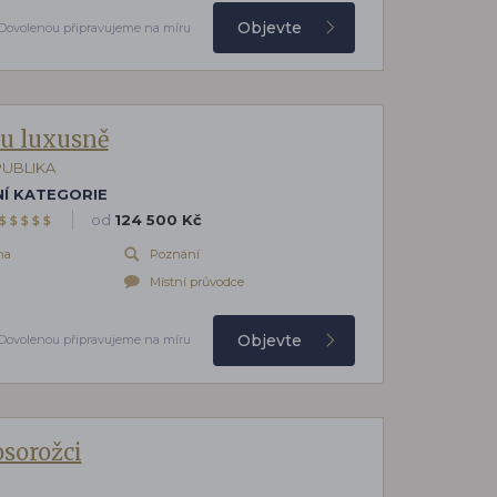
Objevte
Dovolenou připravujeme na míru
ou luxusně
PUBLIKA
Í KATEGORIE
od
124 500 Kč
$
$
$
$
$
na
Poznání
Místní průvodce
Objevte
Dovolenou připravujeme na míru
osorožci