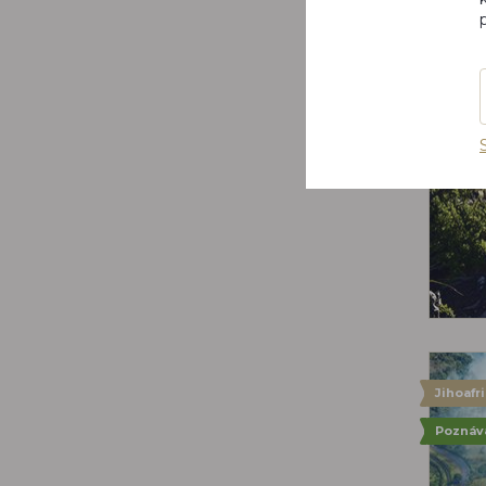
Jihoafr
Poznáv
Jihoafr
Poznáv