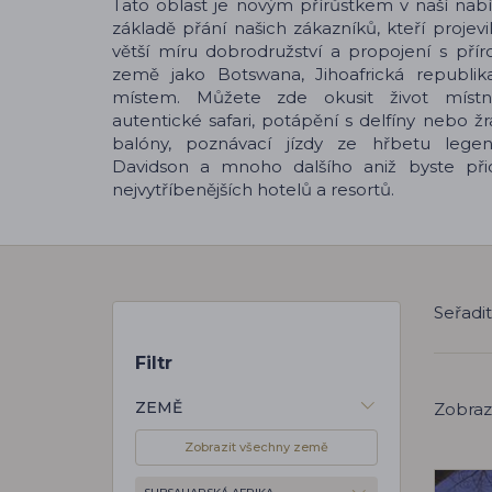
Tato oblast je novým přírůstkem v naší nabí
základě přání našich zákazníků, kteří projevi
větší míru dobrodružství a propojení s pří
země jako Botswana, Jihoafrická republi
místem. Můžete zde okusit život míst
autentické safari, potápění s delfíny nebo ž
balóny, poznávací jízdy ze hřbetu lege
Davidson a mnoho dalšího aniž byste při
nejvytříbenějších hotelů a resortů.
Seřadi
Filtr
ZEMĚ
Zobraz
Zobrazit všechny země