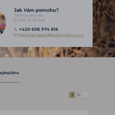
Jak Vám pomohu?
Jsem tu pro vás.
Po-Pá: 10-18 hod.
+420 608 974 816
helena.hassan@palmyratour.cz
ejdražšího
1
2