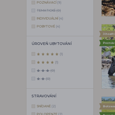
POZNÁVACÍ
(9)
TEMATICKÉ
(0)
INDIVIDUÁLNÍ
(4)
POBYTOVÉ
(4)
Jihoafr
Poznáv
ÚROVEŇ UBYTOVÁNÍ
(1)
(1)
(0)
(0)
STRAVOVÁNÍ
SNÍDANĚ
(2)
Botswa
POLOPENZE
(2)