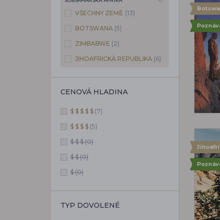
SUBSAHARSKÁ AFRIKA
Botswa
VŠECHNY ZEMĚ
(13)
Poznáv
BOTSWANA
(5)
ZIMBABWE
(2)
JIHOAFRICKÁ REPUBLIKA
(6)
CENOVÁ HLADINA
$ $ $ $ $
(7)
$ $ $ $
(5)
$ $ $
(0)
Jihoafr
$ $
(0)
Poznáv
$
(0)
TYP DOVOLENÉ