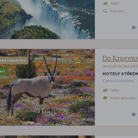
Safari
Poznání
Do Krugero
ická republika
JIHOAFRICKÁ RE
ací
HOTELY STŘEDN
Cenová hladina
Safari
Místní průvodce