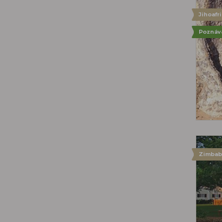
Jihoafr
Poznáv
Zimba