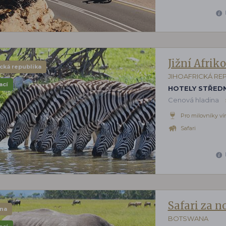
Jižní Afrik
ická republika
JIHOAFRICKÁ RE
ací
HOTELY STŘEDN
Cenová hladina
Pro milovníky ví
Safari
Safari za n
na
BOTSWANA