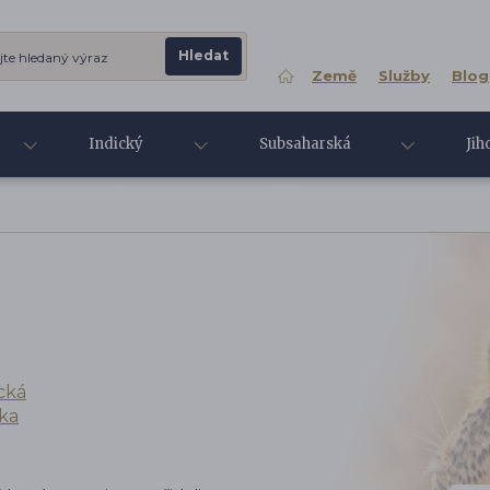
Země
Služby
Blog
Indický
Subsaharská
Jih
oceán
Afrika
Asi
ická
ka