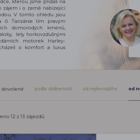
dce, kterou jsme přidali na
li zájem i o země nabízející
rodou. V tomto ohledu jsou
ka či Tanzánie tím pravým
ních domorodých kmenů,
raloky, lety horkovzdušnými
ndárních motorek Harley-
cházeli o komfort a luxus
podle oblíbenosti
od nejlevnějšího
od n
t dovolené
eno 12 z 13 zájezdů