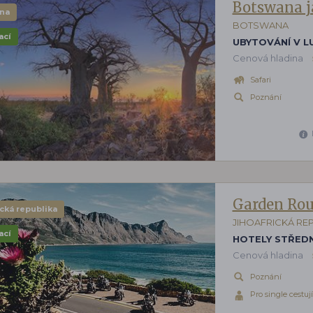
Botswana j
na
BOTSWANA
ací
UBYTOVÁNÍ V L
Cenová hladina
Safari
Poznání
Garden Rou
ická republika
JIHOAFRICKÁ RE
ací
HOTELY STŘEDN
Cenová hladina
Poznání
Pro single cestují