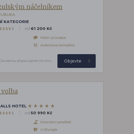
 zulským náčelníkem
PUBLIKA
Í KATEGORIE
od
61 200 Kč
$
$
$
$
$
Místní průvodce
Autentická atmosféra
Objevte
Dovolenou připravujeme na míru
 volba
FALLS HOTEL
od
50 990 Kč
$
$
$
$
$
Koloniální prostředí
U džungle