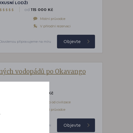
UXUSNÍ LODŽI
od
115 000 Kč
$
$
$
$
$
Místní průvodce
V přírodní rezervaci
Objevte
Dovolenou připravujeme na míru
iných vodopádů po Okavango
 LODGE
od
113 000 Kč
$
$
$
$
$
ážitky
Daleko od civilizace
Místní průvodce
í
Objevte
Dovolenou připravujeme na míru