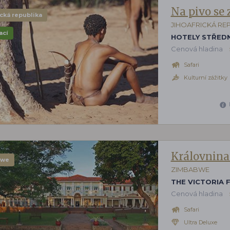
Na pivo se
ická republika
JIHOAFRICKÁ RE
ací
HOTELY STŘEDN
Cenová hladina
Safari
Kulturní zážitky
Královnina
bwe
ZIMBABWE
THE VICTORIA 
Cenová hladina
Safari
Ultra Deluxe