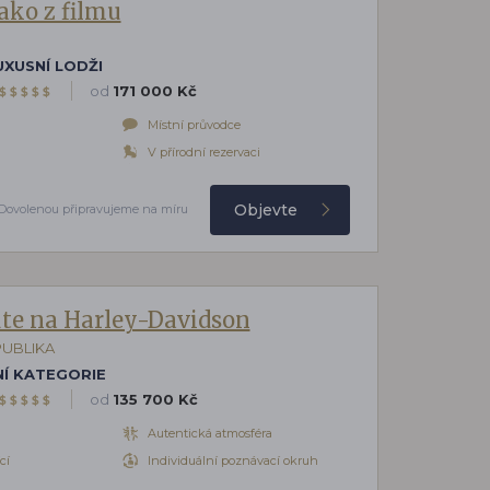
ako z filmu
UXUSNÍ LODŽI
od
171 000 Kč
$
$
$
$
$
Místní průvodce
V přírodní rezervaci
Objevte
Dovolenou připravujeme na míru
te na Harley-Davidson
PUBLIKA
Í KATEGORIE
od
135 700 Kč
$
$
$
$
$
Autentická atmosféra
cí
Individuální poznávací okruh