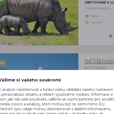
ací
UBYTOVÁNÍ V L
Cenová hladina
Safari
Poznání
Od Viktori
na
BOTSWANA
ací
CHOBE SAFARI
Vážíme si vašeho soukromí
Cenová hladina
Gastronomické z
K analýze návštěvnosti a funkcí webu, ukládání vašeho nastavení
a personalizaci obsahu a reklam využíváme cookies. Informace o
Safari
tom, jak náš web používáte, sdílíme se svými partnery pro sociáln
média, inzerci a analýzy, kteří mohou být ze zemí mimo EU.
Partneři tyto údaje mohou zkombinovat s dalšími informacemi,
které jste jim poskytli nebo které získali v důsledku toho, že