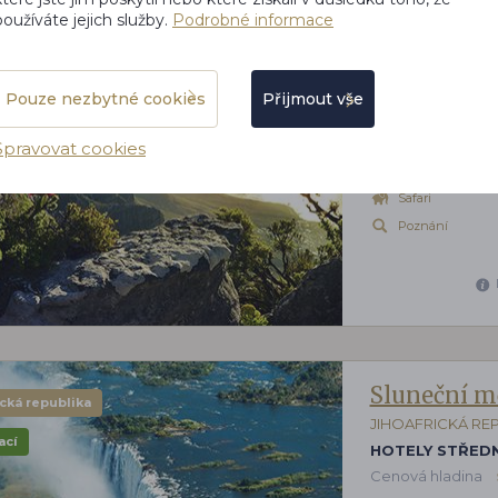
používáte jejich služby.
Podrobné informace
Zářivé hvěz
ická republika
Pouze nezbytné cookies
Přijmout vše
JIHOAFRICKÁ RE
ací
HOTELY STŘEDN
Spravovat cookies
Cenová hladina
Safari
Poznání
Sluneční m
ická republika
JIHOAFRICKÁ RE
ací
HOTELY STŘEDN
Cenová hladina