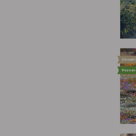
Jihoafr
Poznáv