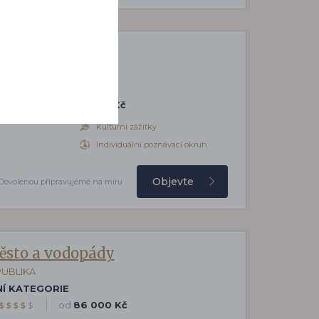
dy Jižní Afriky
PUBLIKA
Í KATEGORIE
od
87 900 Kč
$
$
$
$
$
Kulturní zážitky
Individuální poznávací okruh
Objevte
Dovolenou připravujeme na míru
ěsto a vodopády
PUBLIKA
Í KATEGORIE
od
86 000 Kč
$
$
$
$
$