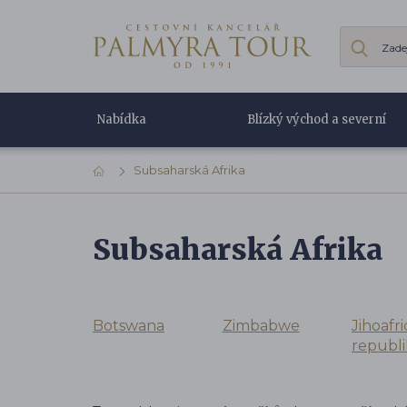
Nabídka
Blízký východ a severní
dovolené
Afrika
Subsaharská Afrika
Subsaharská Afrika
Botswana
Zimbabwe
Jihoafr
republi