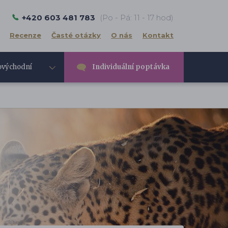
+420 603 481 783
(Po - Pá: 11 - 17 hod)
Recenze
Časté otázky
O nás
Kontakt
ovýchodní
Individuální poptávka
e