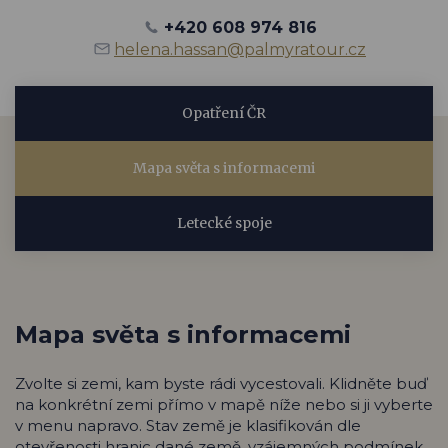
+420 608 974 816
helena.hassan@palmyratour.cz
Opatření ČR
Mapa světa s informacemi
Letecké spoje
Mapa světa s informacemi
Zvolte si zemi, kam byste rádi vycestovali. Klidněte buď
na konkrétní zemi přímo v mapě níže nebo si ji vyberte
v menu napravo. Stav země je klasifikován dle
otevřenosti hranic dané země, vzájemných podmínek