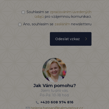
Souhlasím se
zpracováním uvedených
údajů
pro vzájemnou komunikaci.
Ano, souhlasím se
zasíláním
newsletteru
Odeslat vzkaz
Jak Vám pomohu?
Jsem tu pro vás.
Po-Pá: 10-18 hod.
+420 608 974 816
helena.hassan@palmyratour.cz