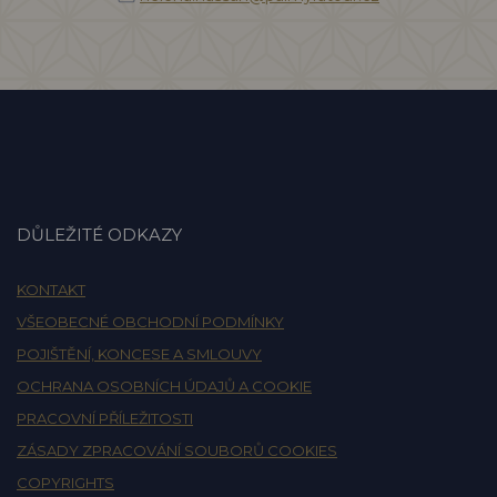
DŮLEŽITÉ ODKAZY
KONTAKT
VŠEOBECNÉ OBCHODNÍ PODMÍNKY
POJIŠTĚNÍ, KONCESE A SMLOUVY
OCHRANA OSOBNÍCH ÚDAJŮ A COOKIE
PRACOVNÍ PŘÍLEŽITOSTI
ZÁSADY ZPRACOVÁNÍ SOUBORŮ COOKIES
COPYRIGHTS